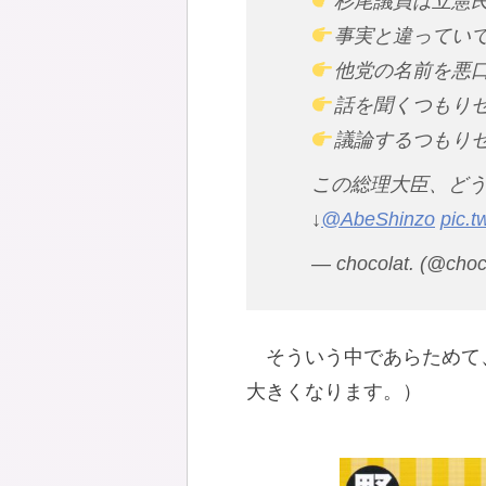
杉尾議員は立憲
事実と違ってい
他党の名前を悪
話を聞くつもり
議論するつもり
この総理大臣、ど
↓
@AbeShinzo
pic.
— chocolat. (@choc
そういう中であらためて
大きくなります。）