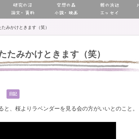
研究の沼
空想の森
朝の浜辺
論文・資料
小説・映画
エッセイ
たたみかけときます（笑）
たたみかけときます（笑）
3
日記
ると、桜よりラベンダーを見る会の方がいいとのこと。