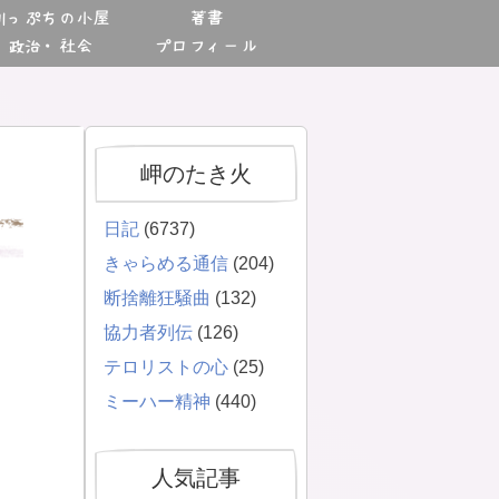
川っぷちの小屋
著書
政治・社会
プロフィール
岬のたき火
日記
(6737)
きゃらめる通信
(204)
断捨離狂騒曲
(132)
協力者列伝
(126)
テロリストの心
(25)
ミーハー精神
(440)
人気記事