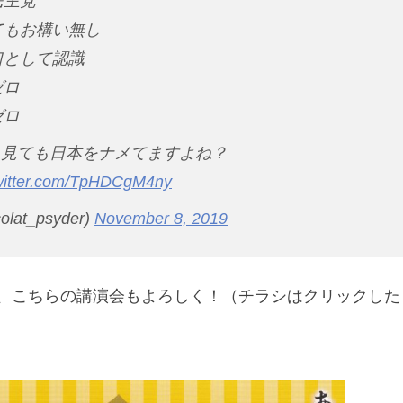
民主党
てもお構い無し
口として認識
ゼロ
ゼロ
う見ても日本をナメてますよね？
twitter.com/TpHDCgM4ny
olat_psyder)
November 8, 2019
、こちらの講演会もよろしく！（チラシはクリックした