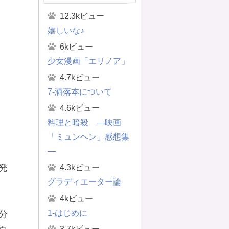
12.3kビュー
嬉しいな♪
6kビュー
少女漫画「エリノア」
4.7kビュー
7-洒落本について
4.6kビュー
料理と暗殺 ―映画
「ミュンヘン」感想集
―
発
4.3kビュー
グラディエーター論
4kビュー
1-はじめに
分