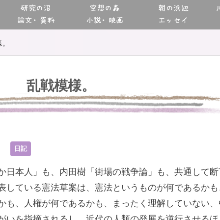
研究の沼
空想の森
朝の浜辺
論文・資料
小説・映画
エッセイ
様。
乱戦模様。
2
日記
か日本人」も、内田樹「街場の戦争論」も、共通して断
表している憲法草案は、憲法というものが何であるかも
かも、人権が何であるかも、まったく理解していない、
がいを指摘されるし、近代の人類の発展を逆行させるほ