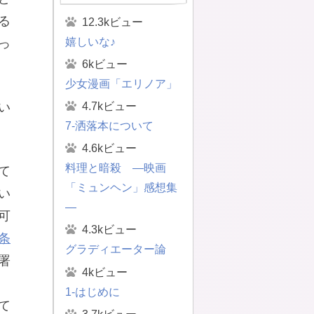
る
12.3kビュー
嬉しいな♪
っ
6kビュー
少女漫画「エリノア」
4.7kビュー
い
7-洒落本について
4.6kビュー
料理と暗殺 ―映画
て
「ミュンヘン」感想集
い
―
可
4.3kビュー
条
グラディエーター論
署
4kビュー
1-はじめに
て