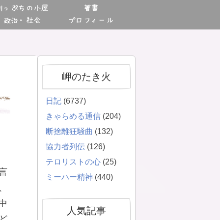
川っぷちの小屋
著書
政治・社会
プロフィール
岬のたき火
日記
(6737)
きゃらめる通信
(204)
断捨離狂騒曲
(132)
協力者列伝
(126)
テロリストの心
(25)
言
ミーハー精神
(440)
、
中
人気記事
ど