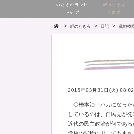
いたさかランド
岬のたき火
トップ
ブログ
岬のたき火
日記
乱戦模
2015年03月31日(火) 08:0
◇橋本治「バカになった
しているのは、自民党が発
近代の民主政治が何である
学校の試験に出してもまち