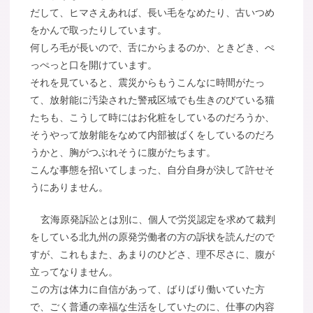
だして、ヒマさえあれば、長い毛をなめたり、古いつめ
をかんで取ったりしています。
何しろ毛が長いので、舌にからまるのか、ときどき、ぺ
っぺっと口を開けています。
それを見ていると、震災からもうこんなに時間がたっ
て、放射能に汚染された警戒区域でも生きのびている猫
たちも、こうして時にはお化粧をしているのだろうか、
そうやって放射能をなめて内部被ばくをしているのだろ
うかと、胸がつぶれそうに腹がたちます。
こんな事態を招いてしまった、自分自身が決して許せそ
うにありません。
玄海原発訴訟とは別に、個人で労災認定を求めて裁判
をしている北九州の原発労働者の方の訴状を読んだので
すが、これもまた、あまりのひどさ、理不尽さに、腹が
立ってなりません。
この方は体力に自信があって、ばりばり働いていた方
で、ごく普通の幸福な生活をしていたのに、仕事の内容