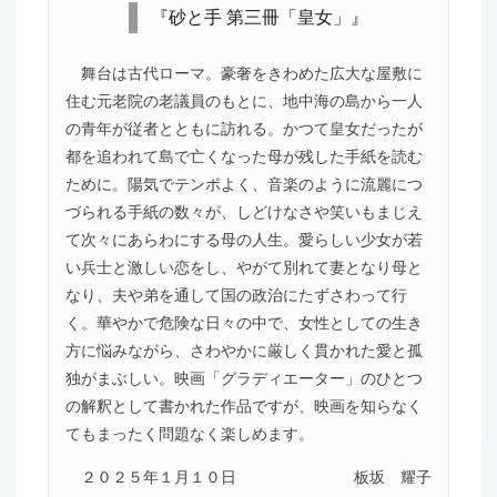
『砂と手 第三冊「皇女」』
舞台は古代ローマ。豪奢をきわめた広大な屋敷に
住む元老院の老議員のもとに、地中海の島から一人
の青年が従者とともに訪れる。かつて皇女だったが
都を追われて島で亡くなった母が残した手紙を読む
ために。陽気でテンポよく、音楽のように流麗につ
づられる手紙の数々が、しどけなさや笑いもまじえ
て次々にあらわにする母の人生。愛らしい少女が若
い兵士と激しい恋をし、やがて別れて妻となり母と
なり、夫や弟を通して国の政治にたずさわって行
く。華やかで危険な日々の中で、女性としての生き
方に悩みながら、さわやかに厳しく貫かれた愛と孤
独がまぶしい。映画「グラディエーター」のひとつ
の解釈として書かれた作品ですが、映画を知らなく
てもまったく問題なく楽しめます。
２０２５年１月１０日
板坂 耀子