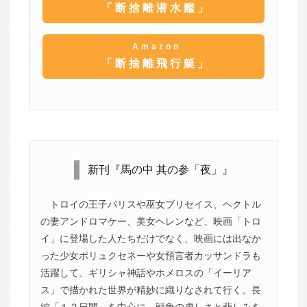
「断捨離潜水艦」
Amazon
「断捨離飛行艇」
新刊『馬の中 其の参「夜」』
トロイの王子パリスや巫女ブリセイス、ヘクトル
の妻アンドロマケー、美女ヘレンなど、映画「トロ
イ」に登場した人たちだけでなく、映画には出なか
った少女ポリュクセネーや女預言者カッサンドラも
活躍して、ギリシャ神話やホメロスの「イーリア
ス」で描かれた世界が精妙に織りなされて行く。長
編「１２日間」を中心に、戦争の虚しさと悲しみを