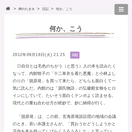
岬のたき火
日記
何か、こう
何か、こう
2012年09月18日(火) 21:25
日記
◎自分とは毛色のちがう（と思う）人の本を読みたく
なって、内館牧子の「十二単衣を着た悪魔」と小林よし
のりの「脱原発」を買って来たら、どちらも面白くて一
気に読んだ。内館のは「源氏物語」の弘徽殿女御をヒロ
インにしていて、たいそう面白くテンポよく読ませる。
現代との重ね合わせ方が絶妙で、妙に納得が行く。
「脱原発」は、この前、玄海原発訴訟団の地域の会議
のとき、若い弁護士さんが、「買おうかどうしようかと
店内を本を持ってしばらくうろうろした」と言ってい