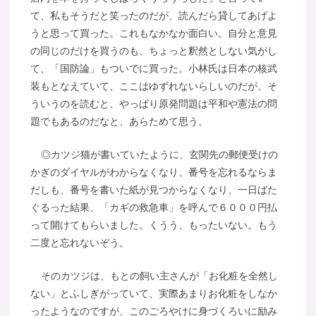
て、私もそうだと笑ったのだが、読んだら貸してあげよ
うと思って買った。これもなかなか面白い。自分と意見
の同じのだけを買うのも、ちょっと釈然としない気がし
て、「国防論」もついでに買った。小林氏は日本の核武
装もとなえていて、ここはゆずれないらしいのだが、そ
ういうのを読むと、やっぱり原発問題は平和や憲法の問
題でもあるのだなと、あらためて思う。
◎カツジ猫が書いていたように、玄関先の郵便受けの
かぎのダイヤルがわからなくなり、番号を忘れるならま
だしも、番号を書いた紙が見つからなくなり、一日ばた
ぐるった結果、「カギの救急車」を呼んで６０００円払
って開けてもらいました。くうう、もったいない。もう
二度と忘れないぞう。
そのカツジは、もとの飼い主さんが「お化粧を全然し
ない」とふしぎがっていて、実際あまりお化粧をしなか
ったようなのですが、このごろやけに身づくろいに励み