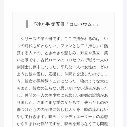
『砂と手 第五冊「コロセウム」』
シリーズの第五冊です。ここで描かれるのは、い
つの時代も変わらない、ファンとして「推し」に熱
狂する人々の、ときめきや悲しみ、対立や孤立、笑
いと涙です。古代ローマのコロセウムで戦う一人の
剣闘士に夢中になった、平凡な一人の女性は、どの
ように彼を愛し、応援し、仲間と交流したのでしょ
う。彼女が偶然飼うことになった、狼のような犬に
もまた、彼女の知らない思いがけない過去があった
し、仲間の一人の美少女にも悲しい結婚の記憶があ
りました。さまざまな愛のかたちで、失ったものや
傷つけたものの記憶に苦しむ人々を、時の流れはい
やして行きます。映画「グラディエーター」の感想
から生まれた作品ですが、映画を知らなくても問題