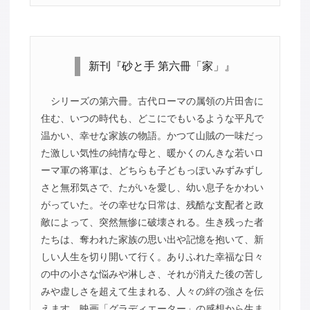
新刊『砂と手 第六冊「家」』
シリーズの第六冊。古代ローマの属領の片田舎に
住む、いつの時代も、どこにでもいるような平凡で
温かい、幸せな家族の物語。かつて山賊の一味だっ
た激しい気性の純情な母と、暖かくのんきな若いロ
ーマ軍の将軍は、どちらも子どもっぽいみずみずし
さと無邪気さで、たがいを愛し、幼い息子をかわい
がっていた。その幸せな日常は、残酷な支配者と政
敵によって、突然無惨に破壊される。生き残った者
たちは、奪われた家族の思い出や記憶を抱いて、新
しい人生を切り開いて行く。ありふれた幸福な日々
の中の小さな悩みや淋しさ、それが消えた後の苦し
みや虚しさを超えて生まれる、人々の絆の強さを伝
えます。映画「グラディエーター」の感想から生ま