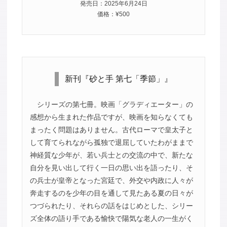
発売日：2025年6月24日
価格：¥500
新刊『砂と手 第七「季節」』
シリーズの第七冊。映画「グラディエーター」の
感想から生まれた作品ですが、映画を知らなくても
まったく問題はありません。古代ローマで皇太子と
して育てられながら孤独で退屈していたわがままで
神経質な少年が、若い兵士との交流の中で、新たな
自分を見い出して行く一日の思い出を語ったり、そ
の兵士が皇帝となった宮廷で、外交や内政に人々が
奔走するのを少年の目を通して見たある夏の日々が
つづられたり、それらの話をはじめとした、シリー
ズ全体の語り手である愉快で陽気な老人の一生がく