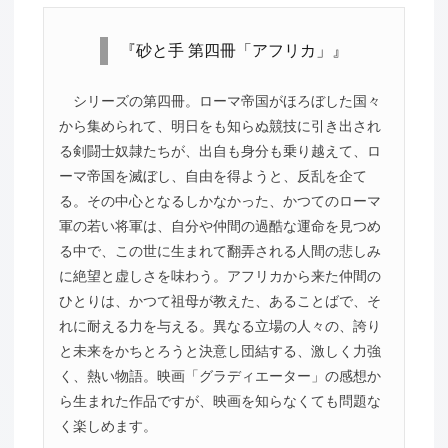
『砂と手 第四冊「アフリカ」』
シリーズの第四冊。ローマ帝国がほろぼした国々
から集められて、明日をも知らぬ競技に引き出され
る剣闘士奴隷たちが、出自も身分も乗り越えて、ロ
ーマ帝国を滅ぼし、自由を得ようと、反乱を企て
る。その中心となるしかなかった、かつてのローマ
軍の若い将軍は、自分や仲間の過酷な運命を見つめ
る中で、この世に生まれて翻弄される人間の悲しみ
に絶望と虚しさを味わう。アフリカから来た仲間の
ひとりは、かつて祖母が教えた、あることばで、そ
れに耐える力を与える。異なる立場の人々の、誇り
と未来をかちとろうと決意し団結する、激しく力強
く、熱い物語。映画「グラディエーター」の感想か
ら生まれた作品ですが、映画を知らなくても問題な
く楽しめます。