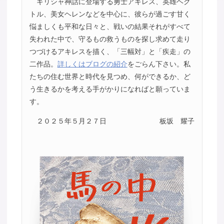
ギリシャ神話に登場する勇士アキレス、英雄ヘク
トル、美女ヘレンなどを中心に、彼らが過ごす甘く
悩ましくも平和な日々と、戦いの結果それがすべて
失われた中で、守るもの救うものを探し求めて走り
つづけるアキレスを描く、「三幅対」と「疾走」の
二作品。
詳しくはブログの紹介
をごらん下さい。私
たちの住む世界と時代を見つめ、何ができるか、ど
う生きるかを考える手がかりになればと願っていま
す。
２０２５年５月２７日
板坂 耀子