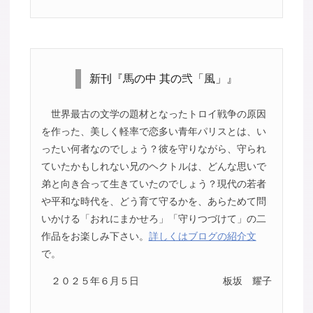
新刊『馬の中 其の弐「風」』
世界最古の文学の題材となったトロイ戦争の原因
を作った、美しく軽率で恋多い青年パリスとは、い
ったい何者なのでしょう？彼を守りながら、守られ
ていたかもしれない兄のヘクトルは、どんな思いで
弟と向き合って生きていたのでしょう？現代の若者
や平和な時代を、どう育て守るかを、あらためて問
いかける「おれにまかせろ」「守りつづけて」の二
作品をお楽しみ下さい。
詳しくはブログの紹介文
で。
２０２５年６月５日
板坂 耀子