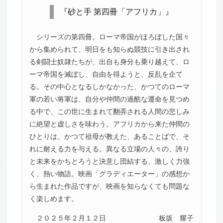
『砂と手 第四冊「アフリカ」』
シリーズの第四冊。ローマ帝国がほろぼした国々
から集められて、明日をも知らぬ競技に引き出され
る剣闘士奴隷たちが、出自も身分も乗り越えて、ロ
ーマ帝国を滅ぼし、自由を得ようと、反乱を企て
る。その中心となるしかなかった、かつてのローマ
軍の若い将軍は、自分や仲間の過酷な運命を見つめ
る中で、この世に生まれて翻弄される人間の悲しみ
に絶望と虚しさを味わう。アフリカから来た仲間の
ひとりは、かつて祖母が教えた、あることばで、そ
れに耐える力を与える。異なる立場の人々の、誇り
と未来をかちとろうと決意し団結する、激しく力強
く、熱い物語。映画「グラディエーター」の感想か
ら生まれた作品ですが、映画を知らなくても問題な
く楽しめます。
２０２５年２月１２日
板坂 耀子