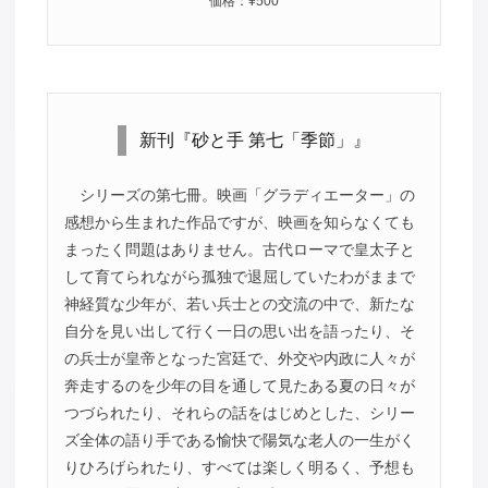
価格：¥500
新刊『砂と手 第七「季節」』
シリーズの第七冊。映画「グラディエーター」の
感想から生まれた作品ですが、映画を知らなくても
まったく問題はありません。古代ローマで皇太子と
して育てられながら孤独で退屈していたわがままで
神経質な少年が、若い兵士との交流の中で、新たな
自分を見い出して行く一日の思い出を語ったり、そ
の兵士が皇帝となった宮廷で、外交や内政に人々が
奔走するのを少年の目を通して見たある夏の日々が
つづられたり、それらの話をはじめとした、シリー
ズ全体の語り手である愉快で陽気な老人の一生がく
りひろげられたり、すべては楽しく明るく、予想も