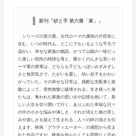
新刊『砂と手 第六冊「家」』
シリーズの第六冊。古代ローマの属領の片田舎に
住む、いつの時代も、どこにでもいるような平凡で
温かい、幸せな家族の物語。かつて山賊の一味だっ
た激しい気性の純情な母と、暖かくのんきな若いロ
ーマ軍の将軍は、どちらも子どもっぽいみずみずし
さと無邪気さで、たがいを愛し、幼い息子をかわい
がっていた。その幸せな日常は、残酷な支配者と政
敵によって、突然無惨に破壊される。生き残った者
たちは、奪われた家族の思い出や記憶を抱いて、新
しい人生を切り開いて行く。ありふれた幸福な日々
の中の小さな悩みや淋しさ、それが消えた後の苦し
みや虚しさを超えて生まれる、人々の絆の強さを伝
えます。映画「グラディエーター」の感想から生ま
れた作品ですが、映画を知らなくても問題なく読め