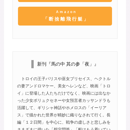
Amazon
「断捨離飛行艇」
新刊『馬の中 其の参「夜」』
トロイの王子パリスや巫女ブリセイス、ヘクトル
の妻アンドロマケー、美女ヘレンなど、映画「トロ
イ」に登場した人たちだけでなく、映画には出なか
った少女ポリュクセネーや女預言者カッサンドラも
活躍して、ギリシャ神話やホメロスの「イーリア
ス」で描かれた世界が精妙に織りなされて行く。長
編「１２日間」を中心に、戦争の虚しさと悲しみを
さまざまに描いた「想定問答」「船はもう着いてい