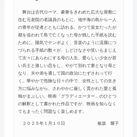
舞台は古代ローマ。豪奢をきわめた広大な屋敷に
住む元老院の老議員のもとに、地中海の島から一人
の青年が従者とともに訪れる。かつて皇女だったが
都を追われて島で亡くなった母が残した手紙を読む
ために。陽気でテンポよく、音楽のように流麗につ
づられる手紙の数々が、しどけなさや笑いもまじえ
て次々にあらわにする母の人生。愛らしい少女が若
い兵士と激しい恋をし、やがて別れて妻となり母と
なり、夫や弟を通して国の政治にたずさわって行
く。華やかで危険な日々の中で、女性としての生き
方に悩みながら、さわやかに厳しく貫かれた愛と孤
独がまぶしい。映画「グラディエーター」のひとつ
の解釈として書かれた作品ですが、映画を知らなく
てもまったく問題なく楽しめます。
２０２５年１月１０日
板坂 耀子