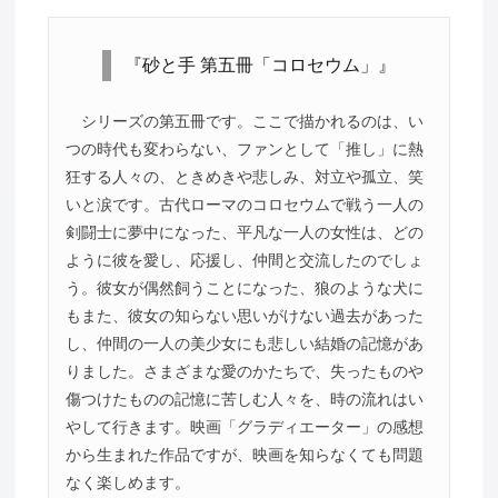
『砂と手 第五冊「コロセウム」』
シリーズの第五冊です。ここで描かれるのは、い
つの時代も変わらない、ファンとして「推し」に熱
狂する人々の、ときめきや悲しみ、対立や孤立、笑
いと涙です。古代ローマのコロセウムで戦う一人の
剣闘士に夢中になった、平凡な一人の女性は、どの
ように彼を愛し、応援し、仲間と交流したのでしょ
う。彼女が偶然飼うことになった、狼のような犬に
もまた、彼女の知らない思いがけない過去があった
し、仲間の一人の美少女にも悲しい結婚の記憶があ
りました。さまざまな愛のかたちで、失ったものや
傷つけたものの記憶に苦しむ人々を、時の流れはい
やして行きます。映画「グラディエーター」の感想
から生まれた作品ですが、映画を知らなくても問題
なく楽しめます。