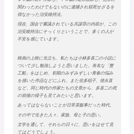
関わったわけでもないのに逮捕され獄死せざるを
得なかった治安維持法。
現在、国会で審議されている共謀罪の内容が、この
治安維持法にそっくりということで、多くの人が
不安を感じています。
映画の上映に先立ち、私たちは小林多喜二の小説に
ついて少し勉強しようと思いました。有名な「蟹
工船」をはじめ、初期のみずみずしい青春の悩み
を描いた作品などにふれ、また佐多稲子、徳永直
など、同じ時代の作家たちの文章から、多喜二の死
の前後の様子も見てみたいと思います。
あってはならないことが日常茶飯事だった時代。
その中で生きた人々、家族、母と子の思い。
文学を通して、それらの日々に、思いをはせて見
てはどうでしょう。