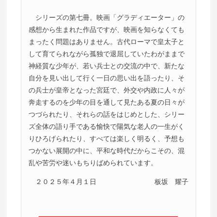
シリーズの第七冊。映画「グラディエーター」の
感想から生まれた作品ですが、映画を知らなくても
まったく問題はありません。古代ローマで皇太子と
して育てられながら孤独で退屈していたわがままで
神経質な少年が、若い兵士との交流の中で、新たな
自分を見い出して行く一日の思い出を語ったり、そ
の兵士が皇帝となった宮廷で、外交や内政に人々が
奔走するのを少年の目を通して見たある夏の日々が
つづられたり、それらの話をはじめとした、シリー
ズ全体の語り手である愉快で陽気な老人の一生がく
りひろげられたり、すべては楽しく明るく、予想も
つかない展開の中に、平和な時代だからこその、混
乱や苦労や迷いもちりばめられています。
２０２５年４月１日
板坂 耀子