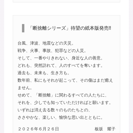
「断捨離シリーズ」待望の紙本版発売!!
台風、津波、地震などの天災。
戦争、火事、事故、犯罪などの人災。
そして、一番やりきれない、身近な人の善意。
どれも、突然訪れて、人のすべてを奪います。
過去も、未来も、生き方も。
数年前、私にもそれが起こって、その傷はまだ癒え
ません。
せめて、「断捨離」に関わるすべての人たちに、
それを、少しでも知っていただければと願います。
いずれは消え去る数々のものたちとの、
ささやかな、楽しい、愉快な思い出とともに。
２０２６年６月２６日
板坂 耀子