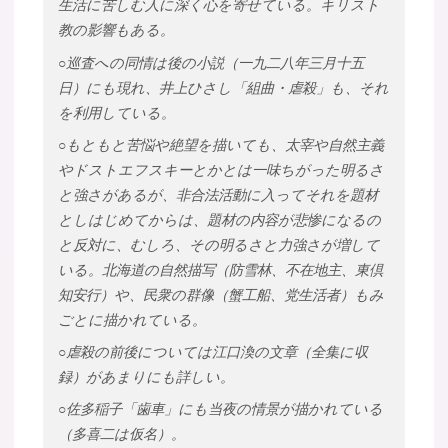
生活に苦しむ人に深く心を寄せている。キリスト
教の影響もある。
○巡査への同情は後の小説（一九二八年三月十五
日）にも現れ、井上ひさし「組曲・虐殺」も、それ
を利用している。
○もともと苦悩や絶望を描いても、太宰や自然主義
やドストエフスキーとかとは一味ちがった明るさ
と強さがあるが、非合法活動に入ってそれを題材
としはじめてからは、題材の内容が悲惨になるの
と反対に、むしろ、その明るさと力強さが増して
いる。北海道の自然描写（防雪林、不在地主、東倶
知安行）や、民衆の群像（蟹工船、党生活者）もみ
ごとに描かれている。
○虐殺の前後については江口渙の文章（全集に収
録）があまりにも詳しい。
○佐多稲子「歯車」にも当夜の情景が描かれている
（多喜二は仮名）。