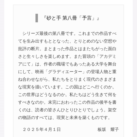
『砂と手 第八冊「予言」』
シリーズ最後の第八冊です。これまでの作品すべ
てを生み出すもととなった、とりとめのない空想や
批評の断片。まとまった作品とはまたちがった面白
さと生々しさを楽しめます。また冒頭の「アカデミ
アにて」は、作者の職場でもあったある大学を舞台
にして、映画「グラディエーター」の登場人物と重
ね合わせながら、私たちをとりまく現代のさまざま
な現実を描いています。この国はどこへ行くのか。
この世界はどうなるのか。私たちはどう生きて何を
すべきなのか。未完におわったこの作品の後半を書
くのは、読者の皆さんひとりひとりでしょう。架空
の物語のすべては、現実と未来を築くものです。
２０２５年４月１日
板坂 耀子