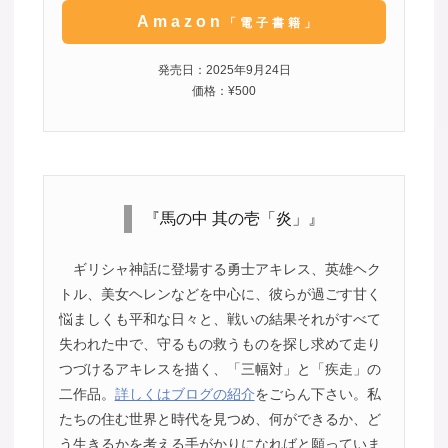
Amazon
「電子書籍」
発売日：2025年9月24日
価格：¥500
『馬の中 其の壱「炎」』
ギリシャ神話に登場する勇士アキレス、英雄ヘク
トル、美女ヘレンなどを中心に、彼らが過ごす甘く
悩ましくも平和な日々と、戦いの結果それがすべて
失われた中で、守るもの救うものを探し求めて走り
つづけるアキレスを描く、「三幅対」と「疾走」の
二作品。
詳しくはブログの紹介
をごらん下さい。私
たちの住む世界と時代を見つめ、何ができるか、ど
う生きるかを考える手がかりになればと願っていま