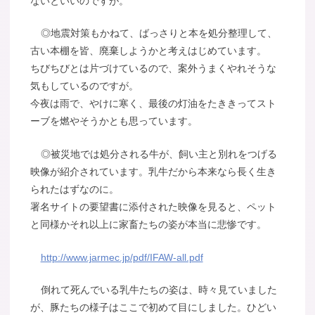
ないといいのですが。
◎地震対策もかねて、ばっさりと本を処分整理して、
古い本棚を皆、廃棄しようかと考えはじめています。
ちびちびとは片づけているので、案外うまくやれそうな
気もしているのですが。
今夜は雨で、やけに寒く、最後の灯油をたききってスト
ーブを燃やそうかとも思っています。
◎被災地では処分される牛が、飼い主と別れをつげる
映像が紹介されています。乳牛だから本来なら長く生き
られたはずなのに。
署名サイトの要望書に添付された映像を見ると、ペット
と同様かそれ以上に家畜たちの姿が本当に悲惨です。
http://www.jarmec.jp/pdf/IFAW-all.pdf
倒れて死んでいる乳牛たちの姿は、時々見ていました
が、豚たちの様子はここで初めて目にしました。ひどい