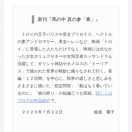
新刊『馬の中 其の参「夜」』
トロイの王子パリスや巫女ブリセイス、ヘクトル
の妻アンドロマケー、美女ヘレンなど、映画「トロ
イ」に登場した人たちだけでなく、映画には出なか
った少女ポリュクセネーや女預言者カッサンドラも
活躍して、ギリシャ神話やホメロスの「イーリア
ス」で描かれた世界が精妙に織りなされて行く。長
編「１２日間」を中心に、戦争の虚しさと悲しみを
さまざまに描いた「想定問答」「船はもう着いてい
るのに」「旅の終り」の短編三つも収録。
詳しくは
ブログの作品紹介
で。
２０２５年７月２２日
板坂 耀子