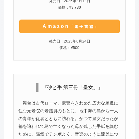
発売日：2025年2月12日
価格：¥3,730
Amazon
「電子書籍」
発売日：2025年6月24日
価格：¥500
『砂と手 第三冊「皇女」』
舞台は古代ローマ。豪奢をきわめた広大な屋敷に
住む元老院の老議員のもとに、地中海の島から一人
の青年が従者とともに訪れる。かつて皇女だったが
都を追われて島で亡くなった母が残した手紙を読む
ために。陽気でテンポよく、音楽のように流麗につ