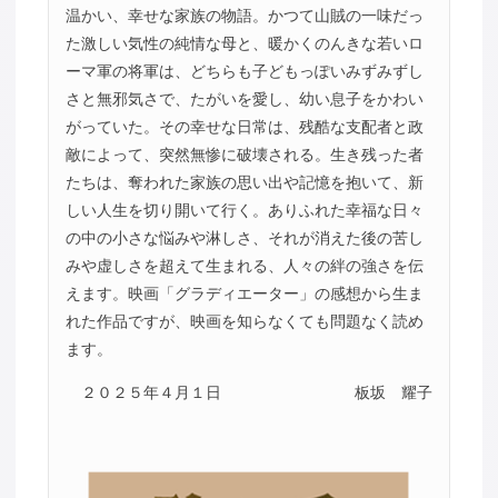
温かい、幸せな家族の物語。かつて山賊の一味だっ
た激しい気性の純情な母と、暖かくのんきな若いロ
ーマ軍の将軍は、どちらも子どもっぽいみずみずし
さと無邪気さで、たがいを愛し、幼い息子をかわい
がっていた。その幸せな日常は、残酷な支配者と政
敵によって、突然無惨に破壊される。生き残った者
たちは、奪われた家族の思い出や記憶を抱いて、新
しい人生を切り開いて行く。ありふれた幸福な日々
の中の小さな悩みや淋しさ、それが消えた後の苦し
みや虚しさを超えて生まれる、人々の絆の強さを伝
えます。映画「グラディエーター」の感想から生ま
れた作品ですが、映画を知らなくても問題なく読め
ます。
２０２５年４月１日
板坂 耀子