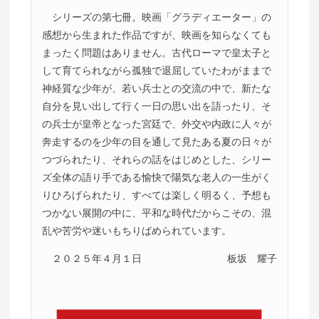
シリーズの第七冊。映画「グラディエーター」の
感想から生まれた作品ですが、映画を知らなくても
まったく問題はありません。古代ローマで皇太子と
して育てられながら孤独で退屈していたわがままで
神経質な少年が、若い兵士との交流の中で、新たな
自分を見い出して行く一日の思い出を語ったり、そ
の兵士が皇帝となった宮廷で、外交や内政に人々が
奔走するのを少年の目を通して見たある夏の日々が
つづられたり、それらの話をはじめとした、シリー
ズ全体の語り手である愉快で陽気な老人の一生がく
りひろげられたり、すべては楽しく明るく、予想も
つかない展開の中に、平和な時代だからこその、混
乱や苦労や迷いもちりばめられています。
２０２５年４月１日
板坂 耀子