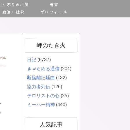
川っぷちの小屋
著書
政治・社会
プロフィール
岬のたき火
日記
(6737)
きゃらめる通信
(204)
断捨離狂騒曲
(132)
協力者列伝
(126)
テロリストの心
(25)
、
ミーハー精神
(440)
、
人気記事