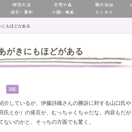
研究の沼
空想の森
朝の浜辺
論文・資料
小説・映画
エッセイ
きにもほどがある
あがきにもほどがある
5
日記
紹介しているが、伊藤詩織さんの勝訴に対する山口氏や
田氏とか）の発言が、むっちゃくちゃだな。内容もだが
てないのかと、そっちの方面でも驚く。