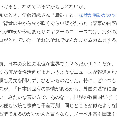
いけると、なめているのかもしれないが。
見たとき、伊藤詩織さん「勝訴」と、
なぜか勝訴がカッ
、背骨の中から火が吹くぐらい腹がたった（記事の内容
れが昨夜や今朝あたりのヤフーのニュースでは、海外の
コがとれていた。それはそれでなんかまたムカムカする
前、日本の女性の地位が世界で１２３だか１２１だか、
まあ何が女性活躍だよというようなニュースが報道され
欄も男女を問わず、ひどいものだった。特に、どいつも
のが、「日本は固有の事情があるから、外国の基準に画
い」みたいな言い方で、あのなー、世界の数百国だぞ。
人種も伝統も宗教も千差万別、同じどころか似たような
基準で見るのがいかんと言うなら、ノーベル賞も国連も