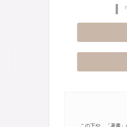
「
この下や、「著書」