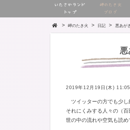
いたさかランド
岬のたき火
トップ
ブログ
岬のたき火
日記
悪あが
悪
2019年12月19日(木) 11:0
ツイッターの方でも少し
それにくみする人々の（百
世の中の流れや空気も読め