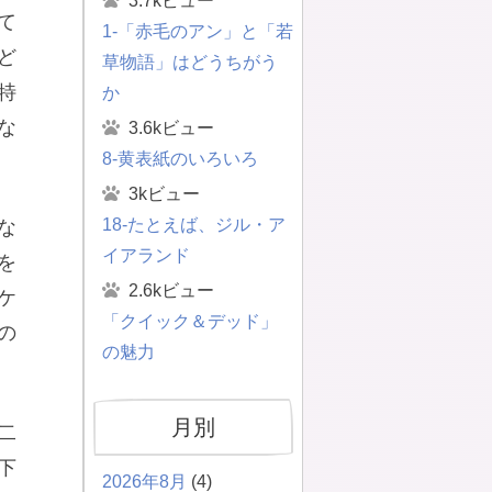
3.7kビュー
て
1-「赤毛のアン」と「若
ど
草物語」はどうちがう
特
か
な
3.6kビュー
8-黄表紙のいろいろ
3kビュー
18-たとえば、ジル・ア
な
イアランド
を
2.6kビュー
ケ
「クイック＆デッド」
の
の魅力
月別
二
下
2026年8月
(4)