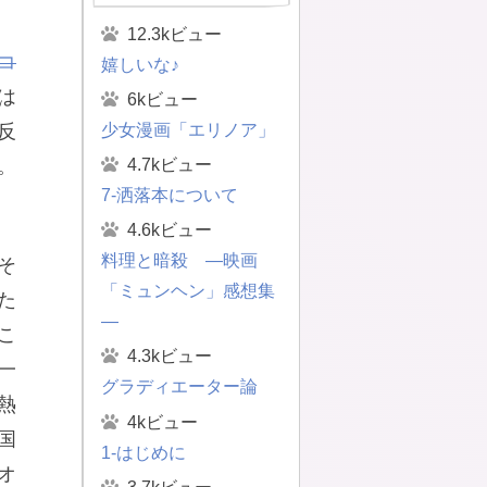
12.3kビュー
コ
嬉しいな♪
は
6kビュー
少女漫画「エリノア」
反
4.7kビュー
。
7-洒落本について
4.6kビュー
料理と暗殺 ―映画
そ
「ミュンヘン」感想集
た
―
こ
4.3kビュー
一
グラディエーター論
熱
4kビュー
国
1-はじめに
オ