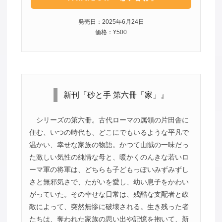
発売日：2025年6月24日
価格：¥500
新刊『砂と手 第六冊「家」』
シリーズの第六冊。古代ローマの属領の片田舎に
住む、いつの時代も、どこにでもいるような平凡で
温かい、幸せな家族の物語。かつて山賊の一味だっ
た激しい気性の純情な母と、暖かくのんきな若いロ
ーマ軍の将軍は、どちらも子どもっぽいみずみずし
さと無邪気さで、たがいを愛し、幼い息子をかわい
がっていた。その幸せな日常は、残酷な支配者と政
敵によって、突然無惨に破壊される。生き残った者
たちは、奪われた家族の思い出や記憶を抱いて、新