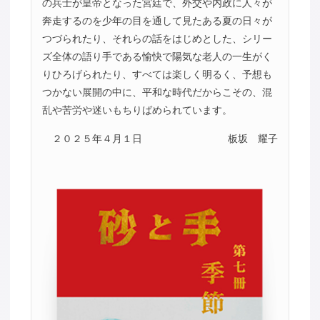
の兵士が皇帝となった宮廷で、外交や内政に人々が
奔走するのを少年の目を通して見たある夏の日々が
つづられたり、それらの話をはじめとした、シリー
ズ全体の語り手である愉快で陽気な老人の一生がく
りひろげられたり、すべては楽しく明るく、予想も
つかない展開の中に、平和な時代だからこその、混
乱や苦労や迷いもちりばめられています。
２０２５年４月１日
板坂 耀子