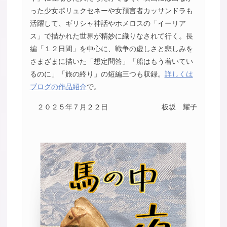
った少女ポリュクセネーや女預言者カッサンドラも
活躍して、ギリシャ神話やホメロスの「イーリア
ス」で描かれた世界が精妙に織りなされて行く。長
編「１２日間」を中心に、戦争の虚しさと悲しみを
さまざまに描いた「想定問答」「船はもう着いてい
るのに」「旅の終り」の短編三つも収録。
詳しくは
ブログの作品紹介
で。
２０２５年７月２２日
板坂 耀子