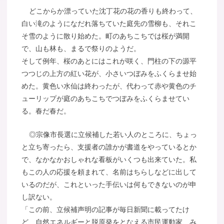
どこからか漂っていた沈丁花の花の香りも終わって、
白い滝のようになだれ落ちていた庭先の雪柳も、それこ
そ雪のように散り始めた。町のあちこちでは桜が満開
で、山も林も、まるで祭りのようだ。
そして例年、桜のあとにはこれが咲く、門柱の下の源平
つつじの上方の紅い花が、小さいつぼみをふくらませ始
めた。黄色い水仙は終わったが、代わって赤や黄色のチ
ューリップが庭のあちこちでつぼみをふくらませてい
る。春だ春だ。
◎宗像市長選に立候補した若い人のところに、ちょっ
と立ち寄ったら、支援者の誰かが書道をやっているとか
で、なかなかおしゃれな看板がいくつも出来ていた。私
もこの人の応援を頼まれて、名前はちらしなどに出して
いるのだが、これといった手伝いは何もできないのが申
し訳ない。
「この前、立候補声明の記事が毎日新聞に載ってたけ
ど、自然エネルギーと脱原発をとなえる市民運動家、み