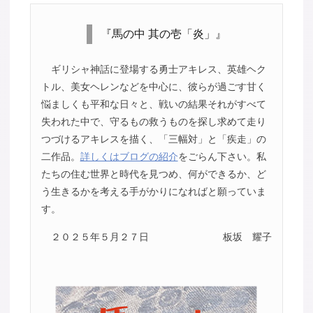
『馬の中 其の壱「炎」』
ギリシャ神話に登場する勇士アキレス、英雄ヘク
トル、美女ヘレンなどを中心に、彼らが過ごす甘く
悩ましくも平和な日々と、戦いの結果それがすべて
失われた中で、守るもの救うものを探し求めて走り
つづけるアキレスを描く、「三幅対」と「疾走」の
二作品。
詳しくはブログの紹介
をごらん下さい。私
たちの住む世界と時代を見つめ、何ができるか、ど
う生きるかを考える手がかりになればと願っていま
す。
２０２５年５月２７日
板坂 耀子