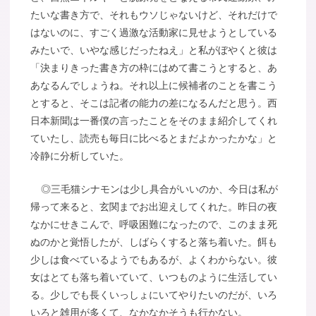
たいな書き方で、それもウソじゃないけど、それだけで
はないのに、すごく過激な活動家に見せようとしている
みたいで、いやな感じだったねえ」と私がぼやくと彼は
「決まりきった書き方の枠にはめて書こうとすると、あ
あなるんでしょうね。それ以上に候補者のことを書こう
とすると、そこは記者の能力の差になるんだと思う。西
日本新聞は一番僕の言ったことをそのまま紹介してくれ
ていたし、読売も毎日に比べるとまだよかったかな」と
冷静に分析していた。
◎三毛猫シナモンは少し具合がいいのか、今日は私が
帰って来ると、玄関までお出迎えしてくれた。昨日の夜
なかにせきこんで、呼吸困難になったので、このまま死
ぬのかと覚悟したが、しばらくすると落ち着いた。餌も
少しは食べているようでもあるが、よくわからない。彼
女はとても落ち着いていて、いつものように生活してい
る。少しでも長くいっしょにいてやりたいのだが、いろ
いろと雑用が多くて、なかなかそうも行かない。