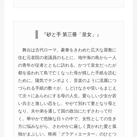
『砂と手 第三冊「皇女」』
舞台は古代ローマ。豪奢をきわめた広大な屋敷に
住む元老院の老議員のもとに、地中海の島から一人
の青年が従者とともに訪れる。かつて皇女だったが
都を追われて島で亡くなった母が残した手紙を読む
ために。陽気でテンポよく、音楽のように流麗につ
づられる手紙の数々が、しどけなさや笑いもまじえ
て次々にあらわにする母の人生。愛らしい少女が若
い兵士と激しい恋をし、やがて別れて妻となり母と
なり、夫や弟を通して国の政治にたずさわって行
く。華やかで危険な日々の中で、女性としての生き
方に悩みながら、さわやかに厳しく貫かれた愛と孤
独がまぶしい。映画「グラディエーター」のひとつ