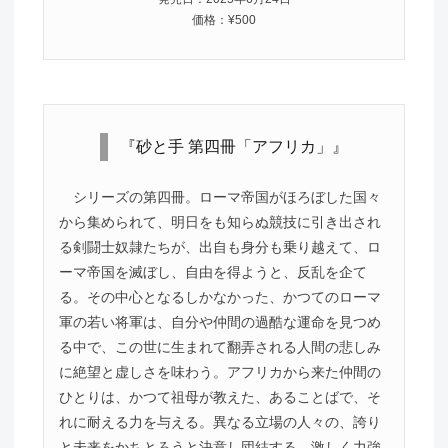
価格：¥500
『砂と手 第四冊「アフリカ」』
シリーズの第四冊。ローマ帝国がほろぼした国々
から集められて、明日をも知らぬ競技に引き出され
る剣闘士奴隷たちが、出自も身分も乗り越えて、ロ
ーマ帝国を滅ぼし、自由を得ようと、反乱を企て
る。その中心となるしかなかった、かつてのローマ
軍の若い将軍は、自分や仲間の過酷な運命を見つめ
る中で、この世に生まれて翻弄される人間の悲しみ
に絶望と虚しさを味わう。アフリカから来た仲間の
ひとりは、かつて祖母が教えた、あることばで、そ
れに耐える力を与える。異なる立場の人々の、誇り
と未来をかちとろうと決意し団結する、激しく力強