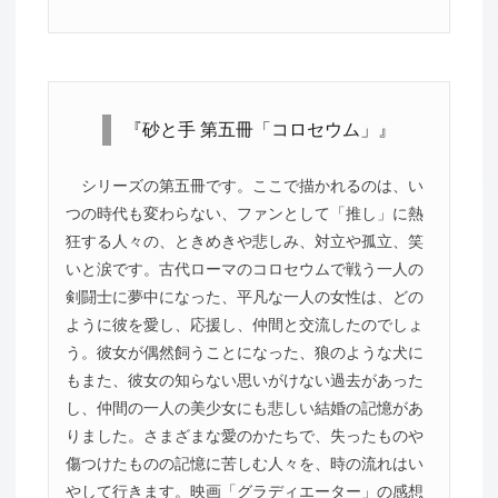
『砂と手 第五冊「コロセウム」』
シリーズの第五冊です。ここで描かれるのは、い
つの時代も変わらない、ファンとして「推し」に熱
狂する人々の、ときめきや悲しみ、対立や孤立、笑
いと涙です。古代ローマのコロセウムで戦う一人の
剣闘士に夢中になった、平凡な一人の女性は、どの
ように彼を愛し、応援し、仲間と交流したのでしょ
う。彼女が偶然飼うことになった、狼のような犬に
もまた、彼女の知らない思いがけない過去があった
し、仲間の一人の美少女にも悲しい結婚の記憶があ
りました。さまざまな愛のかたちで、失ったものや
傷つけたものの記憶に苦しむ人々を、時の流れはい
やして行きます。映画「グラディエーター」の感想