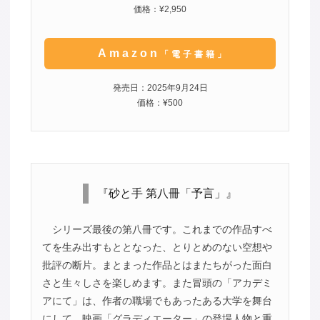
価格：¥2,950
Amazon
「電子書籍」
発売日：2025年9月24日
価格：¥500
『砂と手 第八冊「予言」』
シリーズ最後の第八冊です。これまでの作品すべ
てを生み出すもととなった、とりとめのない空想や
批評の断片。まとまった作品とはまたちがった面白
さと生々しさを楽しめます。また冒頭の「アカデミ
アにて」は、作者の職場でもあったある大学を舞台
にして、映画「グラディエーター」の登場人物と重