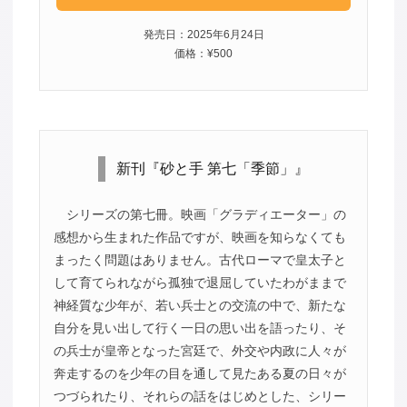
発売日：2025年6月24日
価格：¥500
新刊『砂と手 第七「季節」』
シリーズの第七冊。映画「グラディエーター」の
感想から生まれた作品ですが、映画を知らなくても
まったく問題はありません。古代ローマで皇太子と
して育てられながら孤独で退屈していたわがままで
神経質な少年が、若い兵士との交流の中で、新たな
自分を見い出して行く一日の思い出を語ったり、そ
の兵士が皇帝となった宮廷で、外交や内政に人々が
奔走するのを少年の目を通して見たある夏の日々が
つづられたり、それらの話をはじめとした、シリー