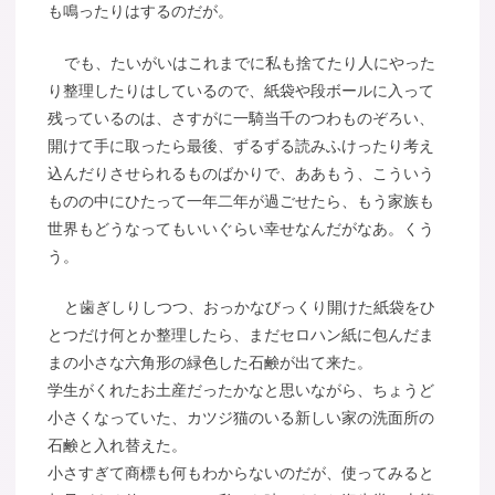
も鳴ったりはするのだが。
でも、たいがいはこれまでに私も捨てたり人にやった
り整理したりはしているので、紙袋や段ボールに入って
残っているのは、さすがに一騎当千のつわものぞろい、
開けて手に取ったら最後、ずるずる読みふけったり考え
込んだりさせられるものばかりで、ああもう、こういう
ものの中にひたって一年二年が過ごせたら、もう家族も
世界もどうなってもいいぐらい幸せなんだがなあ。くう
う。
と歯ぎしりしつつ、おっかなびっくり開けた紙袋をひ
とつだけ何とか整理したら、まだセロハン紙に包んだま
まの小さな六角形の緑色した石鹸が出て来た。
学生がくれたお土産だったかなと思いながら、ちょうど
小さくなっていた、カツジ猫のいる新しい家の洗面所の
石鹸と入れ替えた。
小さすぎて商標も何もわからないのだが、使ってみると