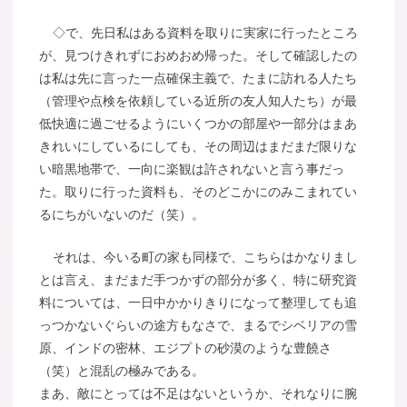
◇で、先日私はある資料を取りに実家に行ったところ
が、見つけきれずにおめおめ帰った。そして確認したの
は私は先に言った一点確保主義で、たまに訪れる人たち
（管理や点検を依頼している近所の友人知人たち）が最
低快適に過ごせるようにいくつかの部屋や一部分はまあ
きれいにしているにしても、その周辺はまだまだ限りな
い暗黒地帯で、一向に楽観は許されないと言う事だっ
た。取りに行った資料も、そのどこかにのみこまれてい
るにちがいないのだ（笑）。
それは、今いる町の家も同様で、こちらはかなりまし
とは言え、まだまだ手つかずの部分が多く、特に研究資
料については、一日中かかりきりになって整理しても追
っつかないぐらいの途方もなさで、まるでシベリアの雪
原、インドの密林、エジプトの砂漠のような豊饒さ
（笑）と混乱の極みである。
まあ、敵にとっては不足はないというか、それなりに腕