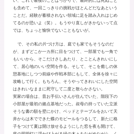
い、これで最後のことばっかりで、最終的には死ぬこと
も含めて、一回こっきりの挑戦がほとんどだなあという
ことだ。経験が蓄積されない領域に足を踏み入れはじめ
てるのが恐いよ（笑）。もうやり直しがきかないって点
では、ちょっと愉快でないこともないが。
で、その私の片づけ方は、庭でも家でもそうなのだ
が、まずどこか一カ所に目をつけて、一部屋でも一角で
もいいから、そこだけさしあたり、とことんきれいにし
て、居心地のいい空間を作る。そして、そこを癒しの休
憩基地にしつつ前線や作戦本部にもして、全体を徐々に
攻略して行く。もちろん、そうやってきれいにした空間
はきれいなままに死守して二度と散らかさない。
実家の場合は、昔お手伝いさんが住んでいた、階段下の
小部屋が最初の拠点基地だった。叔母の持っていた立派
そうな書の額を壁にかけ、ベッドとテーブルをおいて天
井からは木でできた蝶のモビールをつるして、新たに格
子をつけて夏は開け放せるようにした窓を夜も開けて、
庭の照明灯に浮かび上がる緑の木々をながめながら、く