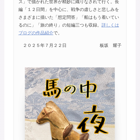
ス」で描かれた世界が精妙に織りなされて行く。長
編「１２日間」を中心に、戦争の虚しさと悲しみを
さまざまに描いた「想定問答」「船はもう着いてい
るのに」「旅の終り」の短編三つも収録。
詳しくは
ブログの作品紹介
で。
２０２５年７月２２日
板坂 耀子