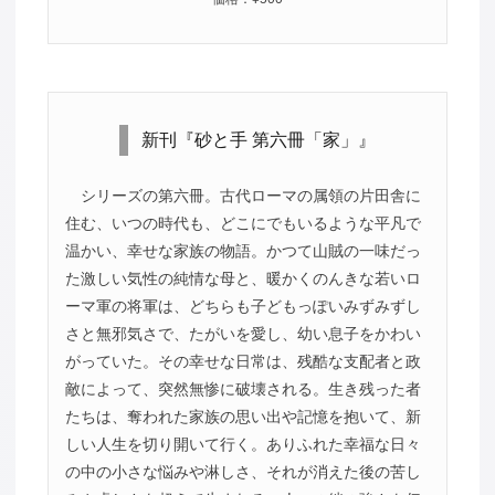
新刊『砂と手 第六冊「家」』
シリーズの第六冊。古代ローマの属領の片田舎に
住む、いつの時代も、どこにでもいるような平凡で
温かい、幸せな家族の物語。かつて山賊の一味だっ
た激しい気性の純情な母と、暖かくのんきな若いロ
ーマ軍の将軍は、どちらも子どもっぽいみずみずし
さと無邪気さで、たがいを愛し、幼い息子をかわい
がっていた。その幸せな日常は、残酷な支配者と政
敵によって、突然無惨に破壊される。生き残った者
たちは、奪われた家族の思い出や記憶を抱いて、新
しい人生を切り開いて行く。ありふれた幸福な日々
の中の小さな悩みや淋しさ、それが消えた後の苦し