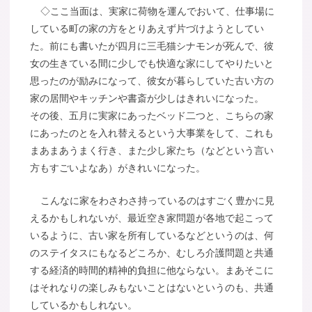
◇ここ当面は、実家に荷物を運んでおいて、仕事場に
している町の家の方をとりあえず片づけようとしてい
た。前にも書いたが四月に三毛猫シナモンが死んで、彼
女の生きている間に少しでも快適な家にしてやりたいと
思ったのが励みになって、彼女が暮らしていた古い方の
家の居間やキッチンや書斎が少しはきれいになった。
その後、五月に実家にあったベッド二つと、こちらの家
にあったのとを入れ替えるという大事業をして、これも
まあまあうまく行き、また少し家たち（などという言い
方もすごいよなあ）がきれいになった。
こんなに家をわさわさ持っているのはすごく豊かに見
えるかもしれないが、最近空き家問題が各地で起こって
いるように、古い家を所有しているなどというのは、何
のステイタスにもなるどころか、むしろ介護問題と共通
する経済的時間的精神的負担に他ならない。まあそこに
はそれなりの楽しみもないことはないというのも、共通
しているかもしれない。