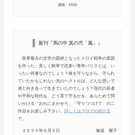
価格：¥500
新刊『馬の中 其の弐「風」』
世界最古の文学の題材となったトロイ戦争の原因
を作った、美しく軽率で恋多い青年パリスとは、い
ったい何者なのでしょう？彼を守りながら、守られ
ていたかもしれない兄のヘクトルは、どんな思いで
弟と向き合って生きていたのでしょう？現代の若者
や平和な時代を、どう育て守るかを、あらためて問
いかける「おれにまかせろ」「守りつづけて」の二
作品をお楽しみ下さい。
詳しくはブログの紹介文
で。
２０２５年６月５日
板坂 耀子