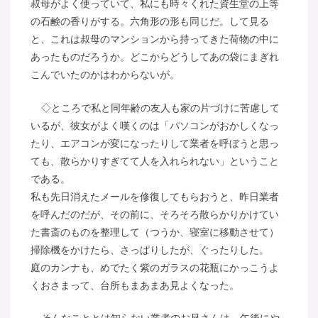
叔母がよく使っていて、私にも時々くれた資生堂の上等
の石鹸の香りがする。六角形の形も同じだ。して見る
と、これは叔母のマンションから持ってきた荷物の中に
あったものだろうか。どこからどうしてあの袋にまぎれ
こんでいたのかはわからないが。
◇ところで私と同年齢の友人も家の片づけに苦慮して
いるが、彼女がよく嘆くのは「パソコンがおかしくなっ
たり、エアコンが変になったりして業者を呼ぼうと思っ
ても、散らかりすぎてて人を入れられない」ということ
である。
私も先日消えたメールを修復してもらおうと、昨日業者
を呼んだのだが、その前に、そろそろ散らかりかけてい
た書斎のものを整理して（つうか、寝室に移動させて）
掃除機をかけたら、さっぱりしたが、ぐったりした。
庭のカンナも、めでたく紫のガラスの花瓶にかっこうよ
くおさまって、台所もまあまあ見よくなった。