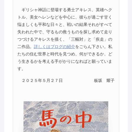
ギリシャ神話に登場する勇士アキレス、英雄ヘク
トル、美女ヘレンなどを中心に、彼らが過ごす甘く
悩ましくも平和な日々と、戦いの結果それがすべて
失われた中で、守るもの救うものを探し求めて走り
つづけるアキレスを描く、「三幅対」と「疾走」の
二作品。
詳しくはブログの紹介
をごらん下さい。私
たちの住む世界と時代を見つめ、何ができるか、ど
う生きるかを考える手がかりになればと願っていま
す。
２０２５年５月２７日
板坂 耀子