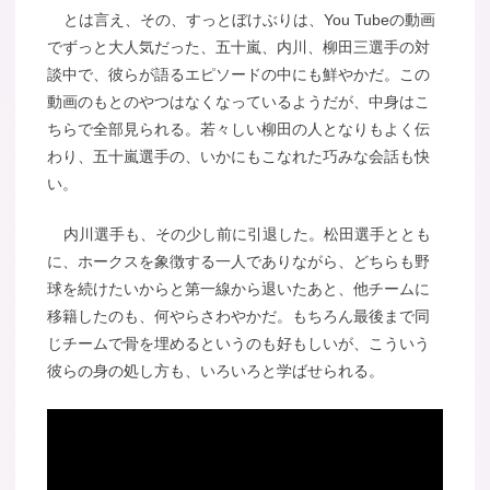
とは言え、その、すっとぼけぶりは、You Tubeの動画
でずっと大人気だった、五十嵐、内川、柳田三選手の対
談中で、彼らが語るエピソードの中にも鮮やかだ。この
動画のもとのやつはなくなっているようだが、中身はこ
ちらで全部見られる。若々しい柳田の人となりもよく伝
わり、五十嵐選手の、いかにもこなれた巧みな会話も快
い。
内川選手も、その少し前に引退した。松田選手ととも
に、ホークスを象徴する一人でありながら、どちらも野
球を続けたいからと第一線から退いたあと、他チームに
移籍したのも、何やらさわやかだ。もちろん最後まで同
じチームで骨を埋めるというのも好もしいが、こういう
彼らの身の処し方も、いろいろと学ばせられる。