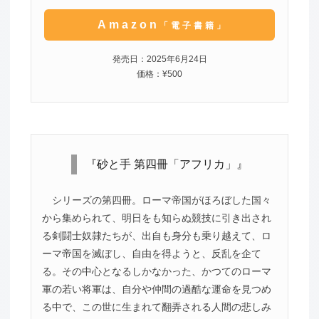
Amazon
「電子書籍」
発売日：2025年6月24日
価格：¥500
『砂と手 第四冊「アフリカ」』
シリーズの第四冊。ローマ帝国がほろぼした国々
から集められて、明日をも知らぬ競技に引き出され
る剣闘士奴隷たちが、出自も身分も乗り越えて、ロ
ーマ帝国を滅ぼし、自由を得ようと、反乱を企て
る。その中心となるしかなかった、かつてのローマ
軍の若い将軍は、自分や仲間の過酷な運命を見つめ
る中で、この世に生まれて翻弄される人間の悲しみ