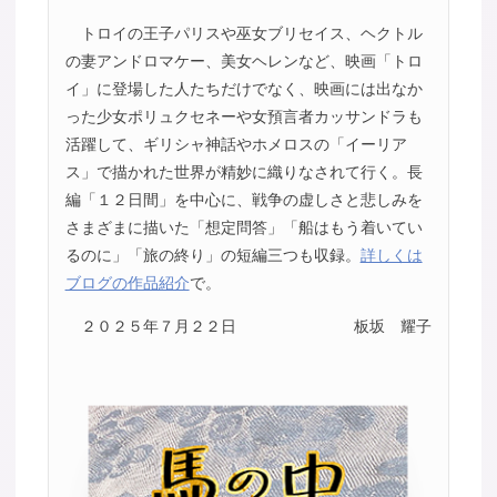
トロイの王子パリスや巫女ブリセイス、ヘクトル
の妻アンドロマケー、美女ヘレンなど、映画「トロ
イ」に登場した人たちだけでなく、映画には出なか
った少女ポリュクセネーや女預言者カッサンドラも
活躍して、ギリシャ神話やホメロスの「イーリア
ス」で描かれた世界が精妙に織りなされて行く。長
編「１２日間」を中心に、戦争の虚しさと悲しみを
さまざまに描いた「想定問答」「船はもう着いてい
るのに」「旅の終り」の短編三つも収録。
詳しくは
ブログの作品紹介
で。
２０２５年７月２２日
板坂 耀子