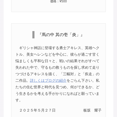
価格：¥500
『馬の中 其の壱「炎」』
ギリシャ神話に登場する勇士アキレス、英雄ヘク
トル、美女ヘレンなどを中心に、彼らが過ごす甘く
悩ましくも平和な日々と、戦いの結果それがすべて
失われた中で、守るもの救うものを探し求めて走り
つづけるアキレスを描く、「三幅対」と「疾走」の
二作品。
詳しくはブログの紹介
をごらん下さい。私
たちの住む世界と時代を見つめ、何ができるか、ど
う生きるかを考える手がかりになればと願っていま
す。
２０２５年５月２７日
板坂 耀子