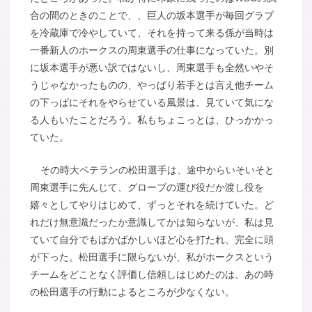
合の間のときのことで、、巨人の坂本選手が毎回グラブ
を冷蔵庫で冷やしていて、それを持って来る係が当時は
一番新人のホークスの周東選手の仕事になっていた。別
に坂本選手が悪い訳ではないし、周東選手も全然いやそ
うじゃなかったものの、やっぱり若手とは言え他チーム
の下っぱにそれをやらせている風景は、見ていて気にな
る人もいたことだろう。私もちょこっとは、ひっかかっ
ていた。
その時大ベテランの松田選手は、途中からいそいそと
周東選手に先んじて、グローブの運び役だか渡し役を
嬉々としてやりはじめて、ずっとそれを続けていた。ど
れだけ無意識だったか意識してかは知らないが、私は見
ていて自分でもばかばかしいほど心を打たれ、完全に頭
が下った。松田選手に限らないが、私がホークスという
チームをどことなく評価し信頼しはじめたのは、あの時
の松田選手の行動によるところが少なくない。