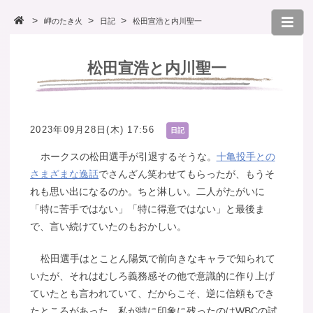
岬のたき火
日記
松田宣浩と内川聖一
松田宣浩と内川聖一
2023年09月28日(木) 17:56
日記
ホークスの松田選手が引退するそうな。
十亀投手との
さまざまな逸話
でさんざん笑わせてもらったが、もうそ
れも思い出になるのか。ちと淋しい。二人がたがいに
「特に苦手ではない」「特に得意ではない」と最後ま
で、言い続けていたのもおかしい。
松田選手はとことん陽気で前向きなキャラで知られて
いたが、それはむしろ義務感その他で意識的に作り上げ
ていたとも言われていて、だからこそ、逆に信頼もでき
たところがあった。私が特に印象に残ったのはWBCの試