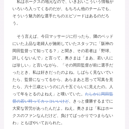
私はホークスの地元なので、いきおいこういう情報が
いろいろ入ってくるのだが、もちろん他のチームでも、
そういう魅力的な選手たちのエピソードはあるのだろ
う。
そう言えば、今日マッサージに行ったら、隣のベッド
にいた上品な老婦人が施術していたスタッフに「阪神の
岡田監督って知ってる？」と聞き、その若者は「野球、
詳しくないんで」と言って、奥さまは「まあ、若い人に
は珍しい」と言いながら、「その岡田監督が前に選手だ
ったとき、私は好きだったのよね。しばらく見ないでい
たら、監督になってるから、あらまあと思って写真を見
たら、六十三歳というのに八十五ぐらいに見えたの。人
って年をとるのよねえ」と嘆いていた。
たしかに岡田監
督の若い時ってカッコいいけど
、きっと優勝するまでに
大変な苦労があったんだよ。ねえ。奥さまは「私はホー
クスのファンなんだけど、負けてばっかりでつまらない
わ」ともぼやいておられた。