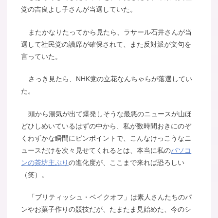
党の吉良よし子さんが当選していた。
またかなりたってから見たら、ラサール石井さんが当
選して社民党の議席が確保されて、また反対派が文句を
言っていた。
さっき見たら、NHK党の立花なんちゃらが落選してい
た。
頭から湯気が出て爆発しそうな最悪のニュースが山ほ
どひしめいているはずの中から、私が数時間おきにのぞ
くわずかな瞬間にピンポイントで、こんなけっこうなニ
ュースだけを次々見せてくれるとは、本当に私の
パソコ
ンの茶坊主ぶり
の進化度が、ここまで来れば恐ろしい
（笑）。
「ブリティッシュ・ベイクオフ」は素人さんたちのパ
ンやお菓子作りの競技だが、たまたま見始めた、今のシ