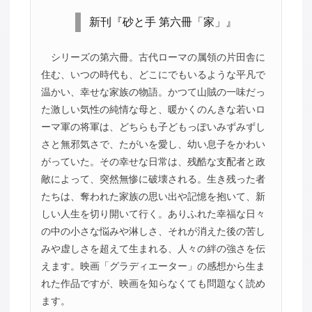
新刊『砂と手 第六冊「家」』
シリーズの第六冊。古代ローマの属領の片田舎に
住む、いつの時代も、どこにでもいるような平凡で
温かい、幸せな家族の物語。かつて山賊の一味だっ
た激しい気性の純情な母と、暖かくのんきな若いロ
ーマ軍の将軍は、どちらも子どもっぽいみずみずし
さと無邪気さで、たがいを愛し、幼い息子をかわい
がっていた。その幸せな日常は、残酷な支配者と政
敵によって、突然無惨に破壊される。生き残った者
たちは、奪われた家族の思い出や記憶を抱いて、新
しい人生を切り開いて行く。ありふれた幸福な日々
の中の小さな悩みや淋しさ、それが消えた後の苦し
みや虚しさを超えて生まれる、人々の絆の強さを伝
えます。映画「グラディエーター」の感想から生ま
れた作品ですが、映画を知らなくても問題なく読め
ます。