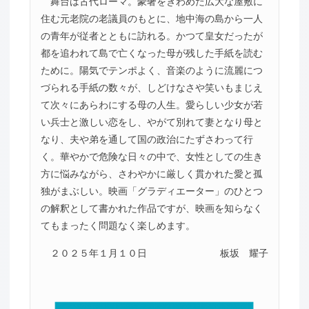
舞台は古代ローマ。豪奢をきわめた広大な屋敷に
住む元老院の老議員のもとに、地中海の島から一人
の青年が従者とともに訪れる。かつて皇女だったが
都を追われて島で亡くなった母が残した手紙を読む
ために。陽気でテンポよく、音楽のように流麗につ
づられる手紙の数々が、しどけなさや笑いもまじえ
て次々にあらわにする母の人生。愛らしい少女が若
い兵士と激しい恋をし、やがて別れて妻となり母と
なり、夫や弟を通して国の政治にたずさわって行
く。華やかで危険な日々の中で、女性としての生き
方に悩みながら、さわやかに厳しく貫かれた愛と孤
独がまぶしい。映画「グラディエーター」のひとつ
の解釈として書かれた作品ですが、映画を知らなく
てもまったく問題なく楽しめます。
２０２５年１月１０日
板坂 耀子