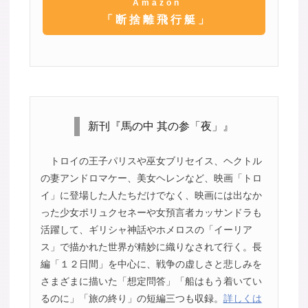
Amazon
「断捨離飛行艇」
新刊『馬の中 其の参「夜」』
トロイの王子パリスや巫女ブリセイス、ヘクトル
の妻アンドロマケー、美女ヘレンなど、映画「トロ
イ」に登場した人たちだけでなく、映画には出なか
った少女ポリュクセネーや女預言者カッサンドラも
活躍して、ギリシャ神話やホメロスの「イーリア
ス」で描かれた世界が精妙に織りなされて行く。長
編「１２日間」を中心に、戦争の虚しさと悲しみを
さまざまに描いた「想定問答」「船はもう着いてい
るのに」「旅の終り」の短編三つも収録。
詳しくは