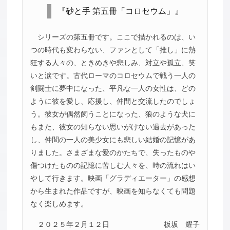
『砂と手 第五冊「コロセウム」』
シリーズの第五冊です。ここで描かれるのは、い
つの時代も変わらない、ファンとして「推し」に熱
狂する人々の、ときめきや悲しみ、対立や孤立、笑
いと涙です。古代ローマのコロセウムで戦う一人の
剣闘士に夢中になった、平凡な一人の女性は、どの
ように彼を愛し、応援し、仲間と交流したのでしょ
う。彼女が偶然飼うことになった、狼のような犬に
もまた、彼女の知らない思いがけない過去があった
し、仲間の一人の美少女にも悲しい結婚の記憶があ
りました。さまざまな愛のかたちで、失ったものや
傷つけたものの記憶に苦しむ人々を、時の流れはい
やして行きます。映画「グラディエーター」の感想
から生まれた作品ですが、映画を知らなくても問題
なく楽しめます。
２０２５年２月１２日
板坂 耀子