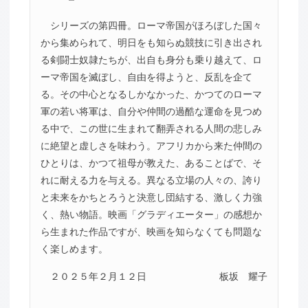
シリーズの第四冊。ローマ帝国がほろぼした国々
から集められて、明日をも知らぬ競技に引き出され
る剣闘士奴隷たちが、出自も身分も乗り越えて、ロ
ーマ帝国を滅ぼし、自由を得ようと、反乱を企て
る。その中心となるしかなかった、かつてのローマ
軍の若い将軍は、自分や仲間の過酷な運命を見つめ
る中で、この世に生まれて翻弄される人間の悲しみ
に絶望と虚しさを味わう。アフリカから来た仲間の
ひとりは、かつて祖母が教えた、あることばで、そ
れに耐える力を与える。異なる立場の人々の、誇り
と未来をかちとろうと決意し団結する、激しく力強
く、熱い物語。映画「グラディエーター」の感想か
ら生まれた作品ですが、映画を知らなくても問題な
く楽しめます。
２０２５年２月１２日
板坂 耀子