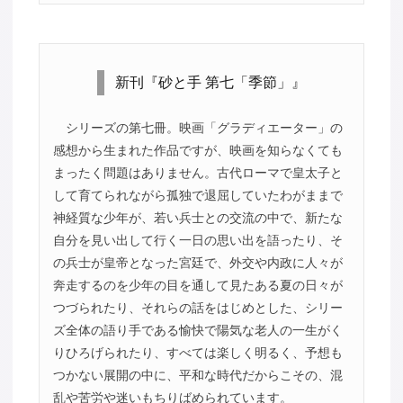
新刊『砂と手 第七「季節」』
シリーズの第七冊。映画「グラディエーター」の
感想から生まれた作品ですが、映画を知らなくても
まったく問題はありません。古代ローマで皇太子と
して育てられながら孤独で退屈していたわがままで
神経質な少年が、若い兵士との交流の中で、新たな
自分を見い出して行く一日の思い出を語ったり、そ
の兵士が皇帝となった宮廷で、外交や内政に人々が
奔走するのを少年の目を通して見たある夏の日々が
つづられたり、それらの話をはじめとした、シリー
ズ全体の語り手である愉快で陽気な老人の一生がく
りひろげられたり、すべては楽しく明るく、予想も
つかない展開の中に、平和な時代だからこその、混
乱や苦労や迷いもちりばめられています。