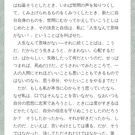
はね返そうとしたとき、いわば世間の声を知りつくし
て、くみ上げられるものをくみつくしたとき、新たに自
分自身のものを、世間にむかってかえしていこうとしは
じめたとき、その決意と自信は、私に「人生なんて意味
がない！」ということばを叫ばせた。
人生なんて意味がない―それに続くことばは、こう
だ。だからどう生きようと、かまわない。心配するだ
け、ばからしい。失敗したって何だというのだ。せっぱ
つまれば、死ぬだけだ。どうさわいでみたところで、一
人の人間にそれほどいいことも悪いこともできるもので
はないのなら、思う存分、やりたいことをやるまでだ！
だが、もしも私が本当に心からそう思っていたなら、
なぜ私は、口ではそんなことを言いながら、なおいつも
自分の思想に忠実であろうとし、ときには度がすぎるほ
どかたくなに、自分の信念を守りぬこうとしたのだろう
か？ そうしたかったから、それが好きだったから、し
たのだ、といえば、言いわけとしては通る。だが、そう
ではなかった。決してただそれだけではなかった。第