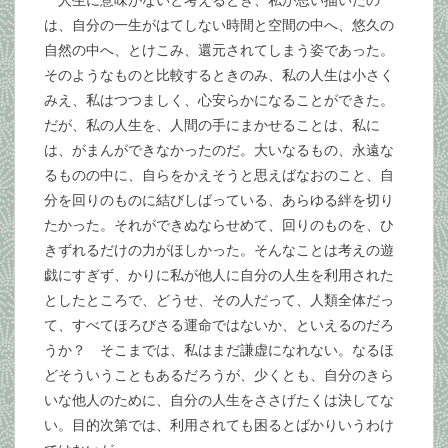
人生に意味がないと考えるとき、私が思い描いたの
は、自分の一生がはてしない時間と空間の中へ、悠久の
自然の中へ、とけこみ、還元されてしまう姿であった。
そのようなものと比較するときのみ、私の人生は小さく
みえ、私はつつましく、心安らかになることができた。
だが、私の人生を、人間の手にまかせることは、私に
は、がまんができなかったのだ。大いなるもの、永遠な
るものの中に、自らをかえそうと思えばなおのこと、自
分を回りのものに結びしばっている、あらゆる絆を切り
たかった。それができぬならせめて、回りのものを、ひ
きずれるだけの力がほしかった。そんなことは考えの遊
戯にすぎず、かりに私が他人に自分の人生を利用された
としたところで、どうせ、その人だって、人類全体だっ
て、すべてほろびさる運命ではないか、といえるのだろ
うか？ そこまでは、私はまだ謙虚になれない。なるほ
どそういうこともあるだろうが、少くとも、自分のきら
いな他人のために、自分の人生をささげたくは決してな
い。目的次第では、利用されても困るとばかりいうわけ