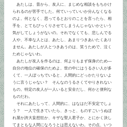
あたしは、昔から、友人に、まじめな相談をもちかけ
られるのが苦手でした。何ていっていいか分んなくなる
のよ。何となく、思ってるとおりのことを言ったら、相
手を、とてもびっくりさせてしまうんじゃないかという
気がしてしょうがないの。それでなくても、悲しんでる
人や、不幸な人とは、あたし、あまりつきあいたくあり
ません。あたしが人とつきあうのは、笑うためで、泣く
ためじゃないわ。
あたしが友人を作るのは、何よりもまず保身のため―
自分の地位の確保のためよ。世の中にはうるさい人が多
くて、一人ぼっちでいると、人間的にどっかたりないよ
うに言うじゃない？ そんなのうるさくてやりきれない
もの。特定の友人が一人いると安全だし、何かと便利な
ものだわ。
それにあたしって、人間的に、はなはだ不安定でしょ
う？ 一人で生きていたら、きっと、ものすごいうぬぼ
れ屋か誇大妄想狂か、キザな聖人君子か、とにかく決し
てまともな人間になろうとは思えないわ。その点、いつ