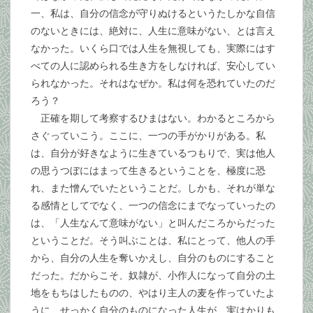
一、私は、自分の信念が守りぬけるというたしかな自信
のないときには、絶対に、人生に意味がない、とは言え
なかった。いくら口では人生を無視しても、実際にはす
べての人に認められる生き方をしなければ、安心してい
られなかった。それはなぜか。私は何を恐れていたのだ
ろう？
正確を期して考察するひまはない。わかるところから
さぐっていこう。ここに、一つの手がかりがある。私
は、自分が好きなように生きているつもりで、実は他人
の思うつぼにはまって生きるということを、極度に恐
れ、また憎んでいたということだ。しかも、それが単な
る感情としてでなく、一つの信念にまでなっていったの
は、「人生なんて意味がない」と叫んだころからだった
ということだ。そう叫ぶことは、私にとって、他人の手
から、自分の人生を奪いかえし、自分のものにすること
だった。だからこそ、奴隷が、小作人になって自分の土
地をもちはしたものの、やはり主人の麦を作っていたよ
うに、せっかく自分のものになった人生が、実はかりも