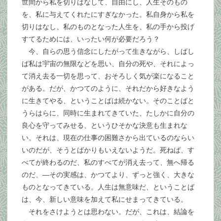
世間から私を切りはなして、自由にし、人生そのもの
を、私に与えてくれたにすぎなかった。私自身から私を
切りはなし、私のものとなった人生を、私の手から投げ
すてるためには、いったい何が必要だろう？
今、自らの思う信念にしたがって生きながら、しばし
ば私は宇宙の無限などを思い、自分の死や、それによっ
て消え去る一切を思って、おそろしく気が楽になること
がある。だが、かつてのように、それだから好きなよう
に生きてやる、ということばは続かない。そのことばと
うらはらに、同時に生まれてきていた、たしかに自分の
良心を守ってみせる、というひそかな決意も生まれな
い。それは、現在の仕事の困難さから出ているのならい
いのだが、そうとばかりもいえないようだ。死ねば、す
べてが終わるのだ、私のすべてが消え去って、無へ帰る
のだ、―その実感は、かつてより、ずっと強く、大きな
ものとなってきている。人生は無意味だ、ということば
は、今、新しい意味を加えて私にせまってきている。
それをさけようとは思わない。だが、これは、結論を