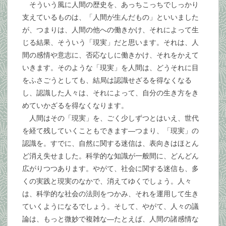
そういう風に人間の歴史を、あっちこっちでしっかり
支えているものは、「人間が生んだもの」といいました
が、つまりは、人間の他への働きかけ、それによって生
じる結果、そういう「現実」だと思います。それは、人
間の感情や意志に、否応なしに働きかけ、それをかえて
いきます。そのような「現実」を人間は、どうそれに目
をふさごうとしても、結局は認識せざるを得なくなる
し、認識した人々は、それによって、自分の生き方をき
めていかざるを得なくなります。
人間はその「現実」を、ごく少しずつとはいえ、世代
を経て残していくこともできます―つまり、「現実」の
認識を。すでに、自然に関する迷信は、表向きはほとん
ど消え失せました。科学的な知識が一般間に、どんどん
広がりつつあります。やがて、社会に関する迷信も、多
くの実践と現実のなかで、消えてゆくでしょう。人々
は、科学的な社会の法則をつかみ、それを運用して生き
ていくようになるでしょう。そして、やがて、人々の議
論は、もっと微妙で複雑な―たとえば、人間の諸感情な