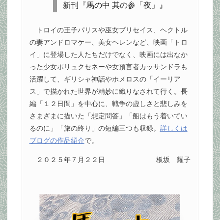
新刊『馬の中 其の参「夜」』
トロイの王子パリスや巫女ブリセイス、ヘクトル
の妻アンドロマケー、美女ヘレンなど、映画「トロ
イ」に登場した人たちだけでなく、映画には出なか
った少女ポリュクセネーや女預言者カッサンドラも
活躍して、ギリシャ神話やホメロスの「イーリア
ス」で描かれた世界が精妙に織りなされて行く。長
編「１２日間」を中心に、戦争の虚しさと悲しみを
さまざまに描いた「想定問答」「船はもう着いてい
るのに」「旅の終り」の短編三つも収録。
詳しくは
ブログの作品紹介
で。
２０２５年７月２２日
板坂 耀子