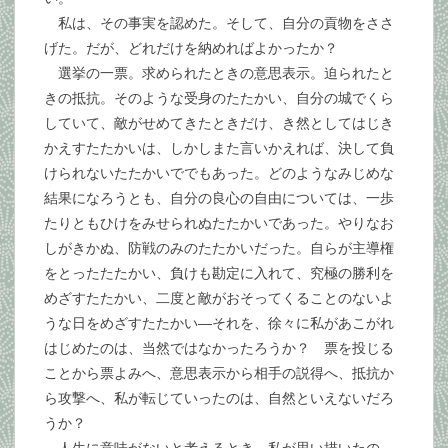
私は、その事実を認めた。そして、自分の貢物をささ
げた。だが、どれだけを納めればよかったか？
選挙の一票。求められたときの意思表示。迫られたと
きの抵抗。そのような受身のたたかい、自分の城でくら
していて、敵がせめてきたときだけ、き然としてはじき
かえすたたかいは、しかしまた言いかえれば、決して負
けられないたたかいででもあった。どのようなみじめな
結果になろうとも、自分の良心の自由については、一歩
たりともひけをみせられぬたたかいであった。やりなお
しがきかぬ、防戦のみのたたかいだった。自らが主導権
をとったたたかい、負けも勘定に入れて、究極の勝利を
めざすたたかい、二度と敵がおそってくることのないよ
うな日をめざすたたかい―それを、徐々に私があこがれ
はじめたのは、当然ではなかったろうか？ 票を投じる
ことから票よみへ、意思表示から相手の説得へ、抵抗か
ら攻撃へ、私が転じていったのは、自然といえないだろ
うか？