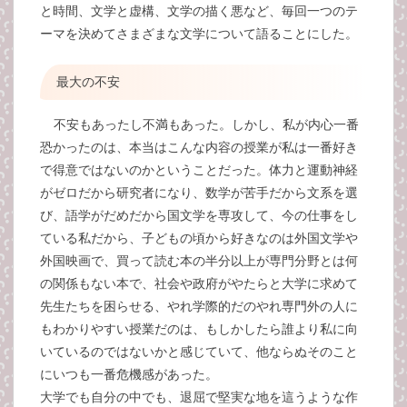
と時間、文学と虚構、文学の描く悪など、毎回一つのテ
ーマを決めてさまざまな文学について語ることにした。
最大の不安
不安もあったし不満もあった。しかし、私が内心一番
恐かったのは、本当はこんな内容の授業が私は一番好き
で得意ではないのかということだった。体力と運動神経
がゼロだから研究者になり、数学が苦手だから文系を選
び、語学がだめだから国文学を専攻して、今の仕事をし
ている私だから、子どもの頃から好きなのは外国文学や
外国映画で、買って読む本の半分以上が専門分野とは何
の関係もない本で、社会や政府がやたらと大学に求めて
先生たちを困らせる、やれ学際的だのやれ専門外の人に
もわかりやすい授業だのは、もしかしたら誰より私に向
いているのではないかと感じていて、他ならぬそのこと
にいつも一番危機感があった。
大学でも自分の中でも、退屈で堅実な地を這うような作