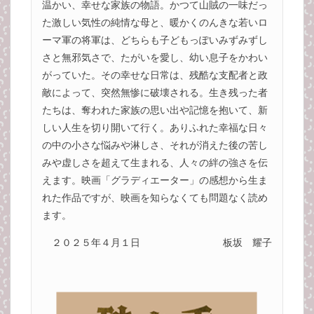
温かい、幸せな家族の物語。かつて山賊の一味だっ
た激しい気性の純情な母と、暖かくのんきな若いロ
ーマ軍の将軍は、どちらも子どもっぽいみずみずし
さと無邪気さで、たがいを愛し、幼い息子をかわい
がっていた。その幸せな日常は、残酷な支配者と政
敵によって、突然無惨に破壊される。生き残った者
たちは、奪われた家族の思い出や記憶を抱いて、新
しい人生を切り開いて行く。ありふれた幸福な日々
の中の小さな悩みや淋しさ、それが消えた後の苦し
みや虚しさを超えて生まれる、人々の絆の強さを伝
えます。映画「グラディエーター」の感想から生ま
れた作品ですが、映画を知らなくても問題なく読め
ます。
２０２５年４月１日
板坂 耀子