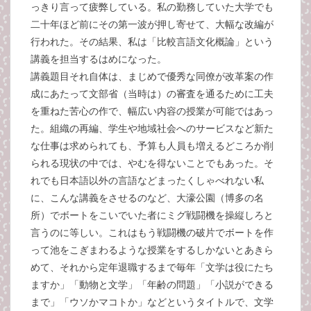
っきり言って疲弊している。私の勤務していた大学でも
二十年ほど前にその第一波が押し寄せて、大幅な改編が
行われた。その結果、私は「比較言語文化概論」という
講義を担当するはめになった。
講義題目それ自体は、まじめで優秀な同僚が改革案の作
成にあたって文部省（当時は）の審査を通るために工夫
を重ねた苦心の作で、幅広い内容の授業が可能ではあっ
た。組織の再編、学生や地域社会へのサービスなど新た
な仕事は求められても、予算も人員も増えるどころか削
られる現状の中では、やむを得ないことでもあった。そ
れでも日本語以外の言語などまったくしゃべれない私
に、こんな講義をさせるのなど、大濠公園（博多の名
所）でボートをこいでいた者にミグ戦闘機を操縦しろと
言うのに等しい。これはもう戦闘機の破片でボートを作
って池をこぎまわるような授業をするしかないとあきら
めて、それから定年退職するまで毎年「文学は役にたち
ますか」「動物と文学」「年齢の問題」「小説ができる
まで」「ウソかマコトか」などというタイトルで、文学