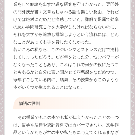
業をして結論を出す地道な研究を守りたかった。専門外
の門外漢が書く文章もしゃべる話も楽しい反面、それだ
けでは絶対にだめだと痛感していた。難解で退屈で効率
の悪い学問研究こそを大学がしなければならないのに、
それを大学から追放し排除しようという流れには、どん
なことがあっても手を貸したくなかった。
若いころの私なら、このジレンマとストレスだけで消耗
してしまっただろう。だが年をとった分、悩むパワーが
なくなったこともあり、これはこれで何かの役にたつこ
ともあるかと自分に言い聞かせて罪悪感をなだめつつ、
毎年すごしている内に、結局、その授業からこのような
本がいくつか生まれることになった。
物語の役割
その授業でもこの本でも私が伝えたかったことの一つ
は、哲学や法律や統計資料ではカバーできない、文学作
品というかたちが世の中や私たちに与えてくれるまなざ