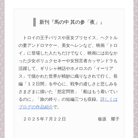
新刊『馬の中 其の参「夜」』
トロイの王子パリスや巫女ブリセイス、ヘクトル
の妻アンドロマケー、美女ヘレンなど、映画「トロ
イ」に登場した人たちだけでなく、映画には出なか
った少女ポリュクセネーや女預言者カッサンドラも
活躍して、ギリシャ神話やホメロスの「イーリア
ス」で描かれた世界が精妙に織りなされて行く。長
編「１２日間」を中心に、戦争の虚しさと悲しみを
さまざまに描いた「想定問答」「船はもう着いてい
るのに」「旅の終り」の短編三つも収録。
詳しくは
ブログの作品紹介
で。
２０２５年７月２２日
板坂 耀子