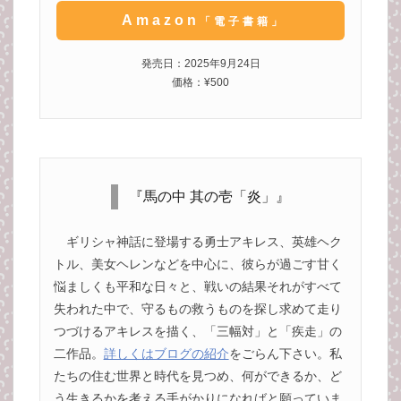
Amazon
「電子書籍」
発売日：2025年9月24日
価格：¥500
『馬の中 其の壱「炎」』
ギリシャ神話に登場する勇士アキレス、英雄ヘク
トル、美女ヘレンなどを中心に、彼らが過ごす甘く
悩ましくも平和な日々と、戦いの結果それがすべて
失われた中で、守るもの救うものを探し求めて走り
つづけるアキレスを描く、「三幅対」と「疾走」の
二作品。
詳しくはブログの紹介
をごらん下さい。私
たちの住む世界と時代を見つめ、何ができるか、ど
う生きるかを考える手がかりになればと願っていま