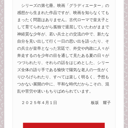
シリーズの第七冊。映画「グラディエーター」の
感想から生まれた作品ですが、映画を知らなくても
まったく問題はありません。古代ローマで皇太子と
して育てられながら孤独で退屈していたわがままで
神経質な少年が、若い兵士との交流の中で、新たな
自分を見い出して行く一日の思い出を語ったり、そ
の兵士が皇帝となった宮廷で、外交や内政に人々が
奔走するのを少年の目を通して見たある夏の日々が
つづられたり、それらの話をはじめとした、シリー
ズ全体の語り手である愉快で陽気な老人の一生がく
りひろげられたり、すべては楽しく明るく、予想も
つかない展開の中に、平和な時代だからこその、混
乱や苦労や迷いもちりばめられています。
２０２５年４月１日
板坂 耀子