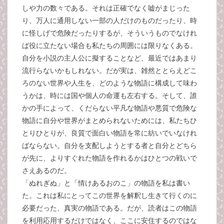
しや力の数々である。それは正確でなく嘘がまじった
り、万人に通用しない一部の人だけのものだったり、時
に怪しげで危険だったりするが、そういうものでなけれ
ば役に立たない場合も私たちの周囲には限りなくある。
自分を小説の主人公に擬することなど、最近ではあまり
流行らないかもしれない。だが実は、雑然ととらえどこ
ろのない世界や人生を、どのような物語に構成して味わ
うかは、時には国や個人の命運も左右する。そして、誰
かの手によって、くだらない平凡な物語や悪質で危険な
物語に自分や世界がまとめられないためには、私たちひ
とりひとりが、良質で面白い物語を常に紡いでいなけれ
ばならない。自分を支配しようとする者と自分とどちら
が先に、よりすぐれた物語を作れるかはひとつの戦いで
さえあるのだ。
「ぬれぎぬ」と「情けあるおのこ」の物語を私は書い
た。これは私にとってこの世界を解釈し生きて行くのに
必要だった、真実の物語である。だが、読者はこの物語
を利用応用するだけではなく、ここに安住するのではな