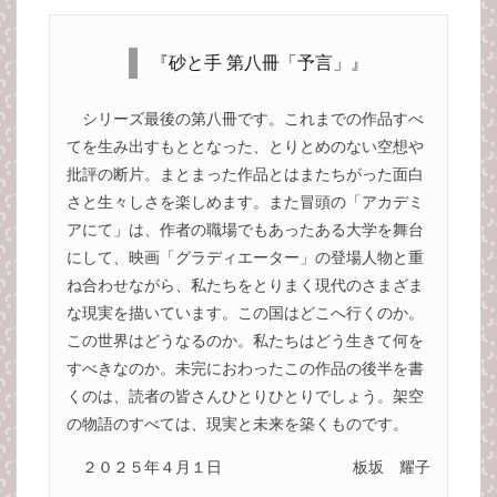
『砂と手 第八冊「予言」』
シリーズ最後の第八冊です。これまでの作品すべ
てを生み出すもととなった、とりとめのない空想や
批評の断片。まとまった作品とはまたちがった面白
さと生々しさを楽しめます。また冒頭の「アカデミ
アにて」は、作者の職場でもあったある大学を舞台
にして、映画「グラディエーター」の登場人物と重
ね合わせながら、私たちをとりまく現代のさまざま
な現実を描いています。この国はどこへ行くのか。
この世界はどうなるのか。私たちはどう生きて何を
すべきなのか。未完におわったこの作品の後半を書
くのは、読者の皆さんひとりひとりでしょう。架空
の物語のすべては、現実と未来を築くものです。
２０２５年４月１日
板坂 耀子