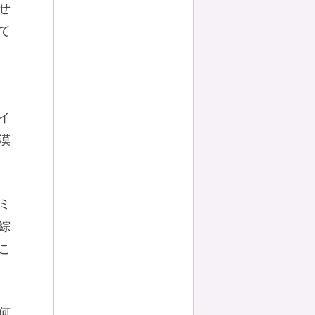
せ
て
イ
漠
ミ
綜
こ
何