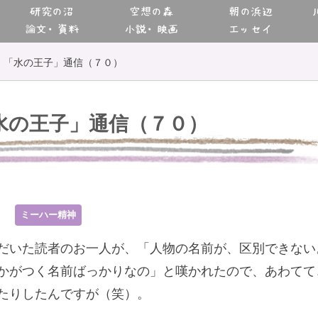
研究の沼
空想の森
朝の浜辺
論文・資料
小説・映画
エッセイ
「水の王子」通信（７０）
水の王子」通信（７０）
8
ミーハー精神
だいた読者のお一人が、「人物の名前が、区別できない
かがつく名前ばっかりなの」と嘆かれたので、あわてて
たりしたんですが（笑）。