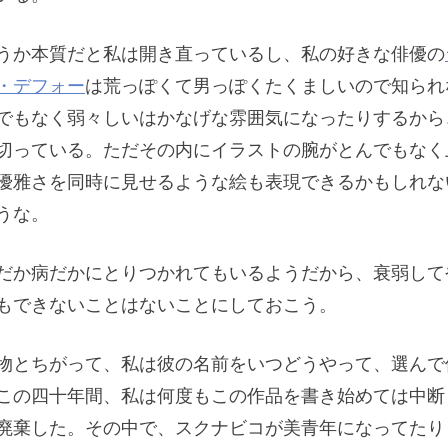
うか本質だと私は開き直っているし、私の好きな俳優の
・デフォー
は荒っぽくて男っぽくたくましいので知られ
でもなく弱々しいはかなげな雰囲気になったりするから
切っている。ただその内にイラストの腕がとんでもなく
優雅さを同時に見せるような絵も表現できるかもしれな
うな。
だか病だかにとりつかれてもいるようだから、衰弱して
もできないことはないことにしておこう。
物とちがって、私は彼の名前をいつどうやって、選んで
この四十年間、私は何度もこの作品を書き始めては中断
廃棄した。その中で、スクナビコが美青年になってたり