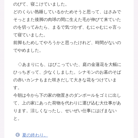
のびて、寝こけていました。
どのくらい熟睡しているかためそうと思って、はさみで
そっとまた後脚の肉球の間に生えた毛が伸びて来ていた
のを切ってみたら、まるで気づかず、むにゃむにゃ言っ
て寝ていました。
前脚もためしてやろうかと思ったけれど、時間がないの
でやめました。
◇あまりにも、はびこっていた、庭の金蓮花を大幅に
ひっちぎって、少なくしました。シナモンのお墓のそば
の赤いカンナもまた咲きだして大きな花をつけていま
す。
今朝は今から下の家の物置きのダンボールをゴミに出し
て、上の家にあった荷物を代わりに運び込む大仕事があ
ります。涼しくなったし、せいぜい仕事にはげまない
と。
夏の終わり。