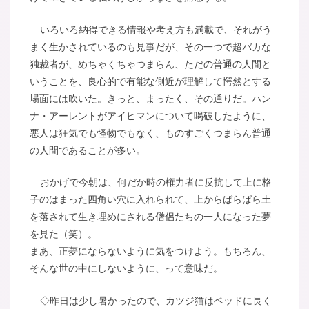
いろいろ納得できる情報や考え方も満載で、それがう
まく生かされているのも見事だが、その一つで超バカな
独裁者が、めちゃくちゃつまらん、ただの普通の人間と
いうことを、良心的で有能な側近が理解して愕然とする
場面には吹いた。きっと、まったく、その通りだ。ハン
ナ・アーレントがアイヒマンについて喝破したように、
悪人は狂気でも怪物でもなく、ものすごくつまらん普通
の人間であることが多い。
おかげで今朝は、何だか時の権力者に反抗して上に格
子のはまった四角い穴に入れられて、上からばらばら土
を落されて生き埋めにされる僧侶たちの一人になった夢
を見た（笑）。
まあ、正夢にならないように気をつけよう。もちろん、
そんな世の中にしないように、って意味だ。
◇昨日は少し暑かったので、カツジ猫はベッドに長く