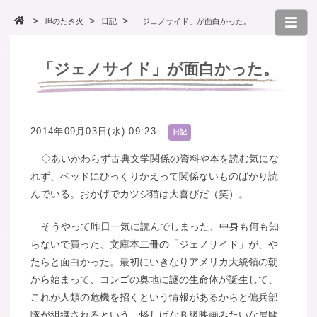
岬のたき火
日記
「ジェノサイド」が面白かった。
「ジェノサイド」が面白かった。
2014年09月03日(水) 09:23
日記
◇あいかわらず古典文学関係の資料や本を読む気にな
れず、ベッドにひっくりかえって関係ないものばかり読
んでいる。おかげでカツジ猫は大喜びだ（笑）。
そうやって昨日一気に読んでしまった、中身も何も知
らないで買った、文庫本二冊の「ジェノサイド」が、や
たらと面白かった。最初にいきなりアメリカ大統領の朝
から始まって、コンゴの奥地に謎の生命体が誕生して、
これが人類の危機を招くという情報があるからと傭兵部
隊が組織されるという、怪しげなＢ級映画みたいな展開