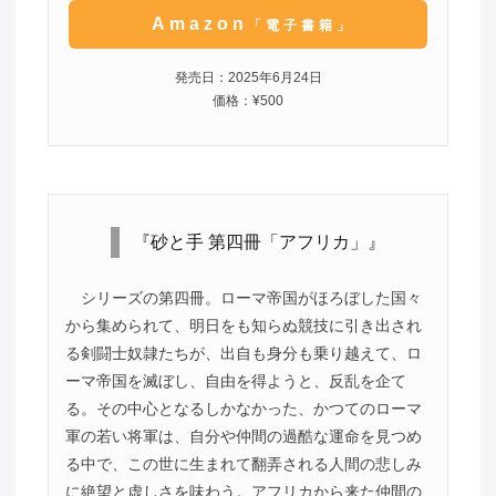
Amazon
「電子書籍」
発売日：2025年6月24日
価格：¥500
『砂と手 第四冊「アフリカ」』
シリーズの第四冊。ローマ帝国がほろぼした国々
から集められて、明日をも知らぬ競技に引き出され
る剣闘士奴隷たちが、出自も身分も乗り越えて、ロ
ーマ帝国を滅ぼし、自由を得ようと、反乱を企て
る。その中心となるしかなかった、かつてのローマ
軍の若い将軍は、自分や仲間の過酷な運命を見つめ
る中で、この世に生まれて翻弄される人間の悲しみ
に絶望と虚しさを味わう。アフリカから来た仲間の