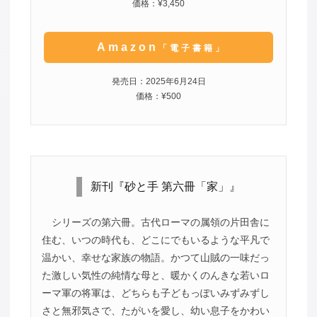
価格：¥3,450
Amazon
「電子書籍」
発売日：2025年6月24日
価格：¥500
新刊『砂と手 第六冊「家」』
シリーズの第六冊。古代ローマの属領の片田舎に
住む、いつの時代も、どこにでもいるような平凡で
温かい、幸せな家族の物語。かつて山賊の一味だっ
た激しい気性の純情な母と、暖かくのんきな若いロ
ーマ軍の将軍は、どちらも子どもっぽいみずみずし
さと無邪気さで、たがいを愛し、幼い息子をかわい