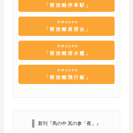
「断捨離停車駅」
Amazon
「断捨離展望台」
Amazon
「断捨離潜水艦」
Amazon
「断捨離飛行艇」
新刊『馬の中 其の参「夜」』