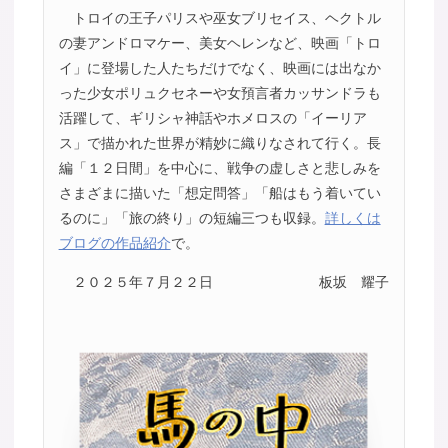
トロイの王子パリスや巫女ブリセイス、ヘクトル
の妻アンドロマケー、美女ヘレンなど、映画「トロ
イ」に登場した人たちだけでなく、映画には出なか
った少女ポリュクセネーや女預言者カッサンドラも
活躍して、ギリシャ神話やホメロスの「イーリア
ス」で描かれた世界が精妙に織りなされて行く。長
編「１２日間」を中心に、戦争の虚しさと悲しみを
さまざまに描いた「想定問答」「船はもう着いてい
るのに」「旅の終り」の短編三つも収録。
詳しくは
ブログの作品紹介
で。
２０２５年７月２２日
板坂 耀子