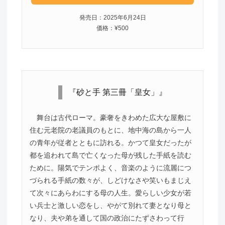
発売日：2025年6月24日
価格：¥500
『砂と手 第三冊「皇女」』
舞台は古代ローマ。豪奢をきわめた広大な屋敷に
住む元老院の老議員のもとに、地中海の島から一人
の青年が従者とともに訪れる。かつて皇女だったが
都を追われて島で亡くなった母が残した手紙を読む
ために。陽気でテンポよく、音楽のように流麗につ
づられる手紙の数々が、しどけなさや笑いもまじえ
て次々にあらわにする母の人生。愛らしい少女が若
い兵士と激しい恋をし、やがて別れて妻となり母と
なり、夫や弟を通して国の政治にたずさわって行