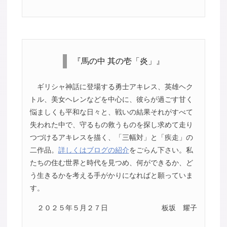
『馬の中 其の壱「炎」』
ギリシャ神話に登場する勇士アキレス、英雄ヘク
トル、美女ヘレンなどを中心に、彼らが過ごす甘く
悩ましくも平和な日々と、戦いの結果それがすべて
失われた中で、守るもの救うものを探し求めて走り
つづけるアキレスを描く、「三幅対」と「疾走」の
二作品。
詳しくはブログの紹介
をごらん下さい。私
たちの住む世界と時代を見つめ、何ができるか、ど
う生きるかを考える手がかりになればと願っていま
す。
２０２５年５月２７日
板坂 耀子