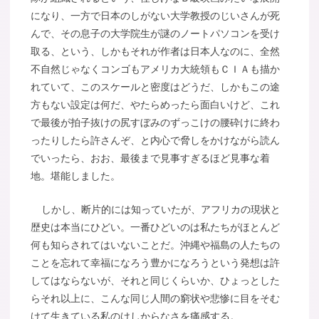
になり、一方で日本のしがない大学教授のじいさんが死
んで、その息子の大学院生が謎のノートパソコンを受け
取る、という、しかもそれが作者は日本人なのに、全然
不自然じゃなくコンゴもアメリカ大統領もＣＩＡも描か
れていて、このスケールと密度はどうだ、しかもこの途
方もない設定は何だ、やたらめったら面白いけど、これ
で最後が拍子抜けの尻すぼみのずっこけの腰砕けに終わ
ったりしたら許さんぞ、と内心で脅しをかけながら読ん
でいったら、おお、最後まで見事すぎるほど見事な着
地。堪能しました。
しかし、断片的には知っていたが、アフリカの現状と
歴史は本当にひどい。一番ひどいのは私たちがほとんど
何も知らされてはいないことだ。沖縄や福島の人たちの
ことを忘れて幸福になろう豊かになろうという発想は許
してはならないが、それと同じくらいか、ひょっとした
らそれ以上に、こんな同じ人間の窮状や悲惨に目をそむ
けて生きている私のけしからなさを痛感する。