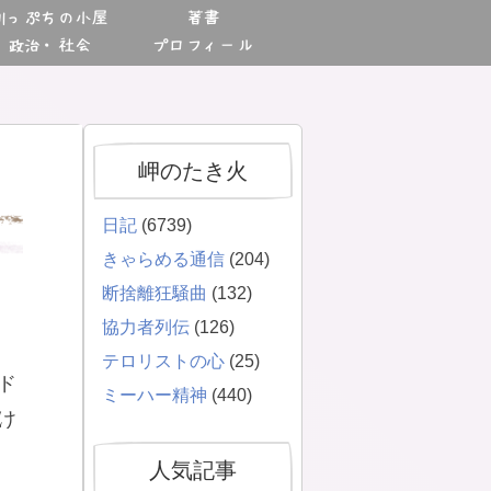
川っぷちの小屋
著書
政治・社会
プロフィール
岬のたき火
日記
(6739)
きゃらめる通信
(204)
断捨離狂騒曲
(132)
協力者列伝
(126)
テロリストの心
(25)
ド
ミーハー精神
(440)
け
人気記事