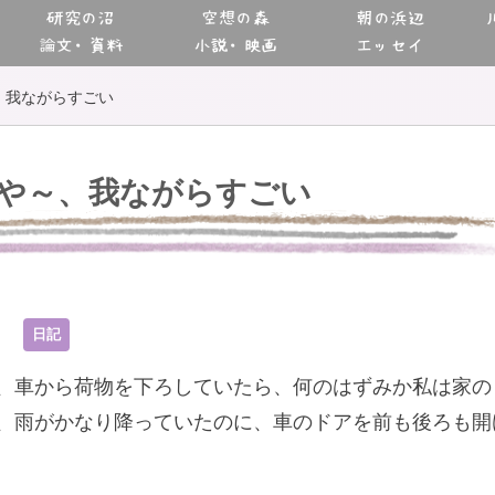
研究の沼
空想の森
朝の浜辺
論文・資料
小説・映画
エッセイ
、我ながらすごい
や～、我ながらすごい
3
日記
、車から荷物を下ろしていたら、何のはずみか私は家の
、雨がかなり降っていたのに、車のドアを前も後ろも開