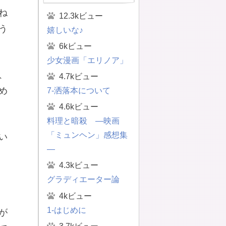
ね
12.3kビュー
う
嬉しいな♪
6kビュー
少女漫画「エリノア」
、
4.7kビュー
め
7-洒落本について
4.6kビュー
料理と暗殺 ―映画
「ミュンヘン」感想集
い
―
4.3kビュー
グラディエーター論
4kビュー
1-はじめに
が