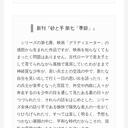
新刊『砂と手 第七「季節」』
シリーズの第七冊。映画「グラディエーター」の
感想から生まれた作品ですが、映画を知らなくても
まったく問題はありません。古代ローマで皇太子と
して育てられながら孤独で退屈していたわがままで
神経質な少年が、若い兵士との交流の中で、新たな
自分を見い出して行く一日の思い出を語ったり、そ
の兵士が皇帝となった宮廷で、外交や内政に人々が
奔走するのを少年の目を通して見たある夏の日々が
つづられたり、それらの話をはじめとした、シリー
ズ全体の語り手である愉快で陽気な老人の一生がく
りひろげられたり、すべては楽しく明るく、予想も
つかない展開の中に、平和な時代だからこその、混