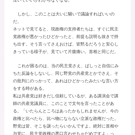
しかし、このことは大いに騒いで議論すればいいの
だ。
ネットで見てると、現政権の支持者たちは、すぐに民主
党政権が悪かったひどかったと、前提も説明も抜きで持
ち出す。そう言ってさえおけば、皆黙るだろうと安心し
きっている様子が、見ていて片腹痛い。首相と同じだ。
これが困るのは、当の民主党さえ、ばしっと自信にみ
ちた反論をしないし、同じ野党の共産党とかでさえ、そ
の批判にのっかって、あれはひどかったみたいな言い方
をする時がある。
私は共産党は好きだし信頼しているが、ある講演会で講
師の共産党議員に、このことで文句を言ったことがあ
る。「いたらんところはあったかもしれませんが、今の
政権と比べたら、比べ物にならない立派な政権だった。
野党は皆、そこを譲ったらいかんですよ。絶対に首相や
与党に、民主党政権の悪口言わせちゃだめですよ」っ