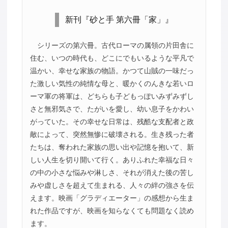
新刊『砂と手 第六冊「家」』
シリーズの第六冊。古代ローマの属領の片田舎に
住む、いつの時代も、どこにでもいるような平凡で
温かい、幸せな家族の物語。かつて山賊の一味だっ
た激しい気性の純情な母と、暖かくのんきな若いロ
ーマ軍の将軍は、どちらも子どもっぽいみずみずし
さと無邪気さで、たがいを愛し、幼い息子をかわい
がっていた。その幸せな日常は、残酷な支配者と政
敵によって、突然無惨に破壊される。生き残った者
たちは、奪われた家族の思い出や記憶を抱いて、新
しい人生を切り開いて行く。ありふれた幸福な日々
の中の小さな悩みや淋しさ、それが消えた後の苦し
みや虚しさを超えて生まれる、人々の絆の強さを伝
えます。映画「グラディエーター」の感想から生ま
れた作品ですが、映画を知らなくても問題なく読め
ます。