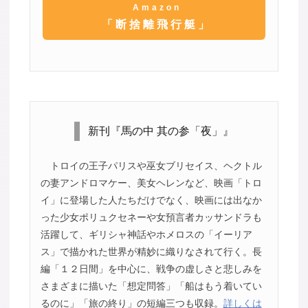
Amazon
「断捨離飛行艇」
新刊『馬の中 其の参「夜」』
トロイの王子パリスや巫女ブリセイス、ヘクトル
の妻アンドロマケー、美女ヘレンなど、映画「トロ
イ」に登場した人たちだけでなく、映画には出なか
った少女ポリュクセネーや女預言者カッサンドラも
活躍して、ギリシャ神話やホメロスの「イーリア
ス」で描かれた世界が精妙に織りなされて行く。長
編「１２日間」を中心に、戦争の虚しさと悲しみを
さまざまに描いた「想定問答」「船はもう着いてい
るのに」「旅の終り」の短編三つも収録。
詳しくは