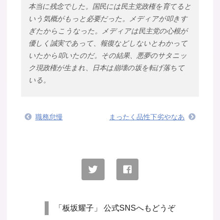
本当に残念でした。国民には民主党政権を育てると
いう気概がもっと必要だった。メディアが叩きす
ぎたからこうなった。メディアは民主党の心根が
優しく誠実であって、報復などしないとわかって
いたから叩いたのだ。その結果、悪夢のサタニッ
ク現政権が生まれ、日本は崩壊の坂を転げ落ちて
いる。
職務怠慢
まったく品性下劣やなあ
「板坂耀子」 公式SNSへもどうぞ