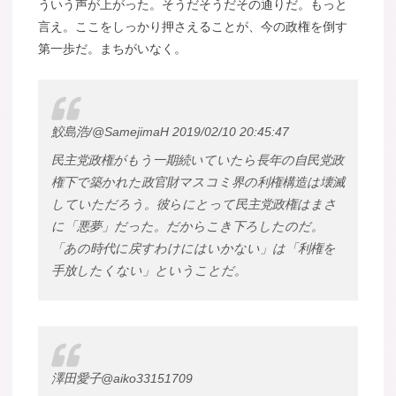
ういう声が上がった。そうだそうだその通りだ。もっと
言え。ここをしっかり押さえることが、今の政権を倒す
第一歩だ。まちがいなく。
鮫島浩/@SamejimaH 2019/02/10 20:45:47
民主党政権がもう一期続いていたら長年の自民党政
権下で築かれた政官財マスコミ界の利権構造は壊滅
していただろう。彼らにとって民主党政権はまさ
に「悪夢」だった。だからこき下ろしたのだ。
「あの時代に戻すわけにはいかない」は「利権を
手放したくない」ということだ。
澤田愛子@aiko33151709