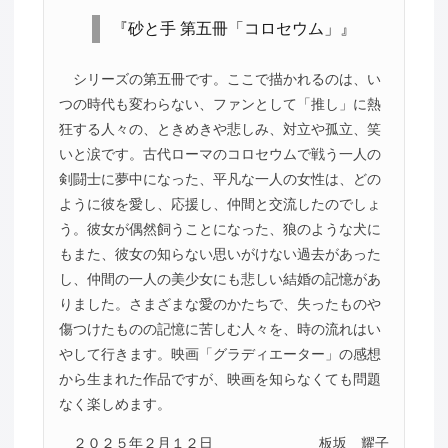
『砂と手 第五冊「コロセウム」』
シリーズの第五冊です。ここで描かれるのは、い
つの時代も変わらない、ファンとして「推し」に熱
狂する人々の、ときめきや悲しみ、対立や孤立、笑
いと涙です。古代ローマのコロセウムで戦う一人の
剣闘士に夢中になった、平凡な一人の女性は、どの
ように彼を愛し、応援し、仲間と交流したのでしょ
う。彼女が偶然飼うことになった、狼のような犬に
もまた、彼女の知らない思いがけない過去があった
し、仲間の一人の美少女にも悲しい結婚の記憶があ
りました。さまざまな愛のかたちで、失ったものや
傷つけたものの記憶に苦しむ人々を、時の流れはい
やして行きます。映画「グラディエーター」の感想
から生まれた作品ですが、映画を知らなくても問題
なく楽しめます。
２０２５年２月１２日
板坂 耀子