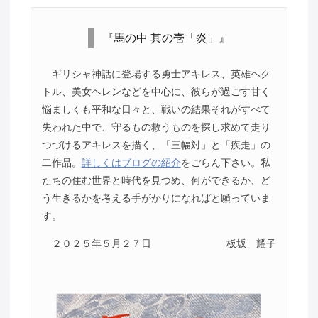
『馬の中 其の壱「炎」』
ギリシャ神話に登場する勇士アキレス、英雄ヘク
トル、美女ヘレンなどを中心に、彼らが過ごす甘く
悩ましくも平和な日々と、戦いの結果それがすべて
失われた中で、守るもの救うものを探し求めて走り
つづけるアキレスを描く、「三幅対」と「疾走」の
二作品。
詳しくはブログの紹介
をごらん下さい。私
たちの住む世界と時代を見つめ、何ができるか、ど
う生きるかを考える手がかりになればと願っていま
す。
２０２５年５月２７日
板坂 耀子