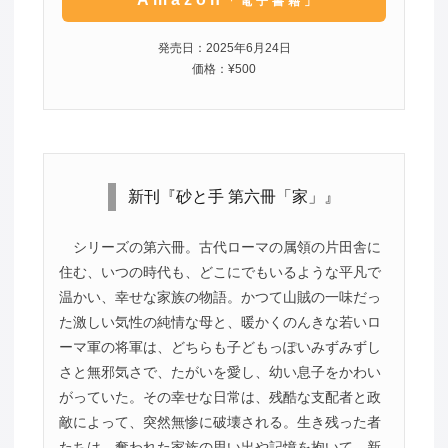
「電子書籍」
発売日：2025年6月24日
価格：¥500
新刊『砂と手 第六冊「家」』
シリーズの第六冊。古代ローマの属領の片田舎に
住む、いつの時代も、どこにでもいるような平凡で
温かい、幸せな家族の物語。かつて山賊の一味だっ
た激しい気性の純情な母と、暖かくのんきな若いロ
ーマ軍の将軍は、どちらも子どもっぽいみずみずし
さと無邪気さで、たがいを愛し、幼い息子をかわい
がっていた。その幸せな日常は、残酷な支配者と政
敵によって、突然無惨に破壊される。生き残った者
たちは、奪われた家族の思い出や記憶を抱いて、新