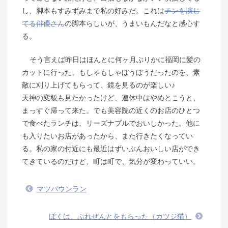
し、脚本もすみずみまで私の好みだ。これは
チンを演じ
てる俳優さん
の脚本らしいが、うまいもんだなと感心す
る。
そう言えば昨日はほんとに何ヶ月ぶりかに福岡に髪の
カットに行った。もしゃもしゃぼうぼうだったのを、素
敵に刈り上げてもらって、鏡を見るのが楽しい♪
天神の変貌も見たかったけど、連休中はやめとこうと、
まっすぐ帰って来た。でも美容院の近くのお店のひとつ
で食べたランチは、リーズナブルでおいしかった。他に
も入りたいお店があったから、また行きたくなってい
る。私の家の付近にも最近はずいぶんおいしい店ができ
てきているのだけど、町は町で、気分が変わっていい。
マツバウンラン
ぼくは、ぷれぜんとをもらった（カツジ猫）