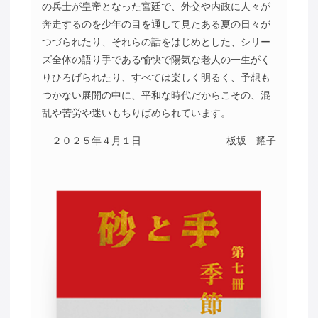
の兵士が皇帝となった宮廷で、外交や内政に人々が
奔走するのを少年の目を通して見たある夏の日々が
つづられたり、それらの話をはじめとした、シリー
ズ全体の語り手である愉快で陽気な老人の一生がく
りひろげられたり、すべては楽しく明るく、予想も
つかない展開の中に、平和な時代だからこその、混
乱や苦労や迷いもちりばめられています。
２０２５年４月１日
板坂 耀子