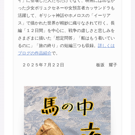
イ」に登場した人たちだけでなく、映画には出なか
った少女ポリュクセネーや女預言者カッサンドラも
活躍して、ギリシャ神話やホメロスの「イーリア
ス」で描かれた世界が精妙に織りなされて行く。長
編「１２日間」を中心に、戦争の虚しさと悲しみを
さまざまに描いた「想定問答」「船はもう着いてい
るのに」「旅の終り」の短編三つも収録。
詳しくは
ブログの作品紹介
で。
２０２５年７月２２日
板坂 耀子