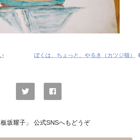
い
ぼくは、ちょっと、やるき（カツジ猫）
板坂耀子」 公式SNSへもどうぞ