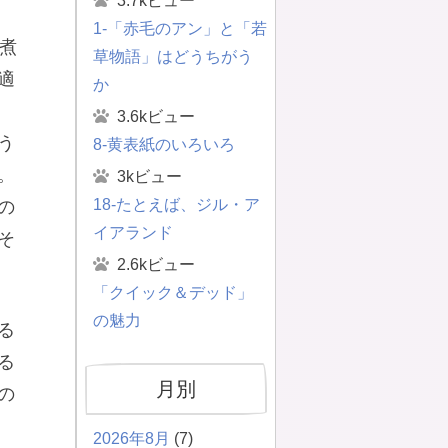
3.7kビュー
1-「赤毛のアン」と「若
煮
草物語」はどうちがう
適
か
3.6kビュー
う
8-黄表紙のいろいろ
。
3kビュー
18-たとえば、ジル・ア
の
イアランド
そ
2.6kビュー
「クイック＆デッド」
の魅力
る
る
月別
の
2026年8月
(7)