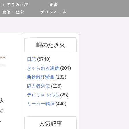
川っぷちの小屋
著書
政治・社会
プロフィール
岬のたき火
日記
(6740)
きゃらめる通信
(204)
断捨離狂騒曲
(132)
協力者列伝
(126)
テロリストの心
(25)
大
ミーハー精神
(440)
と
、
人気記事
、