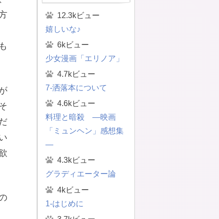
方
12.3kビュー
嬉しいな♪
6kビュー
も
少女漫画「エリノア」
4.7kビュー
7-洒落本について
が
4.6kビュー
そ
料理と暗殺 ―映画
だ
「ミュンヘン」感想集
い
―
欲
4.3kビュー
グラディエーター論
4kビュー
の
1-はじめに