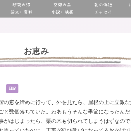
研究の沼
空想の森
朝の浜辺
論文・資料
小説・映画
エッセイ
お恵み
3
日記
階の窓を締めに行って、外を見たら、屋根の上に立派な
ごと数個落ちていた。わあもうそんな季節になったんだ
事がはじまったら、栗の木も切られてしまうはずなので
と思っていたのに、工事が延び延びになってるおかげで