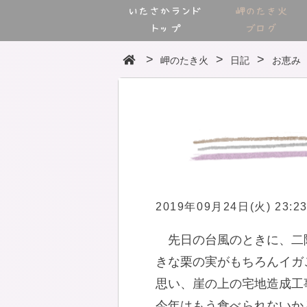
いたさかランド
岬のたき火
トップ
ブログ
岬のたき火
日記
お恵み
2019年09月24日(火) 23:2
先日の台風のときに、二
きな栗の実がもちろんイガ
思い、崖の上の宅地造成工
今年はもう食べられないか