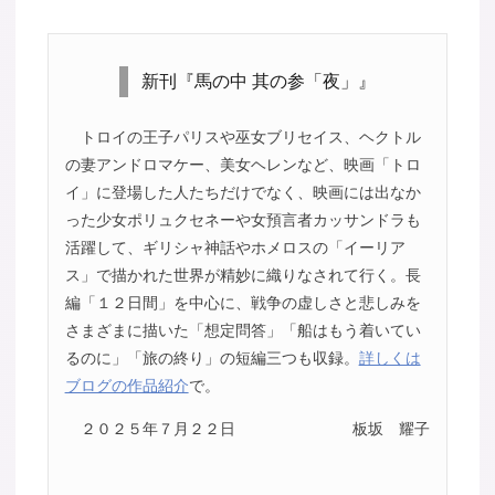
新刊『馬の中 其の参「夜」』
トロイの王子パリスや巫女ブリセイス、ヘクトル
の妻アンドロマケー、美女ヘレンなど、映画「トロ
イ」に登場した人たちだけでなく、映画には出なか
った少女ポリュクセネーや女預言者カッサンドラも
活躍して、ギリシャ神話やホメロスの「イーリア
ス」で描かれた世界が精妙に織りなされて行く。長
編「１２日間」を中心に、戦争の虚しさと悲しみを
さまざまに描いた「想定問答」「船はもう着いてい
るのに」「旅の終り」の短編三つも収録。
詳しくは
ブログの作品紹介
で。
２０２５年７月２２日
板坂 耀子