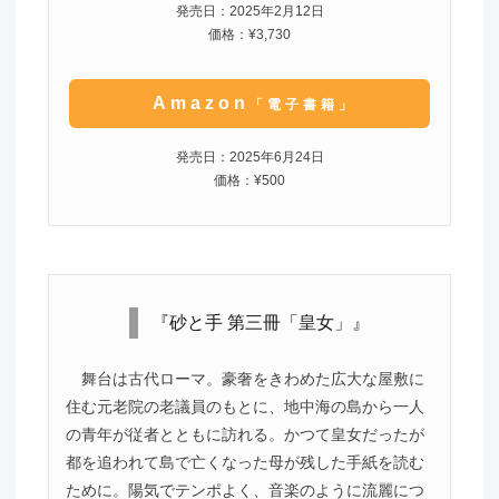
発売日：2025年2月12日
価格：¥3,730
Amazon
「電子書籍」
発売日：2025年6月24日
価格：¥500
『砂と手 第三冊「皇女」』
舞台は古代ローマ。豪奢をきわめた広大な屋敷に
住む元老院の老議員のもとに、地中海の島から一人
の青年が従者とともに訪れる。かつて皇女だったが
都を追われて島で亡くなった母が残した手紙を読む
ために。陽気でテンポよく、音楽のように流麗につ