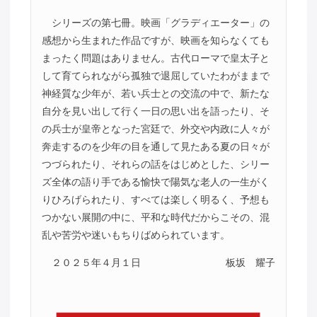
シリーズの第七冊。映画「グラディエーター」の
感想から生まれた作品ですが、映画を知らなくても
まったく問題はありません。古代ローマで皇太子と
して育てられながら孤独で退屈していたわがままで
神経質な少年が、若い兵士との交流の中で、新たな
自分を見い出して行く一日の思い出を語ったり、そ
の兵士が皇帝となった宮廷で、外交や内政に人々が
奔走するのを少年の目を通して見たある夏の日々が
つづられたり、それらの話をはじめとした、シリー
ズ全体の語り手である愉快で陽気な老人の一生がく
りひろげられたり、すべては楽しく明るく、予想も
つかない展開の中に、平和な時代だからこその、混
乱や苦労や迷いもちりばめられています。
２０２５年４月１日
板坂 耀子