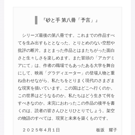
『砂と手 第八冊「予言」』
シリーズ最後の第八冊です。これまでの作品すべ
てを生み出すもととなった、とりとめのない空想や
批評の断片。まとまった作品とはまたちがった面白
さと生々しさを楽しめます。また冒頭の「アカデミ
アにて」は、作者の職場でもあったある大学を舞台
にして、映画「グラディエーター」の登場人物と重
ね合わせながら、私たちをとりまく現代のさまざま
な現実を描いています。この国はどこへ行くのか。
この世界はどうなるのか。私たちはどう生きて何を
すべきなのか。未完におわったこの作品の後半を書
くのは、読者の皆さんひとりひとりでしょう。架空
の物語のすべては、現実と未来を築くものです。
２０２５年４月１日
板坂 耀子