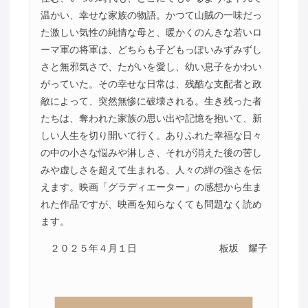
温かい、幸せな家族の物語。かつて山賊の一味だっ
た激しい気性の純情な母と、暖かくのんきな若いロ
ーマ軍の将軍は、どちらも子どもっぽいみずみずし
さと無邪気さで、たがいを愛し、幼い息子をかわい
がっていた。その幸せな日常は、残酷な支配者と政
敵によって、突然無惨に破壊される。生き残った者
たちは、奪われた家族の思い出や記憶を抱いて、新
しい人生を切り開いて行く。ありふれた幸福な日々
の中の小さな悩みや淋しさ、それが消えた後の苦し
みや虚しさを超えて生まれる、人々の絆の強さを伝
えます。映画「グラディエーター」の感想から生ま
れた作品ですが、映画を知らなくても問題なく読め
ます。
２０２５年４月１日
板坂 耀子