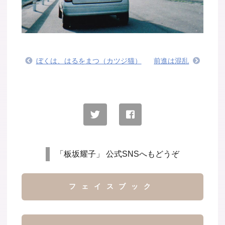
ぼくは、はるをまつ（カツジ猫）
前進は混乱
「板坂耀子」 公式SNSへもどうぞ
フェイスブック