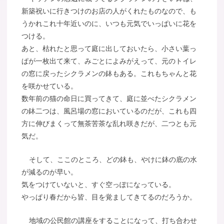
新築祝いに行きつけのお店の人がくれたものなので、も
うかれこれ十年近いのに、いつも元気でいっぱいに花を
つける。
あと、枯れたと思って庭に出しておいたら、小さい葉っ
ぱが一枚出て来て、みごとによみがえって、元のトイレ
の窓に戻ったシクラメンの鉢もある。これもちゃんと花
を咲かせている。
数年前の猫の命日に買ってきて、庭に並べたシクラメン
の鉢二つは、風呂場の窓においているのだが、これも四
方に伸びまくって無茶苦茶な乱れ咲きだが、二つとも元
気だ。
そして、ここのところ、どの鉢も、やけに鉢の底の水
が減るのが早い。
気をつけていないと、すぐ空っぽになっている。
やっぱり春だから皆、目を覚ましてきてるのだろうか。
地域の公民館の講座をすることになって、打ち合わせ