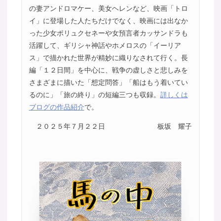
の妻アンドロマケー、美女ヘレンなど、映画「トロ
イ」に登場した人たちだけでなく、映画には出なか
った少女ポリュクセネーや女預言者カッサンドラも
活躍して、ギリシャ神話やホメロスの「イーリア
ス」で描かれた世界が精妙に織りなされて行く。長
編「１２日間」を中心に、戦争の虚しさと悲しみを
さまざまに描いた「想定問答」「船はもう着いてい
るのに」「旅の終り」の短編三つも収録。
詳しくは
ブログの作品紹介
で。
２０２５年７月２２日
板坂 耀子