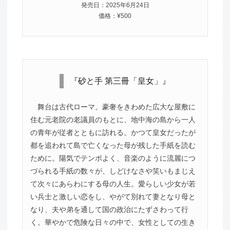
発売日：2025年6月24日
価格：¥500
『砂と手 第三冊「皇女」』
舞台は古代ローマ。豪奢をきわめた広大な屋敷に
住む元老院の老議員のもとに、地中海の島から一人
の青年が従者とともに訪れる。かつて皇女だったが
都を追われて島で亡くなった母が残した手紙を読む
ために。陽気でテンポよく、音楽のように流麗につ
づられる手紙の数々が、しどけなさや笑いもまじえ
て次々にあらわにする母の人生。愛らしい少女が若
い兵士と激しい恋をし、やがて別れて妻となり母と
なり、夫や弟を通して国の政治にたずさわって行
く。華やかで危険な日々の中で、女性としての生き