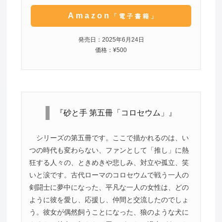
Amazon
「電子書籍」
発売日：2025年6月24日
価格：¥500
『砂と手 第五冊「コロセウム」』
シリーズの第五冊です。ここで描かれるのは、い
つの時代も変わらない、ファンとして「推し」に熱
狂する人々の、ときめきや悲しみ、対立や孤立、笑
いと涙です。古代ローマのコロセウムで戦う一人の
剣闘士に夢中になった、平凡な一人の女性は、どの
ように彼を愛し、応援し、仲間と交流したのでしょ
う。彼女が偶然飼うことになった、狼のような犬に