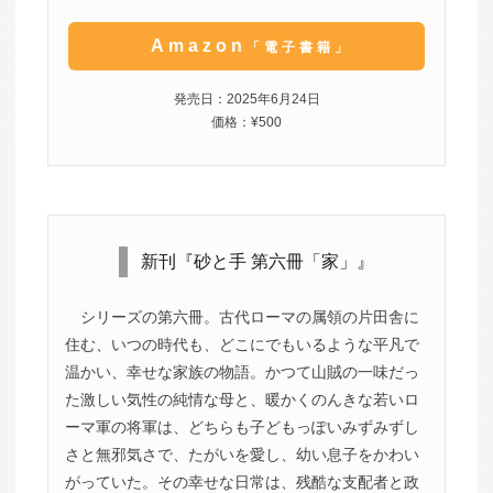
Amazon
「電子書籍」
発売日：2025年6月24日
価格：¥500
新刊『砂と手 第六冊「家」』
シリーズの第六冊。古代ローマの属領の片田舎に
住む、いつの時代も、どこにでもいるような平凡で
温かい、幸せな家族の物語。かつて山賊の一味だっ
た激しい気性の純情な母と、暖かくのんきな若いロ
ーマ軍の将軍は、どちらも子どもっぽいみずみずし
さと無邪気さで、たがいを愛し、幼い息子をかわい
がっていた。その幸せな日常は、残酷な支配者と政