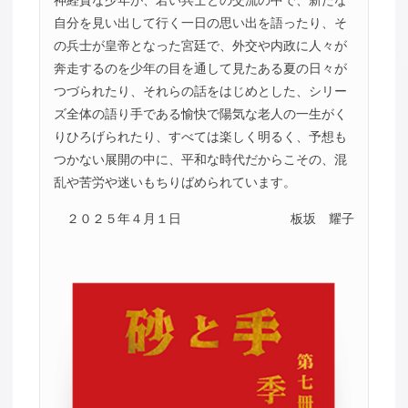
神経質な少年が、若い兵士との交流の中で、新たな
自分を見い出して行く一日の思い出を語ったり、そ
の兵士が皇帝となった宮廷で、外交や内政に人々が
奔走するのを少年の目を通して見たある夏の日々が
つづられたり、それらの話をはじめとした、シリー
ズ全体の語り手である愉快で陽気な老人の一生がく
りひろげられたり、すべては楽しく明るく、予想も
つかない展開の中に、平和な時代だからこその、混
乱や苦労や迷いもちりばめられています。
２０２５年４月１日
板坂 耀子