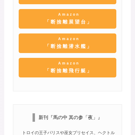
Amazon
「断捨離展望台」
Amazon
「断捨離潜水艦」
Amazon
「断捨離飛行艇」
新刊『馬の中 其の参「夜」』
トロイの王子パリスや巫女ブリセイス、ヘクトル