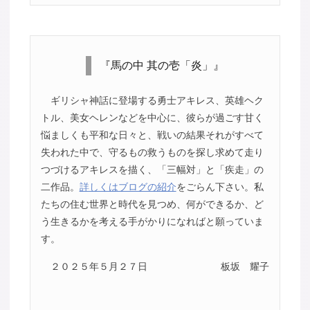
『馬の中 其の壱「炎」』
ギリシャ神話に登場する勇士アキレス、英雄ヘク
トル、美女ヘレンなどを中心に、彼らが過ごす甘く
悩ましくも平和な日々と、戦いの結果それがすべて
失われた中で、守るもの救うものを探し求めて走り
つづけるアキレスを描く、「三幅対」と「疾走」の
二作品。
詳しくはブログの紹介
をごらん下さい。私
たちの住む世界と時代を見つめ、何ができるか、ど
う生きるかを考える手がかりになればと願っていま
す。
２０２５年５月２７日
板坂 耀子