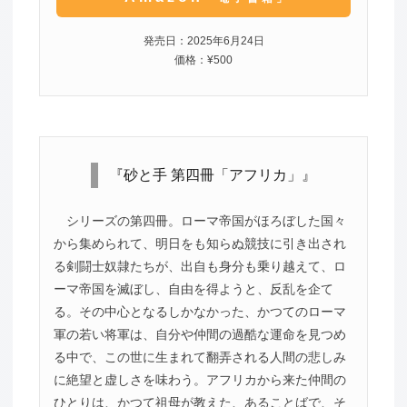
発売日：2025年6月24日
価格：¥500
『砂と手 第四冊「アフリカ」』
シリーズの第四冊。ローマ帝国がほろぼした国々
から集められて、明日をも知らぬ競技に引き出され
る剣闘士奴隷たちが、出自も身分も乗り越えて、ロ
ーマ帝国を滅ぼし、自由を得ようと、反乱を企て
る。その中心となるしかなかった、かつてのローマ
軍の若い将軍は、自分や仲間の過酷な運命を見つめ
る中で、この世に生まれて翻弄される人間の悲しみ
に絶望と虚しさを味わう。アフリカから来た仲間の
ひとりは、かつて祖母が教えた、あることばで、そ