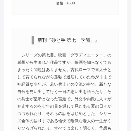
価格：¥500
新刊『砂と手 第七「季節」』
シリーズの第七冊。映画「グラディエーター」の
感想から生まれた作品ですが、映画を知らなくても
まったく問題はありません。古代ローマで皇太子と
して育てられながら孤独で退屈していたわがままで
神経質な少年が、若い兵士との交流の中で、新たな
自分を見い出して行く一日の思い出を語ったり、そ
の兵士が皇帝となった宮廷で、外交や内政に人々が
奔走するのを少年の目を通して見たある夏の日々が
つづられたり、それらの話をはじめとした、シリー
ズ全体の語り手である愉快で陽気な老人の一生がく
りひろげられたり、すべては楽しく明るく、予想も