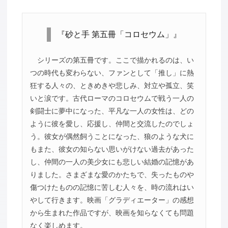
『砂と手 第五冊「コロセウム」』
シリーズの第五冊です。ここで描かれるのは、い
つの時代も変わらない、ファンとして「推し」に熱
狂する人々の、ときめきや悲しみ、対立や孤立、笑
いと涙です。古代ローマのコロセウムで戦う一人の
剣闘士に夢中になった、平凡な一人の女性は、どの
ように彼を愛し、応援し、仲間と交流したのでしょ
う。彼女が偶然飼うことになった、狼のような犬に
もまた、彼女の知らない思いがけない過去があった
し、仲間の一人の美少女にも悲しい結婚の記憶があ
りました。さまざまな愛のかたちで、失ったものや
傷つけたものの記憶に苦しむ人々を、時の流れはい
やして行きます。映画「グラディエーター」の感想
から生まれた作品ですが、映画を知らなくても問題
なく楽しめます。