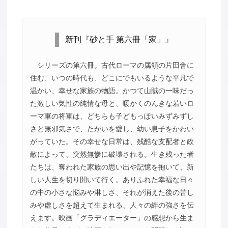
新刊『砂と手 第六冊「家」』
シリーズの第六冊。古代ローマの属領の片田舎に
住む、いつの時代も、どこにでもいるような平凡で
温かい、幸せな家族の物語。かつて山賊の一味だっ
た激しい気性の純情な母と、暖かくのんきな若いロ
ーマ軍の将軍は、どちらも子どもっぽいみずみずし
さと無邪気さで、たがいを愛し、幼い息子をかわい
がっていた。その幸せな日常は、残酷な支配者と政
敵によって、突然無惨に破壊される。生き残った者
たちは、奪われた家族の思い出や記憶を抱いて、新
しい人生を切り開いて行く。ありふれた幸福な日々
の中の小さな悩みや淋しさ、それが消えた後の苦し
みや虚しさを超えて生まれる、人々の絆の強さを伝
えます。映画「グラディエーター」の感想から生ま