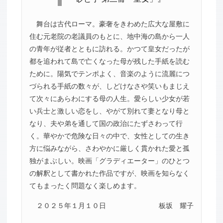
舞台は古代ローマ。豪奢をきわめた広大な屋敷に
住む元老院の老議員のもとに、地中海の島から一人
の青年が従者とともに訪れる。かつて皇女だったが
都を追われて島で亡くなった母が残した手紙を読む
ために。陽気でテンポよく、音楽のように流麗につ
づられる手紙の数々が、しどけなさや笑いもまじえ
て次々にあらわにする母の人生。愛らしい少女が若
い兵士と激しい恋をし、やがて別れて妻となり母と
なり、夫や弟を通して国の政治にたずさわって行
く。華やかで危険な日々の中で、女性としての生き
方に悩みながら、さわやかに厳しく貫かれた愛と孤
独がまぶしい。映画「グラディエーター」のひとつ
の解釈として書かれた作品ですが、映画を知らなく
てもまったく問題なく楽しめます。
２０２５年１月１０日
板坂 耀子