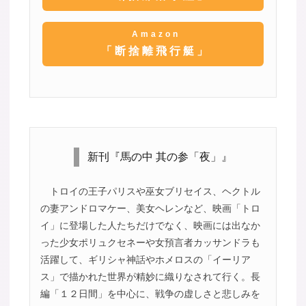
Amazon
「断捨離飛行艇」
新刊『馬の中 其の参「夜」』
トロイの王子パリスや巫女ブリセイス、ヘクトル
の妻アンドロマケー、美女ヘレンなど、映画「トロ
イ」に登場した人たちだけでなく、映画には出なか
った少女ポリュクセネーや女預言者カッサンドラも
活躍して、ギリシャ神話やホメロスの「イーリア
ス」で描かれた世界が精妙に織りなされて行く。長
編「１２日間」を中心に、戦争の虚しさと悲しみを