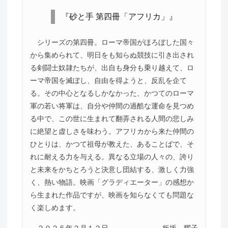
『砂と手 第四冊「アフリカ」』
シリーズの第四冊。ローマ帝国がほろぼした国々
から集められて、明日をも知らぬ競技に引き出され
る剣闘士奴隷たちが、出自も身分も乗り越えて、ロ
ーマ帝国を滅ぼし、自由を得ようと、反乱を企て
る。その中心となるしかなかった、かつてのローマ
軍の若い将軍は、自分や仲間の過酷な運命を見つめ
る中で、この世に生まれて翻弄される人間の悲しみ
に絶望と虚しさを味わう。アフリカから来た仲間の
ひとりは、かつて祖母が教えた、あることばで、そ
れに耐える力を与える。異なる立場の人々の、誇り
と未来をかちとろうと決意し団結する、激しく力強
く、熱い物語。映画「グラディエーター」の感想か
ら生まれた作品ですが、映画を知らなくても問題な
く楽しめます。
２０２５年２月１２日
板坂 耀子