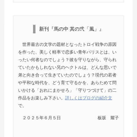
新刊『馬の中 其の弐「風」』
世界最古の文学の題材となったトロイ戦争の原因
を作った、美しく軽率で恋多い青年パリスとは、い
ったい何者なのでしょう？彼を守りながら、守られ
ていたかもしれない兄のヘクトルは、どんな思いで
弟と向き合って生きていたのでしょう？現代の若者
や平和な時代を、どう育て守るかを、あらためて問
いかける「おれにまかせろ」「守りつづけて」の二
作品をお楽しみ下さい。
詳しくはブログの紹介文
で。
２０２５年６月５日
板坂 耀子