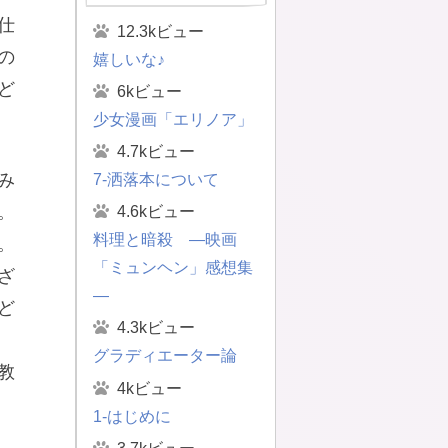
仕
12.3kビュー
の
嬉しいな♪
ど
6kビュー
少女漫画「エリノア」
4.7kビュー
み
7-洒落本について
。
4.6kビュー
料理と暗殺 ―映画
。
「ミュンヘン」感想集
ざ
―
ど
4.3kビュー
グラディエーター論
教
4kビュー
1-はじめに