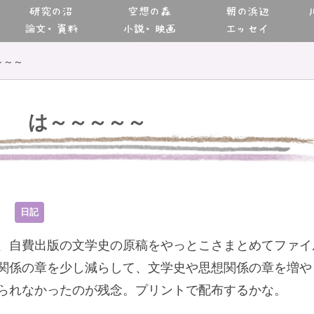
研究の沼
空想の森
朝の浜辺
論文・資料
小説・映画
エッセイ
～～～
は～～～～～
7
日記
、自費出版の文学史の原稿をやっとこさまとめてファイ
関係の章を少し減らして、文学史や思想関係の章を増や
られなかったのが残念。プリントで配布するかな。