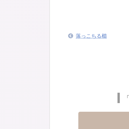
落っこちる櫛
「