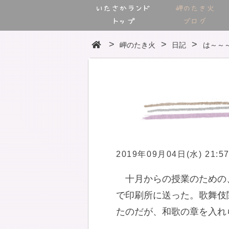
いたさかランド
岬のたき火
トップ
ブログ
岬のたき火
日記
は～～
2019年09月04日(水) 21:5
十月からの授業のための
で印刷所に送った。歌舞伎
たのだが、和歌の章を入れ