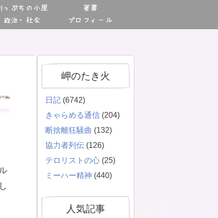
川っぷちの小屋
著書
政治・社会
プロフィール
岬のたき火
日記
(6742)
きゃらめる通信
(204)
断捨離狂騒曲
(132)
協力者列伝
(126)
テロリストの心
(25)
ル
ミーハー精神
(440)
し
人気記事