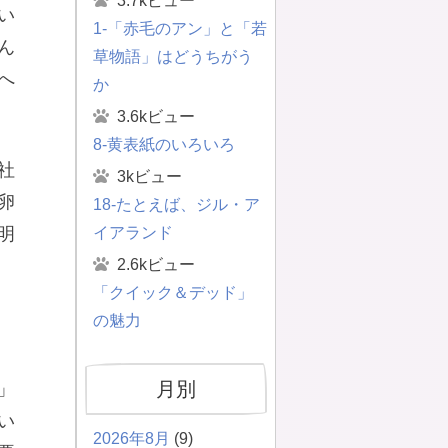
3.7kビュー
い
1-「赤毛のアン」と「若
ん
草物語」はどうちがう
へ
か
3.6kビュー
8-黄表紙のいろいろ
社
3kビュー
卵
18-たとえば、ジル・ア
イアランド
明
2.6kビュー
「クイック＆デッド」
の魅力
月別
」
い
2026年8月
(9)