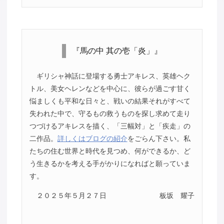
『馬の中 其の壱「炎」』
ギリシャ神話に登場する勇士アキレス、英雄ヘク
トル、美女ヘレンなどを中心に、彼らが過ごす甘く
悩ましくも平和な日々と、戦いの結果それがすべて
失われた中で、守るもの救うものを探し求めて走り
つづけるアキレスを描く、「三幅対」と「疾走」の
二作品。
詳しくはブログの紹介
をごらん下さい。私
たちの住む世界と時代を見つめ、何ができるか、ど
う生きるかを考える手がかりになればと願っていま
す。
２０２５年５月２７日
板坂 耀子