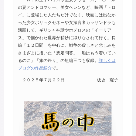
の妻アンドロマケー、美女ヘレンなど、映画「トロ
イ」に登場した人たちだけでなく、映画には出なか
った少女ポリュクセネーや女預言者カッサンドラも
活躍して、ギリシャ神話やホメロスの「イーリア
ス」で描かれた世界が精妙に織りなされて行く。長
編「１２日間」を中心に、戦争の虚しさと悲しみを
さまざまに描いた「想定問答」「船はもう着いてい
るのに」「旅の終り」の短編三つも収録。
詳しくは
ブログの作品紹介
で。
２０２５年７月２２日
板坂 耀子