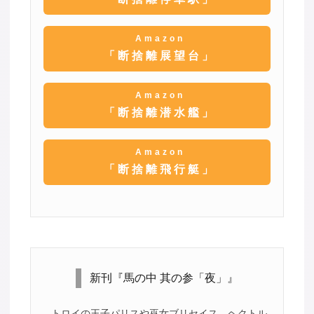
Amazon
「断捨離展望台」
Amazon
「断捨離潜水艦」
Amazon
「断捨離飛行艇」
新刊『馬の中 其の参「夜」』
トロイの王子パリスや巫女ブリセイス、ヘクトル