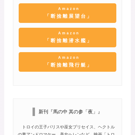
Amazon
「断捨離展望台」
Amazon
「断捨離潜水艦」
Amazon
「断捨離飛行艇」
新刊『馬の中 其の参「夜」』
トロイの王子パリスや巫女ブリセイス、ヘクトル
の妻アンドロマケー、美女ヘレンなど、映画「トロ