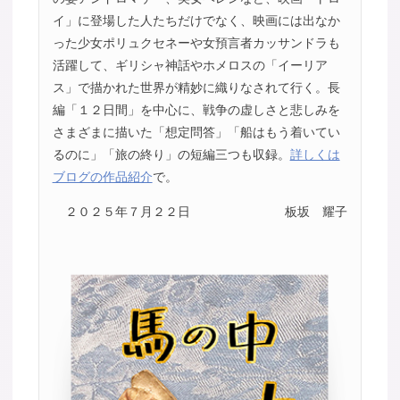
イ」に登場した人たちだけでなく、映画には出なか
った少女ポリュクセネーや女預言者カッサンドラも
活躍して、ギリシャ神話やホメロスの「イーリア
ス」で描かれた世界が精妙に織りなされて行く。長
編「１２日間」を中心に、戦争の虚しさと悲しみを
さまざまに描いた「想定問答」「船はもう着いてい
るのに」「旅の終り」の短編三つも収録。
詳しくは
ブログの作品紹介
で。
２０２５年７月２２日
板坂 耀子