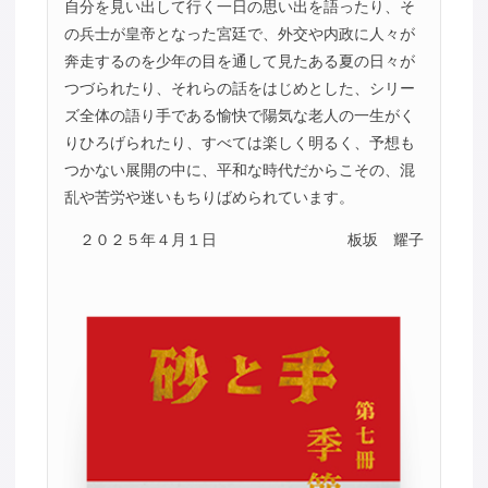
自分を見い出して行く一日の思い出を語ったり、そ
の兵士が皇帝となった宮廷で、外交や内政に人々が
奔走するのを少年の目を通して見たある夏の日々が
つづられたり、それらの話をはじめとした、シリー
ズ全体の語り手である愉快で陽気な老人の一生がく
りひろげられたり、すべては楽しく明るく、予想も
つかない展開の中に、平和な時代だからこその、混
乱や苦労や迷いもちりばめられています。
２０２５年４月１日
板坂 耀子