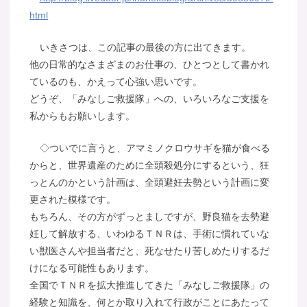
html
いきさつは、この記事の最後の方に出てきます。
他の日常的なさまざまのお仕事の、ひとつとして書かれ
ているのも、かえって心強い思いです。
どうぞ、「みなしご救援隊」への、いろいろなご支援を
私からもお願いします。
◇ついでに言うと、アマミノクロウサギを猫が食べる
からと、世界遺産のために全頭殺処分にするという、狂
っとんのかという計画は、全頭避妊去勢という計画に変
更された模様です。
もちろん、その方がずっとましですが、野良猫を去勢避
妊して解放する、いわゆるＴＮＲは、手術に慣れていな
い獣医さんや担当者だと、死なせたり苦しめたりするだ
けになる可能性もあります。
全国でＴＮＲを拡大推進してきた「みなしご救援隊」の
経験と知識を、何とか取り入れて行政がことにあたって