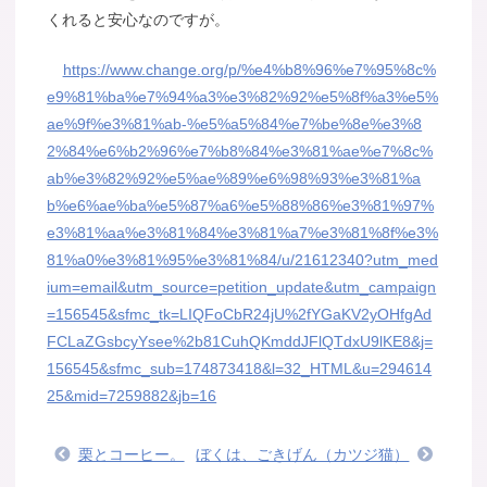
くれると安心なのですが。
https://www.change.org/p/%e4%b8%96%e7%95%8c%
e9%81%ba%e7%94%a3%e3%82%92%e5%8f%a3%e5%
ae%9f%e3%81%ab-%e5%a5%84%e7%be%8e%e3%8
2%84%e6%b2%96%e7%b8%84%e3%81%ae%e7%8c%
ab%e3%82%92%e5%ae%89%e6%98%93%e3%81%a
b%e6%ae%ba%e5%87%a6%e5%88%86%e3%81%97%
e3%81%aa%e3%81%84%e3%81%a7%e3%81%8f%e3%
81%a0%e3%81%95%e3%81%84/u/21612340?utm_med
ium=email&utm_source=petition_update&utm_campaign
=156545&sfmc_tk=LIQFoCbR24jU%2fYGaKV2yOHfgAd
FCLaZGsbcyYsee%2b81CuhQKmddJFlQTdxU9lKE8&j=
156545&sfmc_sub=174873418&l=32_HTML&u=294614
25&mid=7259882&jb=16
栗とコーヒー。
ぼくは、ごきげん（カツジ猫）