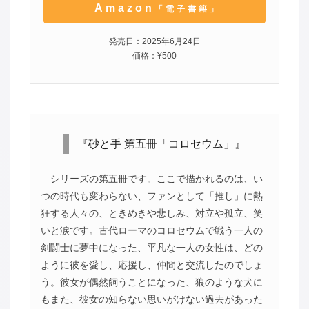
Amazon
「電子書籍」
発売日：2025年6月24日
価格：¥500
『砂と手 第五冊「コロセウム」』
シリーズの第五冊です。ここで描かれるのは、い
つの時代も変わらない、ファンとして「推し」に熱
狂する人々の、ときめきや悲しみ、対立や孤立、笑
いと涙です。古代ローマのコロセウムで戦う一人の
剣闘士に夢中になった、平凡な一人の女性は、どの
ように彼を愛し、応援し、仲間と交流したのでしょ
う。彼女が偶然飼うことになった、狼のような犬に
もまた、彼女の知らない思いがけない過去があった