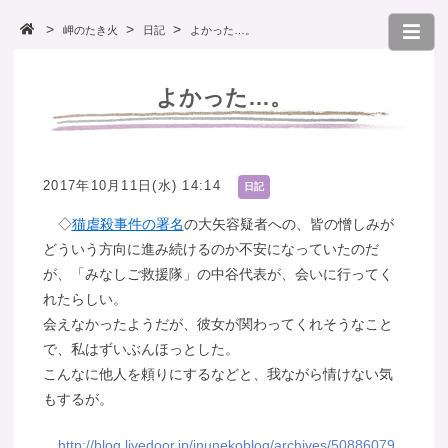
岬のたき火
日記
よかった…。
よかった…。
2017年10月11日(水) 14:14
日記
◇
猫虐殺事件の署名
の大矢容疑者への、皆の憎しみが
どういう方向に進み続けるのか不安になっていたのだ
が、「みなしご救援隊」の中谷代表が、会いに行ってく
れたらしい。
会えなかったようだが、彼女が関わってくれそうなこと
で、私はずいぶんほっとした。
こんなに他人を頼りにするなどと、我ながら情けない気
もするが。
http://blog.livedoor.jp/inunekoblog/archives/50886079.