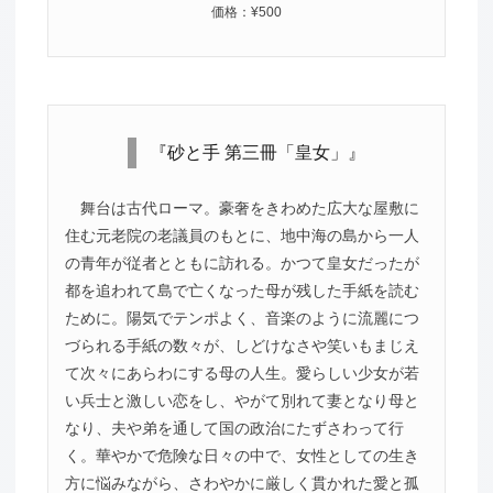
価格：¥500
『砂と手 第三冊「皇女」』
舞台は古代ローマ。豪奢をきわめた広大な屋敷に
住む元老院の老議員のもとに、地中海の島から一人
の青年が従者とともに訪れる。かつて皇女だったが
都を追われて島で亡くなった母が残した手紙を読む
ために。陽気でテンポよく、音楽のように流麗につ
づられる手紙の数々が、しどけなさや笑いもまじえ
て次々にあらわにする母の人生。愛らしい少女が若
い兵士と激しい恋をし、やがて別れて妻となり母と
なり、夫や弟を通して国の政治にたずさわって行
く。華やかで危険な日々の中で、女性としての生き
方に悩みながら、さわやかに厳しく貫かれた愛と孤