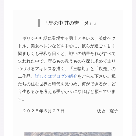
『馬の中 其の壱「炎」』
ギリシャ神話に登場する勇士アキレス、英雄ヘク
トル、美女ヘレンなどを中心に、彼らが過ごす甘く
悩ましくも平和な日々と、戦いの結果それがすべて
失われた中で、守るもの救うものを探し求めて走り
つづけるアキレスを描く、「三幅対」と「疾走」の
二作品。
詳しくはブログの紹介
をごらん下さい。私
たちの住む世界と時代を見つめ、何ができるか、ど
う生きるかを考える手がかりになればと願っていま
す。
２０２５年５月２７日
板坂 耀子