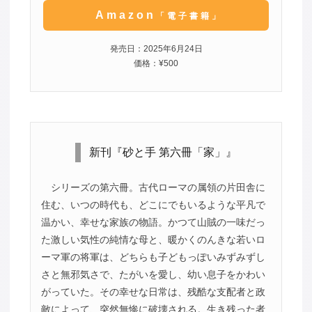
Amazon
「電子書籍」
発売日：2025年6月24日
価格：¥500
新刊『砂と手 第六冊「家」』
シリーズの第六冊。古代ローマの属領の片田舎に
住む、いつの時代も、どこにでもいるような平凡で
温かい、幸せな家族の物語。かつて山賊の一味だっ
た激しい気性の純情な母と、暖かくのんきな若いロ
ーマ軍の将軍は、どちらも子どもっぽいみずみずし
さと無邪気さで、たがいを愛し、幼い息子をかわい
がっていた。その幸せな日常は、残酷な支配者と政
敵によって、突然無惨に破壊される。生き残った者