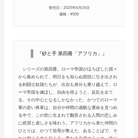
発売日：2025年6月24日
価格：¥500
『砂と手 第四冊「アフリカ」』
シリーズの第四冊。ローマ帝国がほろぼした国々
から集められて、明日をも知らぬ競技に引き出され
る剣闘士奴隷たちが、出自も身分も乗り越えて、ロ
ーマ帝国を滅ぼし、自由を得ようと、反乱を企て
る。その中心となるしかなかった、かつてのローマ
軍の若い将軍は、自分や仲間の過酷な運命を見つめ
る中で、この世に生まれて翻弄される人間の悲しみ
に絶望と虚しさを味わう。アフリカから来た仲間の
ひとりは、かつて祖母が教えた、あることばで、そ