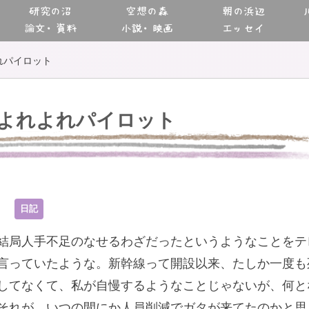
研究の沼
空想の森
朝の浜辺
論文・資料
小説・映画
エッセイ
れパイロット
よれよれパイロット
8
日記
結局人手不足のなせるわざだったというようなことをテ
言っていたような。新幹線って開設以来、たしか一度も
してなくて、私が自慢するようなことじゃないが、何と
それが、いつの間にか人員削減でガタが来てたのかと思