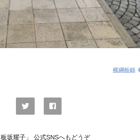
横綱栃錦
板坂耀子」 公式SNSへもどうぞ