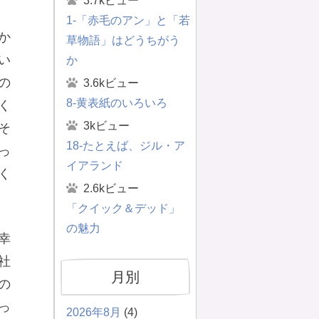
3.7kビュー
1-「赤毛のアン」と「若
か
草物語」はどうちがう
い
か
の
3.6kビュー
8-黄表紙のいろいろ
く
3kビュー
そ
18-たとえば、ジル・ア
っ
イアランド
く
2.6kビュー
「クイック＆デッド」
の魅力
幸
社
月別
の
っ
2026年8月
(4)