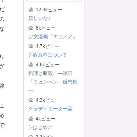
だ
12.3kビュー
嬉しいな♪
の
6kビュー
な
少女漫画「エリノア」
4.7kビュー
7-洒落本について
り
4.6kビュー
ざ
料理と暗殺 ―映画
「ミュンヘン」感想集
強
―
4.3kビュー
こ
グラディエーター論
応
4kビュー
で
1-はじめに