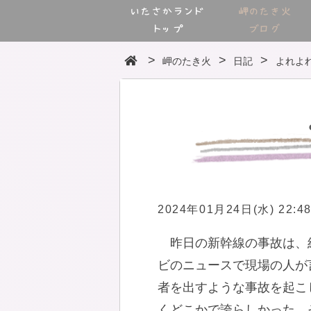
いたさかランド
岬のたき火
トップ
ブログ
岬のたき火
日記
よれよ
2024年01月24日(水) 22:4
昨日の新幹線の事故は、
ビのニュースで現場の人が
者を出すような事故を起こ
くどこかで誇らしかった。