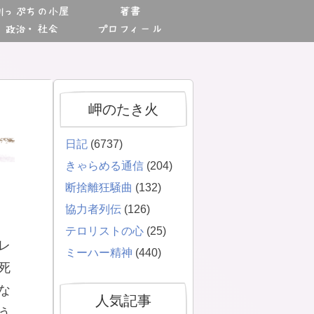
川っぷちの小屋
著書
政治・社会
プロフィール
岬のたき火
日記
(6737)
きゃらめる通信
(204)
断捨離狂騒曲
(132)
協力者列伝
(126)
テロリストの心
(25)
レ
ミーハー精神
(440)
死
な
人気記事
う