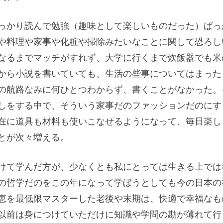
っかり読んで勉強（趣味として楽しいものだった）ばっ
や料理や家事や化粧や掃除みたいなことに関して恐ろし
なるまでマッチがすれず、大学に行くまで炊飯器でも米
から小説を書いていても、生活の些事についてはまった
の航路なみに何ひとつわからず、書くことがなかった。
しをする中で、そういう家事だのファッションだのにす
在に道具も材料も使いこなせるようになって、毎日楽し
とが次々増える。
けて学んだ方が、少なくとも私にとっては生きる上では
の哲学だのをこの年になって学ぼうとしても今の日本の
恵を最低限マスターした老後や末期は、快適で幸福なも
以前は身につけていただけに知識や学問の勘が薄れて行