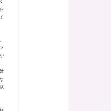
く
を
て
。
ツ
が
射
な
拭
蘇