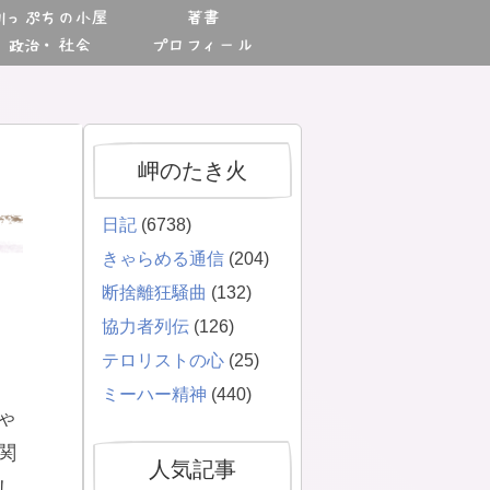
川っぷちの小屋
著書
政治・社会
プロフィール
岬のたき火
日記
(6738)
きゃらめる通信
(204)
断捨離狂騒曲
(132)
協力者列伝
(126)
テロリストの心
(25)
ミーハー精神
(440)
ゃ
関
人気記事
し