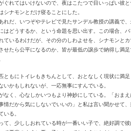
がぐれてはいけないので、夜はこたつで目いっぱい彼と
はシナモンとだけ寝ることにした。
あれだ、いつぞやテレビで見たサンデル教授の講義で、
にはどうするか、という命題を思い出す。この場合、バ
れているわけだが、その分のしわよせを、シナモンとカ
させたら公平になるのか、皆が最低の譲歩で納得し満足
。
匹ともにトイレもきちんとして、おとなしく現状に満足
ないかもしれないが、一応無事にすんでいる。
がなく、心なしかいつもより神妙にしている。「おまえ
事情だから気にしないでいいの」と私は言い聞かせて、
ている。
って、少ししおれている時が一番いい子で、絶好調で彼