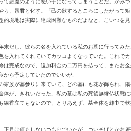
って悪魔のように悪い子になってしまうことだ。かみつ
やら、暴君と化す。「己の欲するところにしたがって矩
想的境地は実際に達成困難なものだよなと、こいつを見
年末だし、彼らの名を入れている私のお墓に行ってみた
色を入れてくれていてカッコよくなっていた。これでカ
修は完成なので、追加料金の二万円を払って、またお金
秋から予定していたのでいいが。
の家族が墓参りに来ていて、どの墓にも花が飾られ、陽
全体が、きれいだった。私の墓は私の死後無縁仏状態に
も線香立てもないので、とりあえず、墓全体を雑巾で乾
、正月は何もしないつもりでいたが、ついそばとかお屠