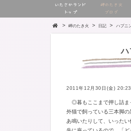
いたさかランド
岬のたき火
トップ
ブログ
岬のたき火
日記
ハプニ
ハ
2011年12月30日(金) 20:2
◎暮もここまで押し詰ま
外猫で飼っている三本脚の
あ鳴いたりして、いったい
先に座っているので、「ど