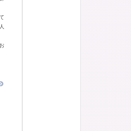
て
人
お