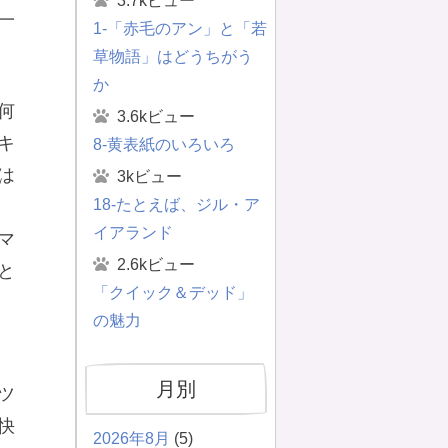
3.7kビュー
一
1-「赤毛のアン」と「若
草物語」はどうちがう
か
何
3.6kビュー
キ
8-黄表紙のいろいろ
は
3kビュー
18-たとえば、ジル・ア
イアランド
マ
2.6kビュー
と
「クイック＆デッド」
の魅力
月別
ツ
快
2026年8月
(5)