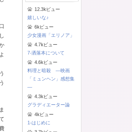
12.3kビュー
嬉しいな♪
口
6kビュー
少女漫画「エリノア」
し
4.7kビュー
か
7-洒落本について
よ
4.6kビュー
料理と暗殺 ―映画
う
「ミュンヘン」感想集
う
―
4.3kビュー
グラディエーター論
ま
4kビュー
て
1-はじめに
費