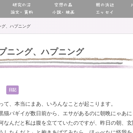
研究の沼
空想の森
朝の浜辺
論文・資料
小説・映画
エッセイ
ング、ハプニング
プニング、ハプニング
3
日記
って、本当にまあ、いろんなことが起こります。
黒猫バギイが数日前から、エサがあるのに朝晩にゃあに
何なんだと私は腹を立てていたのですが、昨日の朝、玄
うしたんだよ」と抱きあげてみたら、ほっぺたに怪我を