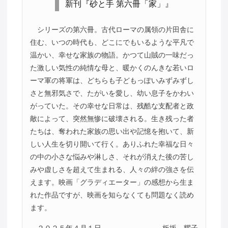
新刊『砂と手 第六冊「家」』
シリーズの第六冊。古代ローマの属領の片田舎に
住む、いつの時代も、どこにでもいるような平凡で
温かい、幸せな家族の物語。かつて山賊の一味だっ
た激しい気性の純情な母と、暖かくのんきな若いロ
ーマ軍の将軍は、どちらも子どもっぽいみずみずし
さと無邪気さで、たがいを愛し、幼い息子をかわい
がっていた。その幸せな日常は、残酷な支配者と政
敵によって、突然無惨に破壊される。生き残った者
たちは、奪われた家族の思い出や記憶を抱いて、新
しい人生を切り開いて行く。ありふれた幸福な日々
の中の小さな悩みや淋しさ、それが消えた後の苦し
みや虚しさを超えて生まれる、人々の絆の強さを伝
えます。映画「グラディエーター」の感想から生ま
れた作品ですが、映画を知らなくても問題なく読め
ます。
２０２５年４月１日
板坂 耀子