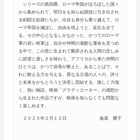
シリーズの第四冊。ローマ帝国がほろぼした国々
から集められて、明日をも知らぬ競技に引き出され
る剣闘士奴隷たちが、出自も身分も乗り越えて、ロ
ーマ帝国を滅ぼし、自由を得ようと、反乱を企て
る。その中心となるしかなかった、かつてのローマ
軍の若い将軍は、自分や仲間の過酷な運命を見つめ
る中で、この世に生まれて翻弄される人間の悲しみ
に絶望と虚しさを味わう。アフリカから来た仲間の
ひとりは、かつて祖母が教えた、あることばで、そ
れに耐える力を与える。異なる立場の人々の、誇り
と未来をかちとろうと決意し団結する、激しく力強
く、熱い物語。映画「グラディエーター」の感想か
ら生まれた作品ですが、映画を知らなくても問題な
く楽しめます。
２０２５年２月１２日
板坂 耀子