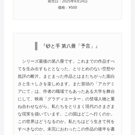
発売日：2025年9月24日
価格：¥500
『砂と手 第八冊「予言」』
シリーズ最後の第八冊です。これまでの作品すべ
てを生み出すもととなった、とりとめのない空想や
批評の断片。まとまった作品とはまたちがった面白
さと生々しさを楽しめます。また冒頭の「アカデミ
アにて」は、作者の職場でもあったある大学を舞台
にして、映画「グラディエーター」の登場人物と重
ね合わせながら、私たちをとりまく現代のさまざま
な現実を描いています。この国はどこへ行くのか。
この世界はどうなるのか。私たちはどう生きて何を
すべきなのか。未完におわったこの作品の後半を書