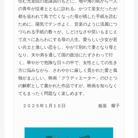
住む元老院の老議員のもとに、地中海の島から一人
の青年が従者とともに訪れる。かつて皇女だったが
都を追われて島で亡くなった母が残した手紙を読む
ために。陽気でテンポよく、音楽のように流麗につ
づられる手紙の数々が、しどけなさや笑いもまじえ
て次々にあらわにする母の人生。愛らしい少女が若
い兵士と激しい恋をし、やがて別れて妻となり母と
なり、夫や弟を通して国の政治にたずさわって行
く。華やかで危険な日々の中で、女性としての生き
方に悩みながら、さわやかに厳しく貫かれた愛と孤
独がまぶしい。映画「グラディエーター」のひとつ
の解釈として書かれた作品ですが、映画を知らなく
てもまったく問題なく楽しめます。
２０２５年１月１０日
板坂 耀子