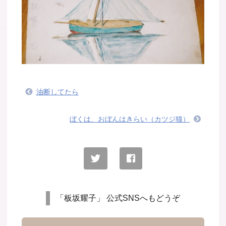
油断してたら
ぼくは、おぼんはきらい（カツジ猫）
「板坂耀子」 公式SNSへもどうぞ