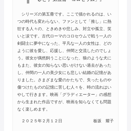
シリーズの第五冊です。ここで描かれるのは、い
つの時代も変わらない、ファンとして「推し」に熱
狂する人々の、ときめきや悲しみ、対立や孤立、笑
いと涙です。古代ローマのコロセウムで戦う一人の
剣闘士に夢中になった、平凡な一人の女性は、どの
ように彼を愛し、応援し、仲間と交流したのでしょ
う。彼女が偶然飼うことになった、狼のような犬に
もまた、彼女の知らない思いがけない過去があった
し、仲間の一人の美少女にも悲しい結婚の記憶があ
りました。さまざまな愛のかたちで、失ったものや
傷つけたものの記憶に苦しむ人々を、時の流れはい
やして行きます。映画「グラディエーター」の感想
から生まれた作品ですが、映画を知らなくても問題
なく楽しめます。
２０２５年２月１２日
板坂 耀子