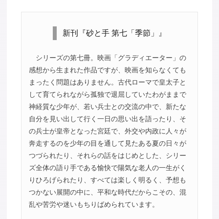
新刊『砂と手 第七「季節」』
シリーズの第七冊。映画「グラディエーター」の
感想から生まれた作品ですが、映画を知らなくても
まったく問題はありません。古代ローマで皇太子と
して育てられながら孤独で退屈していたわがままで
神経質な少年が、若い兵士との交流の中で、新たな
自分を見い出して行く一日の思い出を語ったり、そ
の兵士が皇帝となった宮廷で、外交や内政に人々が
奔走するのを少年の目を通して見たある夏の日々が
つづられたり、それらの話をはじめとした、シリー
ズ全体の語り手である愉快で陽気な老人の一生がく
りひろげられたり、すべては楽しく明るく、予想も
つかない展開の中に、平和な時代だからこその、混
乱や苦労や迷いもちりばめられています。