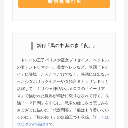
「断捨離飛行艇」
新刊『馬の中 其の参「夜」』
トロイの王子パリスや巫女ブリセイス、ヘクトル
の妻アンドロマケー、美女ヘレンなど、映画「トロ
イ」に登場した人たちだけでなく、映画には出なか
った少女ポリュクセネーや女預言者カッサンドラも
活躍して、ギリシャ神話やホメロスの「イーリア
ス」で描かれた世界が精妙に織りなされて行く。長
編「１２日間」を中心に、戦争の虚しさと悲しみを
さまざまに描いた「想定問答」「船はもう着いてい
るのに」「旅の終り」の短編三つも収録。
詳しくは
ブログの作品紹介
で。