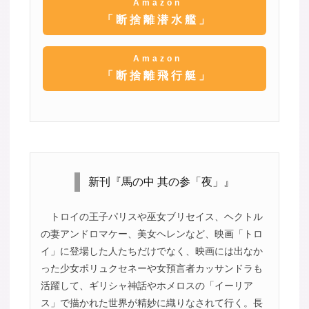
Amazon
「断捨離潜水艦」
Amazon
「断捨離飛行艇」
新刊『馬の中 其の参「夜」』
トロイの王子パリスや巫女ブリセイス、ヘクトル
の妻アンドロマケー、美女ヘレンなど、映画「トロ
イ」に登場した人たちだけでなく、映画には出なか
った少女ポリュクセネーや女預言者カッサンドラも
活躍して、ギリシャ神話やホメロスの「イーリア
ス」で描かれた世界が精妙に織りなされて行く。長