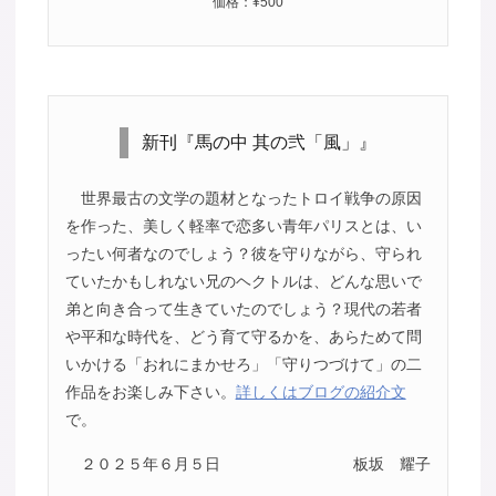
価格：¥500
新刊『馬の中 其の弐「風」』
世界最古の文学の題材となったトロイ戦争の原因
を作った、美しく軽率で恋多い青年パリスとは、い
ったい何者なのでしょう？彼を守りながら、守られ
ていたかもしれない兄のヘクトルは、どんな思いで
弟と向き合って生きていたのでしょう？現代の若者
や平和な時代を、どう育て守るかを、あらためて問
いかける「おれにまかせろ」「守りつづけて」の二
作品をお楽しみ下さい。
詳しくはブログの紹介文
で。
２０２５年６月５日
板坂 耀子