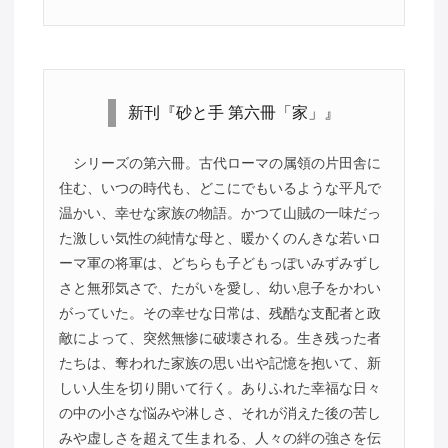
新刊『砂と手 第六冊「家」』
シリーズの第六冊。古代ローマの属領の片田舎に
住む、いつの時代も、どこにでもいるような平凡で
温かい、幸せな家族の物語。かつて山賊の一味だっ
た激しい気性の純情な母と、暖かくのんきな若いロ
ーマ軍の将軍は、どちらも子どもっぽいみずみずし
さと無邪気さで、たがいを愛し、幼い息子をかわい
がっていた。その幸せな日常は、残酷な支配者と政
敵によって、突然無惨に破壊される。生き残った者
たちは、奪われた家族の思い出や記憶を抱いて、新
しい人生を切り開いて行く。ありふれた幸福な日々
の中の小さな悩みや淋しさ、それが消えた後の苦し
みや虚しさを超えて生まれる、人々の絆の強さを伝