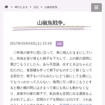
岬のたき火
日記
山椒魚戦争。
山椒魚戦争。
2017年03月04日(土) 22:09
日記
◇昨夜の夜中に思い立って、車に積んだままにしてい
た、布地を張り替えた椅子を下ろして、上の家の居間に
運びこもうとしたら、あら不思議、出すときはちゃんと
出たのに、食器棚を作って廊下がものすごく狭くなって
る部分で、椅子をパズルみたいにどう縦にしても横にし
てもつっかかって入らない。無理に引っ張りこもうとす
ると棚と棚の間にはさまって後にも先にも動かなくな
り、真夜中の家の廊下で、私自身も玄関に出る通路をふ
さがれてしまい、玄関のドアを閉めにも行けず、うわあ