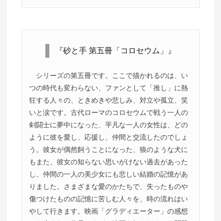
『砂と手 第五冊「コロセウム」』
シリーズの第五冊です。ここで描かれるのは、い
つの時代も変わらない、ファンとして「推し」に熱
狂する人々の、ときめきや悲しみ、対立や孤立、笑
いと涙です。古代ローマのコロセウムで戦う一人の
剣闘士に夢中になった、平凡な一人の女性は、どの
ように彼を愛し、応援し、仲間と交流したのでしょ
う。彼女が偶然飼うことになった、狼のような犬に
もまた、彼女の知らない思いがけない過去があった
し、仲間の一人の美少女にも悲しい結婚の記憶があ
りました。さまざまな愛のかたちで、失ったものや
傷つけたものの記憶に苦しむ人々を、時の流れはい
やして行きます。映画「グラディエーター」の感想