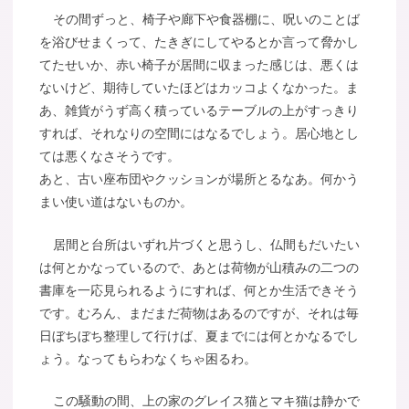
その間ずっと、椅子や廊下や食器棚に、呪いのことば
を浴びせまくって、たきぎにしてやるとか言って脅かし
てたせいか、赤い椅子が居間に収まった感じは、悪くは
ないけど、期待していたほどはカッコよくなかった。ま
あ、雑貨がうず高く積っているテーブルの上がすっきり
すれば、それなりの空間にはなるでしょう。居心地とし
ては悪くなさそうです。
あと、古い座布団やクッションが場所とるなあ。何かう
まい使い道はないものか。
居間と台所はいずれ片づくと思うし、仏間もだいたい
は何とかなっているので、あとは荷物が山積みの二つの
書庫を一応見られるようにすれば、何とか生活できそう
です。むろん、まだまだ荷物はあるのですが、それは毎
日ぼちぼち整理して行けば、夏までには何とかなるでし
ょう。なってもらわなくちゃ困るわ。
この騒動の間、上の家のグレイス猫とマキ猫は静かで