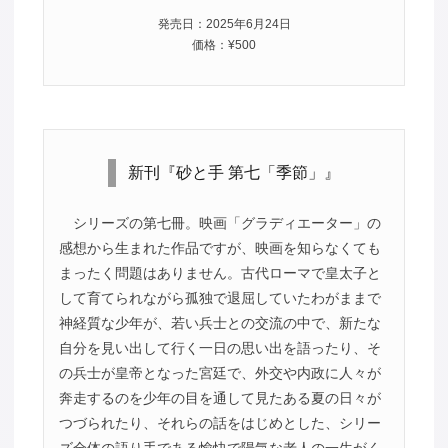
発売日：2025年6月24日
価格：¥500
新刊『砂と手 第七「季節」』
シリーズの第七冊。映画「グラディエーター」の
感想から生まれた作品ですが、映画を知らなくても
まったく問題はありません。古代ローマで皇太子と
して育てられながら孤独で退屈していたわがままで
神経質な少年が、若い兵士との交流の中で、新たな
自分を見い出して行く一日の思い出を語ったり、そ
の兵士が皇帝となった宮廷で、外交や内政に人々が
奔走するのを少年の目を通して見たある夏の日々が
つづられたり、それらの話をはじめとした、シリー
ズ全体の語り手である愉快で陽気な老人の一生がく