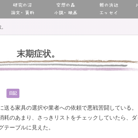
研究の沼
空想の森
朝の浜辺
論文・資料
小説・映画
エッセイ
状。
末期症状。
0
日記
に送る家具の選択や業者への依頼で悪戦苦闘している。
消耗のあまり、さっきリストをチェックしていたら、ダ
グテーブルに見えた。