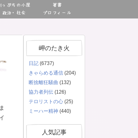
川っぷちの小屋
著書
政治・社会
プロフィール
岬のたき火
日記
(6737)
きゃらめる通信
(204)
断捨離狂騒曲
(132)
協力者列伝
(126)
テロリストの心
(25)
ま
ミーハー精神
(440)
イ
人気記事