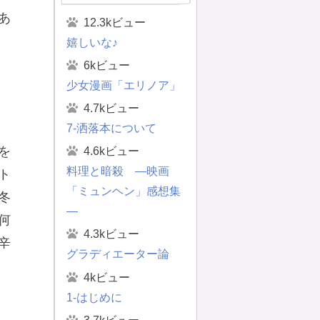
あ
12.3kビュー
嬉しいな♪
6kビュー
少女漫画「エリノア」
4.7kビュー
7-洒落本について
を
4.6kビュー
料理と暗殺 ―映画
ト
「ミュンヘン」感想集
冬
―
何
4.3kビュー
辛
グラディエーター論
4kビュー
1-はじめに