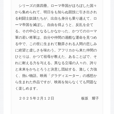
シリーズの第四冊。ローマ帝国がほろぼした国々
から集められて、明日をも知らぬ競技に引き出され
る剣闘士奴隷たちが、出自も身分も乗り越えて、ロ
ーマ帝国を滅ぼし、自由を得ようと、反乱を企て
る。その中心となるしかなかった、かつてのローマ
軍の若い将軍は、自分や仲間の過酷な運命を見つめ
る中で、この世に生まれて翻弄される人間の悲しみ
に絶望と虚しさを味わう。アフリカから来た仲間の
ひとりは、かつて祖母が教えた、あることばで、そ
れに耐える力を与える。異なる立場の人々の、誇り
と未来をかちとろうと決意し団結する、激しく力強
く、熱い物語。映画「グラディエーター」の感想か
ら生まれた作品ですが、映画を知らなくても問題な
く楽しめます。
２０２５年２月１２日
板坂 耀子