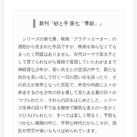
新刊『砂と手 第七「季節」』
シリーズの第七冊。映画「グラディエーター」の
感想から生まれた作品ですが、映画を知らなくても
まったく問題はありません。古代ローマで皇太子と
して育てられながら孤独で退屈していたわがままで
神経質な少年が、若い兵士との交流の中で、新たな
自分を見い出して行く一日の思い出を語ったり、そ
の兵士が皇帝となった宮廷で、外交や内政に人々が
奔走するのを少年の目を通して見たある夏の日々が
つづられたり、それらの話をはじめとした、シリー
ズ全体の語り手である愉快で陽気な老人の一生がく
りひろげられたり、すべては楽しく明るく、予想も
つかない展開の中に、平和な時代だからこその、混
乱や苦労や迷いもちりばめられています。