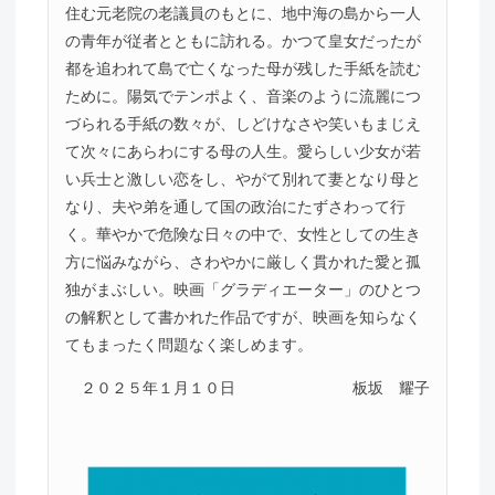
住む元老院の老議員のもとに、地中海の島から一人
の青年が従者とともに訪れる。かつて皇女だったが
都を追われて島で亡くなった母が残した手紙を読む
ために。陽気でテンポよく、音楽のように流麗につ
づられる手紙の数々が、しどけなさや笑いもまじえ
て次々にあらわにする母の人生。愛らしい少女が若
い兵士と激しい恋をし、やがて別れて妻となり母と
なり、夫や弟を通して国の政治にたずさわって行
く。華やかで危険な日々の中で、女性としての生き
方に悩みながら、さわやかに厳しく貫かれた愛と孤
独がまぶしい。映画「グラディエーター」のひとつ
の解釈として書かれた作品ですが、映画を知らなく
てもまったく問題なく楽しめます。
２０２５年１月１０日
板坂 耀子