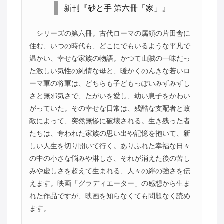
新刊『砂と手 第六冊「家」』
シリーズの第六冊。古代ローマの属領の片田舎に
住む、いつの時代も、どこにでもいるような平凡で
温かい、幸せな家族の物語。かつて山賊の一味だっ
た激しい気性の純情な母と、暖かくのんきな若いロ
ーマ軍の将軍は、どちらも子どもっぽいみずみずし
さと無邪気さで、たがいを愛し、幼い息子をかわい
がっていた。その幸せな日常は、残酷な支配者と政
敵によって、突然無惨に破壊される。生き残った者
たちは、奪われた家族の思い出や記憶を抱いて、新
しい人生を切り開いて行く。ありふれた幸福な日々
の中の小さな悩みや淋しさ、それが消えた後の苦し
みや虚しさを超えて生まれる、人々の絆の強さを伝
えます。映画「グラディエーター」の感想から生ま
れた作品ですが、映画を知らなくても問題なく読め
ます。