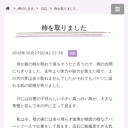
岬のたき火
日記
柿を取りました
柿を取りました
2010年10月27日(水) 17:39
日記
母が庭の柿が熟れて落ちそうだと言うので、雨の合間
にちぎりました。去年より体力や筋力が衰えた様で、上
の方の実は余り取れませんでしたがそれでもバケツに溢
れる程の収穫が有りました。
川には白鷺の子供らしい小さい真っ白い鳥が、大きな
青鷺と並んで水の中に立って居ます。
私は今、母の家には余り帰らず倉庫か物置の様なアパ
ートで一人で仕事をして居ます。流石に殺風景すぎる気