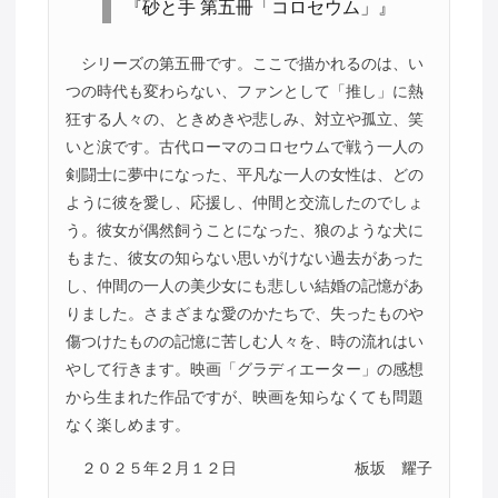
『砂と手 第五冊「コロセウム」』
シリーズの第五冊です。ここで描かれるのは、い
つの時代も変わらない、ファンとして「推し」に熱
狂する人々の、ときめきや悲しみ、対立や孤立、笑
いと涙です。古代ローマのコロセウムで戦う一人の
剣闘士に夢中になった、平凡な一人の女性は、どの
ように彼を愛し、応援し、仲間と交流したのでしょ
う。彼女が偶然飼うことになった、狼のような犬に
もまた、彼女の知らない思いがけない過去があった
し、仲間の一人の美少女にも悲しい結婚の記憶があ
りました。さまざまな愛のかたちで、失ったものや
傷つけたものの記憶に苦しむ人々を、時の流れはい
やして行きます。映画「グラディエーター」の感想
から生まれた作品ですが、映画を知らなくても問題
なく楽しめます。
２０２５年２月１２日
板坂 耀子