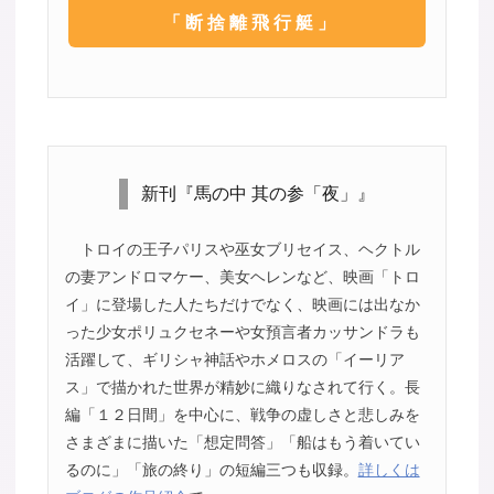
「断捨離飛行艇」
新刊『馬の中 其の参「夜」』
トロイの王子パリスや巫女ブリセイス、ヘクトル
の妻アンドロマケー、美女ヘレンなど、映画「トロ
イ」に登場した人たちだけでなく、映画には出なか
った少女ポリュクセネーや女預言者カッサンドラも
活躍して、ギリシャ神話やホメロスの「イーリア
ス」で描かれた世界が精妙に織りなされて行く。長
編「１２日間」を中心に、戦争の虚しさと悲しみを
さまざまに描いた「想定問答」「船はもう着いてい
るのに」「旅の終り」の短編三つも収録。
詳しくは