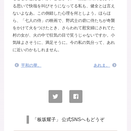
る思いで快哉を叫びそうになってる私も、健全とは言え
ないよなあ。この倒錯した心理を何としよう。ほらほ
ら、「七人の侍」の映画で、野武士の砦に侍たちが奇襲
をかけて火をつけたとき、さらわれて慰安婦にされてた
村の女が、火の中で狂気の目で笑うじゃないですか。小
気味よさそうに、満足そうに。今の私の気分って、あれ
に近いのかもしれません。
平和の華。
あれま。
「板坂耀子」 公式SNSへもどうぞ