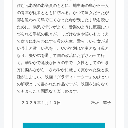
住む元老院の老議員のもとに、地中海の島から一人
の青年が従者とともに訪れる。かつて皇女だったが
都を追われて島で亡くなった母が残した手紙を読む
ために。陽気でテンポよく、音楽のように流麗につ
づられる手紙の数々が、しどけなさや笑いもまじえ
て次々にあらわにする母の人生。愛らしい少女が若
い兵士と激しい恋をし、やがて別れて妻となり母と
なり、夫や弟を通して国の政治にたずさわって行
く。華やかで危険な日々の中で、女性としての生き
方に悩みながら、さわやかに厳しく貫かれた愛と孤
独がまぶしい。映画「グラディエーター」のひとつ
の解釈として書かれた作品ですが、映画を知らなく
てもまったく問題なく楽しめます。
２０２５年１月１０日
板坂 耀子