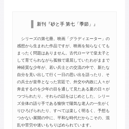
新刊『砂と手 第七「季節」』
シリーズの第七冊。映画「グラディエーター」の
感想から生まれた作品ですが、映画を知らなくても
まったく問題はありません。古代ローマで皇太子と
して育てられながら孤独で退屈していたわがままで
神経質な少年が、若い兵士との交流の中で、新たな
自分を見い出して行く一日の思い出を語ったり、そ
の兵士が皇帝となった宮廷で、外交や内政に人々が
奔走するのを少年の目を通して見たある夏の日々が
つづられたり、それらの話をはじめとした、シリー
ズ全体の語り手である愉快で陽気な老人の一生がく
りひろげられたり、すべては楽しく明るく、予想も
つかない展開の中に、平和な時代だからこその、混
乱や苦労や迷いもちりばめられています。