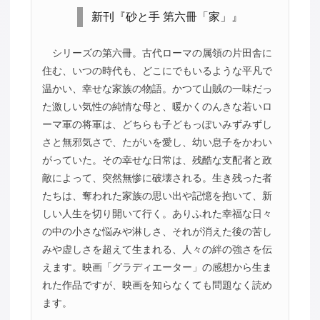
新刊『砂と手 第六冊「家」』
シリーズの第六冊。古代ローマの属領の片田舎に
住む、いつの時代も、どこにでもいるような平凡で
温かい、幸せな家族の物語。かつて山賊の一味だっ
た激しい気性の純情な母と、暖かくのんきな若いロ
ーマ軍の将軍は、どちらも子どもっぽいみずみずし
さと無邪気さで、たがいを愛し、幼い息子をかわい
がっていた。その幸せな日常は、残酷な支配者と政
敵によって、突然無惨に破壊される。生き残った者
たちは、奪われた家族の思い出や記憶を抱いて、新
しい人生を切り開いて行く。ありふれた幸福な日々
の中の小さな悩みや淋しさ、それが消えた後の苦し
みや虚しさを超えて生まれる、人々の絆の強さを伝
えます。映画「グラディエーター」の感想から生ま
れた作品ですが、映画を知らなくても問題なく読め
ます。