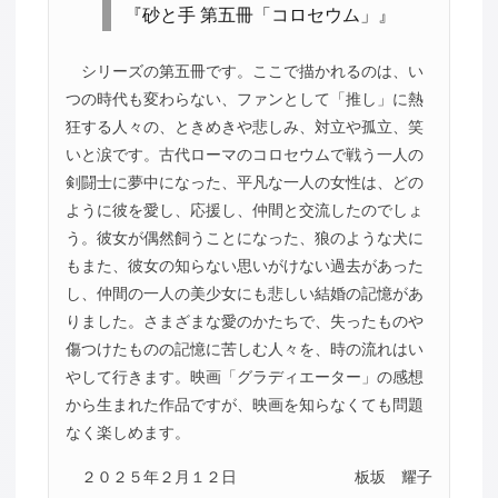
『砂と手 第五冊「コロセウム」』
シリーズの第五冊です。ここで描かれるのは、い
つの時代も変わらない、ファンとして「推し」に熱
狂する人々の、ときめきや悲しみ、対立や孤立、笑
いと涙です。古代ローマのコロセウムで戦う一人の
剣闘士に夢中になった、平凡な一人の女性は、どの
ように彼を愛し、応援し、仲間と交流したのでしょ
う。彼女が偶然飼うことになった、狼のような犬に
もまた、彼女の知らない思いがけない過去があった
し、仲間の一人の美少女にも悲しい結婚の記憶があ
りました。さまざまな愛のかたちで、失ったものや
傷つけたものの記憶に苦しむ人々を、時の流れはい
やして行きます。映画「グラディエーター」の感想
から生まれた作品ですが、映画を知らなくても問題
なく楽しめます。
２０２５年２月１２日
板坂 耀子