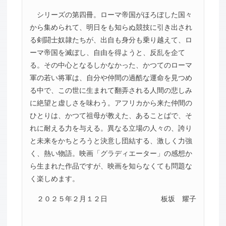
シリーズの第四冊。ローマ帝国がほろぼした国々
から集められて、明日をも知らぬ競技に引き出され
る剣闘士奴隷たちが、出自も身分も乗り越えて、ロ
ーマ帝国を滅ぼし、自由を得ようと、反乱を企て
る。その中心となるしかなかった、かつてのローマ
軍の若い将軍は、自分や仲間の過酷な運命を見つめ
る中で、この世に生まれて翻弄される人間の悲しみ
に絶望と虚しさを味わう。アフリカから来た仲間の
ひとりは、かつて祖母が教えた、あることばで、そ
れに耐える力を与える。異なる立場の人々の、誇り
と未来をかちとろうと決意し団結する、激しく力強
く、熱い物語。映画「グラディエーター」の感想か
ら生まれた作品ですが、映画を知らなくても問題な
く楽しめます。
２０２５年２月１２日
板坂 耀子