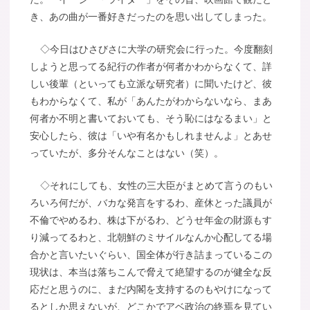
き、あの曲が一番好きだったのを思い出してしまった。
◇今日はひさびさに大学の研究会に行った。今度翻刻
しようと思ってる紀行の作者が何者かわからなくて、詳
しい後輩（といっても立派な研究者）に聞いたけど、彼
もわからなくて、私が「あんたがわからないなら、まあ
何者か不明と書いておいても、そう恥にはなるまい」と
安心したら、彼は「いや有名かもしれませんよ」とあせ
っていたが、多分そんなことはない（笑）。
◇それにしても、女性の三大臣がまとめて言うのもい
ろいろ何だが、バカな発言をするわ、産休とった議員が
不倫でやめるわ、株は下がるわ、どうせ年金の財源もす
り減ってるわと、北朝鮮のミサイルなんか心配してる場
合かと言いたいぐらい、国全体が行き詰まっているこの
現状は、本当は落ちこんで脅えて絶望するのが健全な反
応だと思うのに、まだ内閣を支持するのもやけになって
るとしか思えないが、どこかでアベ政治の終焉を見てい