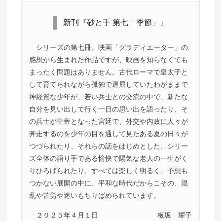
新刊『砂と手 第七「季節」』
シリーズの第七冊。映画「グラディエーター」の
感想から生まれた作品ですが、映画を知らなくても
まったく問題はありません。古代ローマで皇太子と
して育てられながら孤独で退屈していたわがままで
神経質な少年が、若い兵士との交流の中で、新たな
自分を見い出して行く一日の思い出を語ったり、そ
の兵士が皇帝となった宮廷で、外交や内政に人々が
奔走するのを少年の目を通して見たある夏の日々が
つづられたり、それらの話をはじめとした、シリー
ズ全体の語り手である愉快で陽気な老人の一生がく
りひろげられたり、すべては楽しく明るく、予想も
つかない展開の中に、平和な時代だからこその、混
乱や苦労や迷いもちりばめられています。
２０２５年４月１日
板坂 耀子