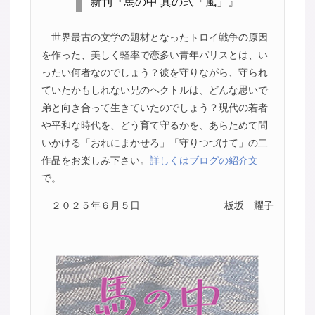
新刊『馬の中 其の弐「風」』
世界最古の文学の題材となったトロイ戦争の原因
を作った、美しく軽率で恋多い青年パリスとは、い
ったい何者なのでしょう？彼を守りながら、守られ
ていたかもしれない兄のヘクトルは、どんな思いで
弟と向き合って生きていたのでしょう？現代の若者
や平和な時代を、どう育て守るかを、あらためて問
いかける「おれにまかせろ」「守りつづけて」の二
作品をお楽しみ下さい。
詳しくはブログの紹介文
で。
２０２５年６月５日
板坂 耀子