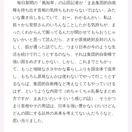
毎日新聞の「風知草」の山田記者が「まあ集団的自衛
権を持ち出す首相の気持ちもわからないではない」みた
いな書き出しをしていて、おー、わかるんかい、私は
前々から安部さんのいろんなことしたがる気持ちが、ま
ったくわからんで困ってるんだが聞かせてもらおうじゃ
ないかいと思って読んだら、さすが原発絶対反対の人ら
しく、筋が通った話でした。つまり日本が今のような生
活を続けて行こうとするのなら、それは集団的自衛権で
強い国をめざすしかない、しかし、これまでとちがっ
て、もっと地味なささやかな暮らしぶりを国全体で追求
し、もちろん原発なんかは使わないでやって行こうとす
るならば、集団的自衛権など考えなくてもやっていける
はず、というような内容で（めちゃくちゃ乱暴なまとめ
方ですが、まあだいたいそういう感じの話）、そうかつ
まり首相やその周辺は、日本を強い豊かないけいけどん
どんの国にする以外の未来を考えてないんだろうなと、
思い当りました。