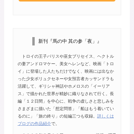
新刊『馬の中 其の参「夜」』
トロイの王子パリスや巫女ブリセイス、ヘクトル
の妻アンドロマケー、美女ヘレンなど、映画「トロ
イ」に登場した人たちだけでなく、映画には出なか
った少女ポリュクセネーや女預言者カッサンドラも
活躍して、ギリシャ神話やホメロスの「イーリア
ス」で描かれた世界が精妙に織りなされて行く。長
編「１２日間」を中心に、戦争の虚しさと悲しみを
さまざまに描いた「想定問答」「船はもう着いてい
るのに」「旅の終り」の短編三つも収録。
詳しくは
ブログの作品紹介
で。