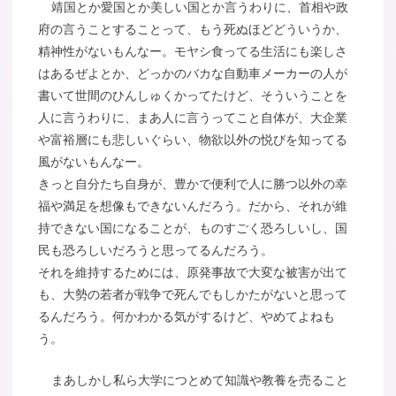
靖国とか愛国とか美しい国とか言うわりに、首相や政
府の言うことすることって、もう死ぬほどどういうか、
精神性がないもんなー。モヤシ食ってる生活にも楽しさ
はあるぜよとか、どっかのバカな自動車メーカーの人が
書いて世間のひんしゅくかってたけど、そういうことを
人に言うわりに、まあ人に言うってこと自体が、大企業
や富裕層にも悲しいぐらい、物欲以外の悦びを知ってる
風がないもんなー。
きっと自分たち自身が、豊かで便利で人に勝つ以外の幸
福や満足を想像もできないんだろう。だから、それが維
持できない国になることが、ものすごく恐ろしいし、国
民も恐ろしいだろうと思ってるんだろう。
それを維持するためには、原発事故で大変な被害が出て
も、大勢の若者が戦争で死んでもしかたがないと思って
るんだろう。何かわかる気がするけど、やめてよねも
う。
まあしかし私ら大学につとめて知識や教養を売ること