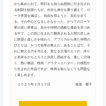
から集められて、明日をも知らぬ競技に引き出され
る剣闘士奴隷たちが、出自も身分も乗り越えて、ロ
ーマ帝国を滅ぼし、自由を得ようと、反乱を企て
る。その中心となるしかなかった、かつてのローマ
軍の若い将軍は、自分や仲間の過酷な運命を見つめ
る中で、この世に生まれて翻弄される人間の悲しみ
に絶望と虚しさを味わう。アフリカから来た仲間の
ひとりは、かつて祖母が教えた、あることばで、そ
れに耐える力を与える。異なる立場の人々の、誇り
と未来をかちとろうと決意し団結する、激しく力強
く、熱い物語。映画「グラディエーター」の感想か
ら生まれた作品ですが、映画を知らなくても問題な
く楽しめます。
２０２５年２月１２日
板坂 耀子