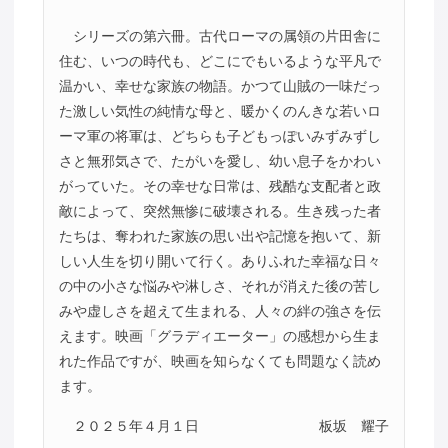
シリーズの第六冊。古代ローマの属領の片田舎に
住む、いつの時代も、どこにでもいるような平凡で
温かい、幸せな家族の物語。かつて山賊の一味だっ
た激しい気性の純情な母と、暖かくのんきな若いロ
ーマ軍の将軍は、どちらも子どもっぽいみずみずし
さと無邪気さで、たがいを愛し、幼い息子をかわい
がっていた。その幸せな日常は、残酷な支配者と政
敵によって、突然無惨に破壊される。生き残った者
たちは、奪われた家族の思い出や記憶を抱いて、新
しい人生を切り開いて行く。ありふれた幸福な日々
の中の小さな悩みや淋しさ、それが消えた後の苦し
みや虚しさを超えて生まれる、人々の絆の強さを伝
えます。映画「グラディエーター」の感想から生ま
れた作品ですが、映画を知らなくても問題なく読め
ます。
２０２５年４月１日
板坂 耀子