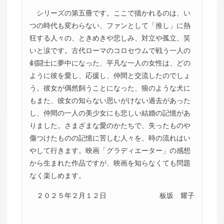
シリーズの第五冊です。ここで描かれるのは、い
つの時代も変わらない、ファンとして「推し」に熱
狂する人々の、ときめきや悲しみ、対立や孤立、笑
いと涙です。古代ローマのコロセウムで戦う一人の
剣闘士に夢中になった、平凡な一人の女性は、どの
ように彼を愛し、応援し、仲間と交流したのでしょ
う。彼女が偶然飼うことになった、狼のような犬に
もまた、彼女の知らない思いがけない過去があった
し、仲間の一人の美少女にも悲しい結婚の記憶があ
りました。さまざまな愛のかたちで、失ったものや
傷つけたものの記憶に苦しむ人々を、時の流れはい
やして行きます。映画「グラディエーター」の感想
から生まれた作品ですが、映画を知らなくても問題
なく楽しめます。
２０２５年２月１２日
板坂 耀子