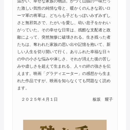
温かい、幸せな家族の物語。かつて山賊の一味だっ
た激しい気性の純情な母と、暖かくのんきな若いロ
ーマ軍の将軍は、どちらも子どもっぽいみずみずし
さと無邪気さで、たがいを愛し、幼い息子をかわい
がっていた。その幸せな日常は、残酷な支配者と政
敵によって、突然無惨に破壊される。生き残った者
たちは、奪われた家族の思い出や記憶を抱いて、新
しい人生を切り開いて行く。ありふれた幸福な日々
の中の小さな悩みや淋しさ、それが消えた後の苦し
みや虚しさを超えて生まれる、人々の絆の強さを伝
えます。映画「グラディエーター」の感想から生ま
れた作品ですが、映画を知らなくても問題なく読め
ます。
２０２５年４月１日
板坂 耀子