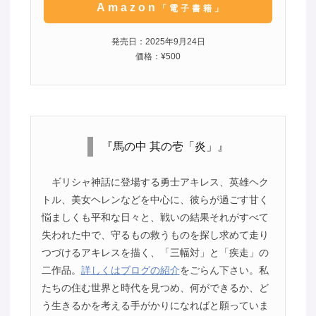
Amazon
「電子書籍」
発売日：2025年9月24日
価格：¥500
『馬の中 其の壱「炎」』
ギリシャ神話に登場する勇士アキレス、英雄ヘク
トル、美女ヘレンなどを中心に、彼らが過ごす甘く
悩ましくも平和な日々と、戦いの結果それがすべて
失われた中で、守るもの救うものを探し求めて走り
つづけるアキレスを描く、「三幅対」と「疾走」の
二作品。
詳しくはブログの紹介
をごらん下さい。私
たちの住む世界と時代を見つめ、何ができるか、ど
う生きるかを考える手がかりになればと願っていま