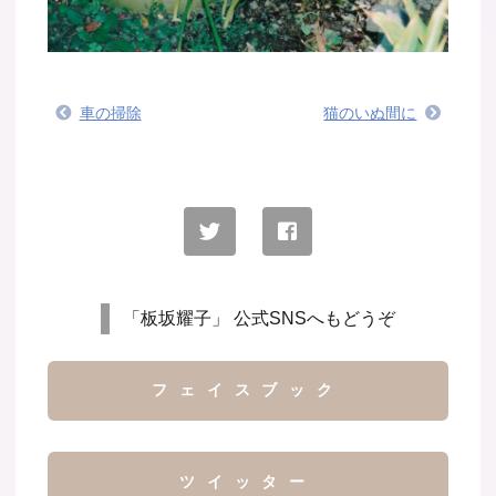
車の掃除
猫のいぬ間に
「板坂耀子」 公式SNSへもどうぞ
フェイスブック
ツイッター