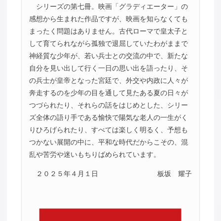
シリーズの第七冊。映画「グラディエーター」の
感想から生まれた作品ですが、映画を知らなくても
まったく問題はありません。古代ローマで皇太子と
して育てられながら孤独で退屈していたわがままで
神経質な少年が、若い兵士との交流の中で、新たな
自分を見い出して行く一日の思い出を語ったり、そ
の兵士が皇帝となった宮廷で、外交や内政に人々が
奔走するのを少年の目を通して見たある夏の日々が
つづられたり、それらの話をはじめとした、シリー
ズ全体の語り手である愉快で陽気な老人の一生がく
りひろげられたり、すべては楽しく明るく、予想も
つかない展開の中に、平和な時代だからこその、混
乱や苦労や迷いもちりばめられています。
２０２５年４月１日
板坂 耀子