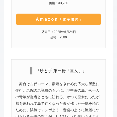
価格：¥3,730
Amazon
「電子書籍」
発売日：2025年6月24日
価格：¥500
『砂と手 第三冊「皇女」』
舞台は古代ローマ。豪奢をきわめた広大な屋敷に
住む元老院の老議員のもとに、地中海の島から一人
の青年が従者とともに訪れる。かつて皇女だったが
都を追われて島で亡くなった母が残した手紙を読む
ために。陽気でテンポよく、音楽のように流麗につ
づられる手紙の数々が、しどけなさや笑いもまじえ