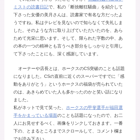
ミストの読書日記
で、私の「断捨離狂騒曲」を紹介して
下さった女優の美月さんは、読書家で有名な方だったよ
うですね。私はテレビを見ないので知らなくて失礼しま
した。そのような方に取り上げていただいたのを、あら
ためて光栄に思います。そして、限られた字数の中、あ
の本の一つの精神とも言うべき部分をしっかりと引用し
て下さったことにも、深く感謝しています。
オーナーや店長とは、ホークスのCS突破のことも話題
になりました。CSの直前に近くのスーパーですでに「感
動をありがとう」というホークスの福袋が売られていた
のは、あきらめていた人も多かったのかと笑い話になり
ました。
私がネットで見て笑った、
ホークスの甲斐選手が福田選
手をかまっている場面
のことも話題になったので、お二
人にお見せするべく、画像をリンクしておきます。一番
下の、とまるところまでスクロールして、コメント欄ま
でお読み下さい。