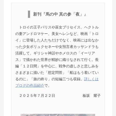
新刊『馬の中 其の参「夜」』
トロイの王子パリスや巫女ブリセイス、ヘクトル
の妻アンドロマケー、美女ヘレンなど、映画「トロ
イ」に登場した人たちだけでなく、映画には出なか
った少女ポリュクセネーや女預言者カッサンドラも
活躍して、ギリシャ神話やホメロスの「イーリア
ス」で描かれた世界が精妙に織りなされて行く。長
編「１２日間」を中心に、戦争の虚しさと悲しみを
さまざまに描いた「想定問答」「船はもう着いてい
るのに」「旅の終り」の短編三つも収録。
詳しくは
ブログの作品紹介
で。
２０２５年７月２２日
板坂 耀子