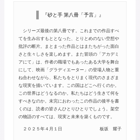
『砂と手 第八冊「予言」』
シリーズ最後の第八冊です。これまでの作品すべ
てを生み出すもととなった、とりとめのない空想や
批評の断片。まとまった作品とはまたちがった面白
さと生々しさを楽しめます。また冒頭の「アカデミ
アにて」は、作者の職場でもあったある大学を舞台
にして、映画「グラディエーター」の登場人物と重
ね合わせながら、私たちをとりまく現代のさまざま
な現実を描いています。この国はどこへ行くのか。
この世界はどうなるのか。私たちはどう生きて何を
すべきなのか。未完におわったこの作品の後半を書
くのは、読者の皆さんひとりひとりでしょう。架空
の物語のすべては、現実と未来を築くものです。
２０２５年４月１日
板坂 耀子