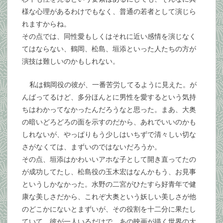
様な心理があるわけでもなく、普通の若者として演じら
れますからね。
その点では、同性愛もしくはそれに近い感情を演じなく
てはならない、鶴岡、松島、垣添といった人たちの方が
演技は難しいのかもしれない。
私は鶴岡役の彼が、一番苦労してるように見えた。が
んばってるけど、多分ほんとに男性を愛するという気持
ちはわかってなかったんだろうなと思った。まあ、大奥
の暗いどろどろの面を示すのだから、あれでいいのかも
しれないが、やっぱりもう少しはいちずで清々しい切な
さがなくては、まずいのではないだろうか。
その点、垣添はかわいいアホな子として開き直ってたの
が成功してたし、松島役の玉木宏はなんかもう、お見事
というしかなかった。水野の二宮がひたすら好青年で健
康な美しさだから、これぞ大奥という妖しい美しさが他
のどこかにないとまずいが、その役割を十二分に果たし
ていて、彼が一人いるだけで、あの映画が描く世界の大