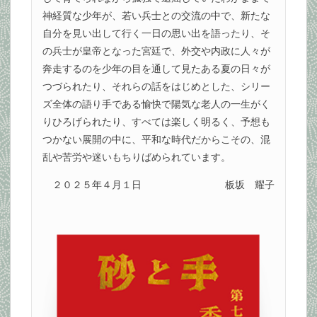
神経質な少年が、若い兵士との交流の中で、新たな
自分を見い出して行く一日の思い出を語ったり、そ
の兵士が皇帝となった宮廷で、外交や内政に人々が
奔走するのを少年の目を通して見たある夏の日々が
つづられたり、それらの話をはじめとした、シリー
ズ全体の語り手である愉快で陽気な老人の一生がく
りひろげられたり、すべては楽しく明るく、予想も
つかない展開の中に、平和な時代だからこその、混
乱や苦労や迷いもちりばめられています。
２０２５年４月１日
板坂 耀子