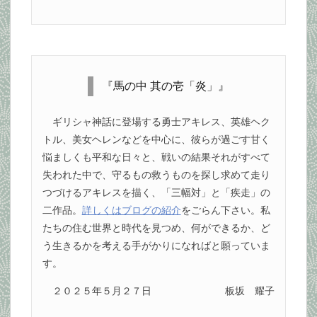
『馬の中 其の壱「炎」』
ギリシャ神話に登場する勇士アキレス、英雄ヘク
トル、美女ヘレンなどを中心に、彼らが過ごす甘く
悩ましくも平和な日々と、戦いの結果それがすべて
失われた中で、守るもの救うものを探し求めて走り
つづけるアキレスを描く、「三幅対」と「疾走」の
二作品。
詳しくはブログの紹介
をごらん下さい。私
たちの住む世界と時代を見つめ、何ができるか、ど
う生きるかを考える手がかりになればと願っていま
す。
２０２５年５月２７日
板坂 耀子