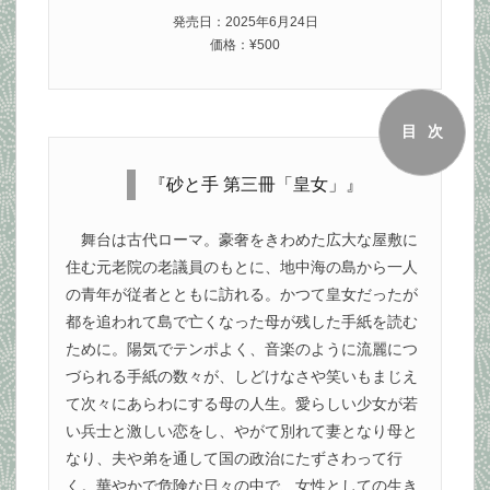
発売日：2025年6月24日
価格：¥500
目次
『砂と手 第三冊「皇女」』
舞台は古代ローマ。豪奢をきわめた広大な屋敷に
住む元老院の老議員のもとに、地中海の島から一人
の青年が従者とともに訪れる。かつて皇女だったが
都を追われて島で亡くなった母が残した手紙を読む
ために。陽気でテンポよく、音楽のように流麗につ
づられる手紙の数々が、しどけなさや笑いもまじえ
て次々にあらわにする母の人生。愛らしい少女が若
い兵士と激しい恋をし、やがて別れて妻となり母と
なり、夫や弟を通して国の政治にたずさわって行
く。華やかで危険な日々の中で、女性としての生き