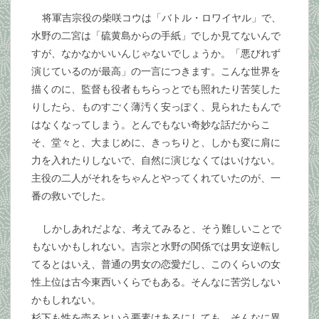
将軍吉宗役の柴咲コウは「バトル・ロワイヤル」で、
水野の二宮は「硫黄島からの手紙」でしか見てないんで
すが、なかなかいいんじゃないでしょうか。「悪びれず
演じているのが最高」の一言につきます。こんな世界を
描くのに、監督も役者もちらっとでも照れたり苦笑した
りしたら、ものすごく薄汚く安っぽく、見られたもんで
はなくなってしまう。とんでもない奇妙な話だからこ
そ、堂々と、大まじめに、きっちりと、しかも変に肩に
力を入れたりしないで、自然に演じなくてはいけない。
主役の二人がそれをちゃんとやってくれていたのが、一
番の救いでした。
しかしあれだよな、考えてみると、そう難しいことで
もないかもしれない。吉宗と水野の関係では男女逆転し
てるとはいえ、普通の男女の恋愛だし、このくらいの女
性上位は古今東西いくらでもある。そんなに苦労しない
かもしれない。
杉下も性を売るという要素はあるにしても、そんなに異