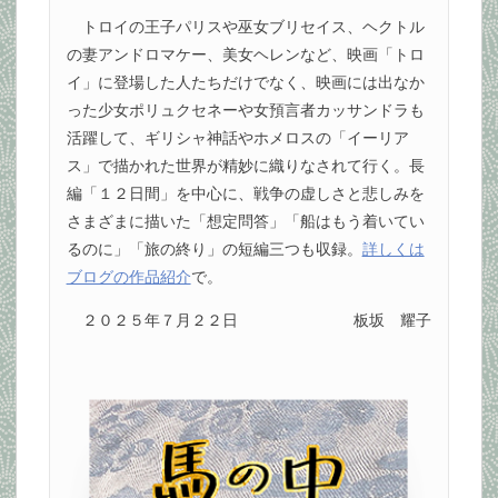
トロイの王子パリスや巫女ブリセイス、ヘクトル
の妻アンドロマケー、美女ヘレンなど、映画「トロ
イ」に登場した人たちだけでなく、映画には出なか
った少女ポリュクセネーや女預言者カッサンドラも
活躍して、ギリシャ神話やホメロスの「イーリア
ス」で描かれた世界が精妙に織りなされて行く。長
編「１２日間」を中心に、戦争の虚しさと悲しみを
さまざまに描いた「想定問答」「船はもう着いてい
るのに」「旅の終り」の短編三つも収録。
詳しくは
ブログの作品紹介
で。
２０２５年７月２２日
板坂 耀子