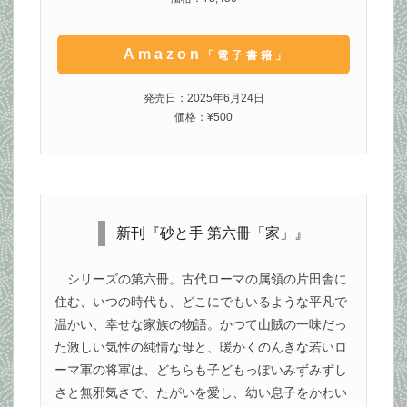
Amazon
「電子書籍」
発売日：2025年6月24日
価格：¥500
新刊『砂と手 第六冊「家」』
シリーズの第六冊。古代ローマの属領の片田舎に
住む、いつの時代も、どこにでもいるような平凡で
温かい、幸せな家族の物語。かつて山賊の一味だっ
た激しい気性の純情な母と、暖かくのんきな若いロ
ーマ軍の将軍は、どちらも子どもっぽいみずみずし
さと無邪気さで、たがいを愛し、幼い息子をかわい