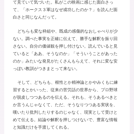
て見ていて気づいた。私がこの映画に感じた面白さっ
て、「ホークス３軍はなぜ成功したのか？」を読んだ面
白さと同じなんだって。
どちらも変な枠組や、既成の感傷的なおしゃべりが少
ない。調べた事実を正確に伝えて、勝手な解釈を振り回
さない。自分の価値観を押し付けない。読んでいると見
ていると「ああ、そうなのか」「そういうことがあった
のか」みたいな発見がたくさんもらえて、それに変な安
っぽい教訓がつきまとって来ない。
そして、どちらも、根性とか精神論とかやみくもに練
習するとかいった、従来の苦労話の世界から、プロ野球
が脱皮しつつあるのを伝える。それも、そうあるべきと
か言うんじゃなくて、ただ、そうなりつつある実状を、
嘆いたり批判したりするのじゃなく、現実として受けと
めて伝える。結論や解釈を押しつけないで、豊富な情報
と知識だけを手渡してくれる。