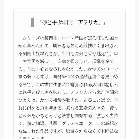
『砂と手 第四冊「アフリカ」』
シリーズの第四冊。ローマ帝国がほろぼした国々
から集められて、明日をも知らぬ競技に引き出され
る剣闘士奴隷たちが、出自も身分も乗り越えて、ロ
ーマ帝国を滅ぼし、自由を得ようと、反乱を企て
る。その中心となるしかなかった、かつてのローマ
軍の若い将軍は、自分や仲間の過酷な運命を見つめ
る中で、この世に生まれて翻弄される人間の悲しみ
に絶望と虚しさを味わう。アフリカから来た仲間の
ひとりは、かつて祖母が教えた、あることばで、そ
れに耐える力を与える。異なる立場の人々の、誇り
と未来をかちとろうと決意し団結する、激しく力強
く、熱い物語。映画「グラディエーター」の感想か
ら生まれた作品ですが、映画を知らなくても問題な
く楽しめます。