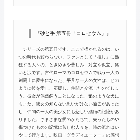
『砂と手 第五冊「コロセウム」』
シリーズの第五冊です。ここで描かれるのは、い
つの時代も変わらない、ファンとして「推し」に熱
狂する人々の、ときめきや悲しみ、対立や孤立、笑
いと涙です。古代ローマのコロセウムで戦う一人の
剣闘士に夢中になった、平凡な一人の女性は、どの
ように彼を愛し、応援し、仲間と交流したのでしょ
う。彼女が偶然飼うことになった、狼のような犬に
もまた、彼女の知らない思いがけない過去があった
し、仲間の一人の美少女にも悲しい結婚の記憶があ
りました。さまざまな愛のかたちで、失ったものや
傷つけたものの記憶に苦しむ人々を、時の流れはい
やして行きます。映画「グラディエーター」の感想