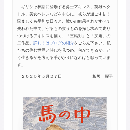
ギリシャ神話に登場する勇士アキレス、英雄ヘク
トル、美女ヘレンなどを中心に、彼らが過ごす甘く
悩ましくも平和な日々と、戦いの結果それがすべて
失われた中で、守るもの救うものを探し求めて走り
つづけるアキレスを描く、「三幅対」と「疾走」の
二作品。
詳しくはブログの紹介
をごらん下さい。私
たちの住む世界と時代を見つめ、何ができるか、ど
う生きるかを考える手がかりになればと願っていま
す。
２０２５年５月２７日
板坂 耀子