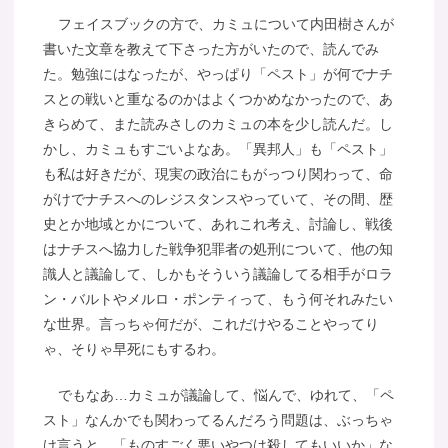
フェイスブックの方で、カミュについて内田樹さんが
書いた文章を教えて下さった方がいたので、読んでみ
た。勉強にはなったが、やっぱり「ペスト」が何でナチ
スとの戦いと重なるのかはよくつかめなかったので、あ
きらめて、また読みさしのカミュの本を少し読んだ。し
かし、カミュもすごいよなあ。「異邦人」も「ペスト」
も私は好きだが、現実の政治にもがっつり関わって、命
がけでナチスへのレジスタンスやっていて、その間、歴
史とか地域とかについて、あれこれ考え、討論し、戦後
はナチスへ協力した戦争犯罪者の処刑について、他の知
識人と議論して、しかもそういう議論してる相手がロラ
ン・バルトやメルロ・ポンティって、もう何それみたい
な世界。言っちゃ何だが、これだけやることやってり
ゃ、そりゃ早死にもするわ。
でもなあ…カミュが議論して、悩んで、ゆれて、「ペ
スト」なんかでも関わってるんだろう問題は、ぶっちゃ
け言うと、「ものすごく悪いやつは殺してもいいか」な