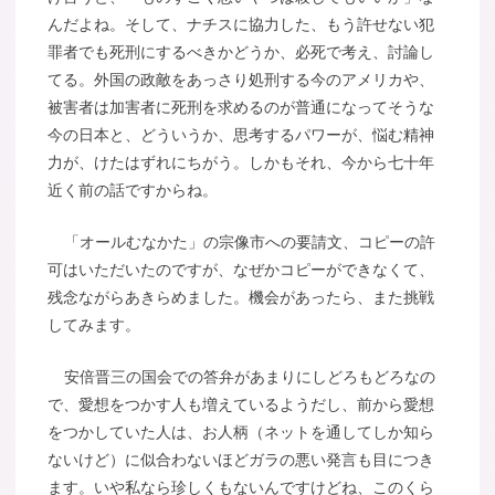
んだよね。そして、ナチスに協力した、もう許せない犯
罪者でも死刑にするべきかどうか、必死で考え、討論し
てる。外国の政敵をあっさり処刑する今のアメリカや、
被害者は加害者に死刑を求めるのが普通になってそうな
今の日本と、どういうか、思考するパワーが、悩む精神
力が、けたはずれにちがう。しかもそれ、今から七十年
近く前の話ですからね。
「オールむなかた」の宗像市への要請文、コピーの許
可はいただいたのですが、なぜかコピーができなくて、
残念ながらあきらめました。機会があったら、また挑戦
してみます。
安倍晋三の国会での答弁があまりにしどろもどろなの
で、愛想をつかす人も増えているようだし、前から愛想
をつかしていた人は、お人柄（ネットを通してしか知ら
ないけど）に似合わないほどガラの悪い発言も目につき
ます。いや私なら珍しくもないんですけどね、このくら