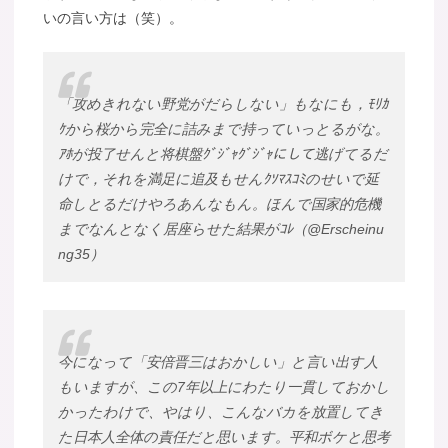
いの言い方は（笑）。
「攻めきれない野党がだらしない」もなにも，ﾓﾘｶ
ｹから桜から完全に詰みまで持っていっとるがな。
ｱﾎが投了せんと将棋盤ｸﾞｼﾞｬｸﾞｼﾞｬにして逃げてるだ
けで，それを満足に追及もせんｸｿﾏｽｺﾐのせいで延
命しとるだけやろあんなもん。ほんで国家的危機
までなんとなく居座らせた結果がｺﾚ（@Erscheinu
ng35）
今になって「安倍晋三はおかしい」と言い出す人
もいますが、この7年以上にわたり一貫しておかし
かったわけで、やはり、こんなバカを放置してき
た日本人全体の責任だと思います。平和ボケと思考