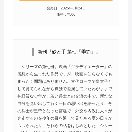
発売日：2025年6月24日
価格：¥500
新刊『砂と手 第七「季節」』
シリーズの第七冊。映画「グラディエーター」の
感想から生まれた作品ですが、映画を知らなくても
まったく問題はありません。古代ローマで皇太子と
して育てられながら孤独で退屈していたわがままで
神経質な少年が、若い兵士との交流の中で、新たな
自分を見い出して行く一日の思い出を語ったり、そ
の兵士が皇帝となった宮廷で、外交や内政に人々が
奔走するのを少年の目を通して見たある夏の日々が
つづられたり、それらの話をはじめとした、シリー