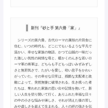
新刊『砂と手 第六冊「家」』
シリーズの第六冊。古代ローマの属領の片田舎に
住む、いつの時代も、どこにでもいるような平凡で
温かい、幸せな家族の物語。かつて山賊の一味だっ
た激しい気性の純情な母と、暖かくのんきな若いロ
ーマ軍の将軍は、どちらも子どもっぽいみずみずし
さと無邪気さで、たがいを愛し、幼い息子をかわい
がっていた。その幸せな日常は、残酷な支配者と政
敵によって、突然無惨に破壊される。生き残った者
たちは、奪われた家族の思い出や記憶を抱いて、新
しい人生を切り開いて行く。ありふれた幸福な日々
の中の小さな悩みや淋しさ、それが消えた後の苦し
みや虚しさを超えて生まれる、人々の絆の強さを伝