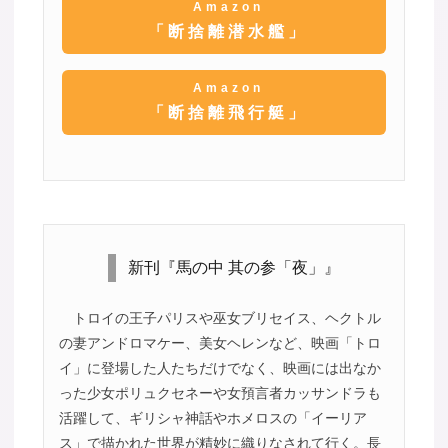
Amazon
「断捨離潜水艦」
Amazon
「断捨離飛行艇」
新刊『馬の中 其の参「夜」』
トロイの王子パリスや巫女ブリセイス、ヘクトル
の妻アンドロマケー、美女ヘレンなど、映画「トロ
イ」に登場した人たちだけでなく、映画には出なか
った少女ポリュクセネーや女預言者カッサンドラも
活躍して、ギリシャ神話やホメロスの「イーリア
ス」で描かれた世界が精妙に織りなされて行く。長