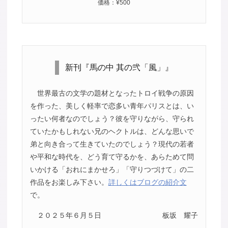
価格：¥500
新刊『馬の中 其の弐「風」』
世界最古の文学の題材となったトロイ戦争の原因
を作った、美しく軽率で恋多い青年パリスとは、い
ったい何者なのでしょう？彼を守りながら、守られ
ていたかもしれない兄のヘクトルは、どんな思いで
弟と向き合って生きていたのでしょう？現代の若者
や平和な時代を、どう育て守るかを、あらためて問
いかける「おれにまかせろ」「守りつづけて」の二
作品をお楽しみ下さい。
詳しくはブログの紹介文
で。
２０２５年６月５日
板坂 耀子