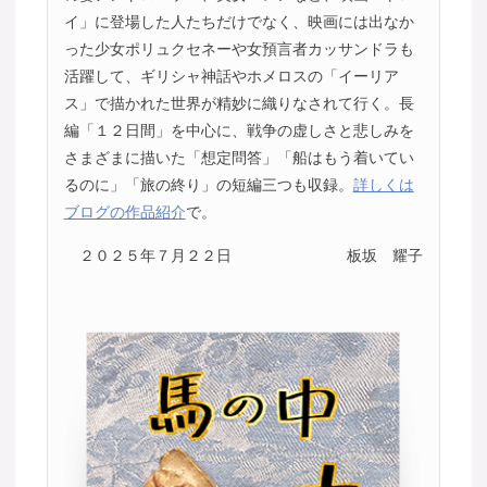
イ」に登場した人たちだけでなく、映画には出なか
った少女ポリュクセネーや女預言者カッサンドラも
活躍して、ギリシャ神話やホメロスの「イーリア
ス」で描かれた世界が精妙に織りなされて行く。長
編「１２日間」を中心に、戦争の虚しさと悲しみを
さまざまに描いた「想定問答」「船はもう着いてい
るのに」「旅の終り」の短編三つも収録。
詳しくは
ブログの作品紹介
で。
２０２５年７月２２日
板坂 耀子