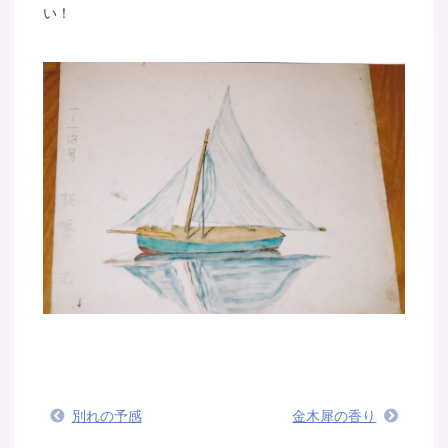
い！
別れの予感
金木犀の香り