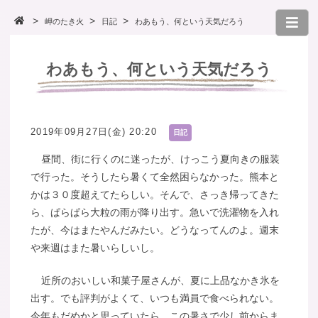
岬のたき火
日記
わあもう、何という天気だろう
わあもう、何という天気だろう
2019年09月27日(金) 20:20
日記
昼間、街に行くのに迷ったが、けっこう夏向きの服装
で行った。そうしたら暑くて全然困らなかった。熊本と
かは３０度超えてたらしい。そんで、さっき帰ってきた
ら、ぱらぱら大粒の雨が降り出す。急いで洗濯物を入れ
たが、今はまたやんだみたい。どうなってんのよ。週末
や来週はまた暑いらしいし。
近所のおいしい和菓子屋さんが、夏に上品なかき氷を
出す。でも評判がよくて、いつも満員で食べられない。
今年もだめかと思っていたら、この暑さで少し前からま