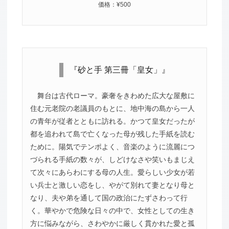
価格：¥500
『砂と手 第三冊「皇女」』
舞台は古代ローマ。豪奢をきわめた広大な屋敷に
住む元老院の老議員のもとに、地中海の島から一人
の青年が従者とともに訪れる。かつて皇女だったが
都を追われて島で亡くなった母が残した手紙を読む
ために。陽気でテンポよく、音楽のように流麗につ
づられる手紙の数々が、しどけなさや笑いもまじえ
て次々にあらわにする母の人生。愛らしい少女が若
い兵士と激しい恋をし、やがて別れて妻となり母と
なり、夫や弟を通して国の政治にたずさわって行
く。華やかで危険な日々の中で、女性としての生き
方に悩みながら、さわやかに厳しく貫かれた愛と孤