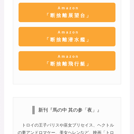
Amazon
「断捨離展望台」
Amazon
「断捨離潜水艦」
Amazon
「断捨離飛行艇」
新刊『馬の中 其の参「夜」』
トロイの王子パリスや巫女ブリセイス、ヘクトル
の妻アンドロマケー、美女ヘレンなど、映画「トロ