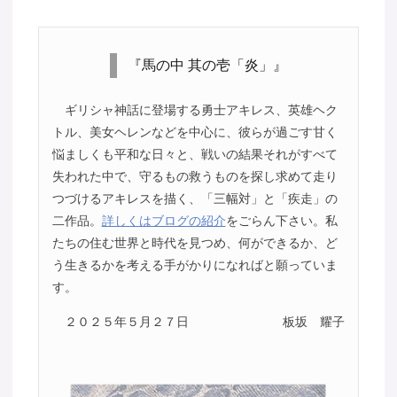
『馬の中 其の壱「炎」』
ギリシャ神話に登場する勇士アキレス、英雄ヘク
トル、美女ヘレンなどを中心に、彼らが過ごす甘く
悩ましくも平和な日々と、戦いの結果それがすべて
失われた中で、守るもの救うものを探し求めて走り
つづけるアキレスを描く、「三幅対」と「疾走」の
二作品。
詳しくはブログの紹介
をごらん下さい。私
たちの住む世界と時代を見つめ、何ができるか、ど
う生きるかを考える手がかりになればと願っていま
す。
２０２５年５月２７日
板坂 耀子