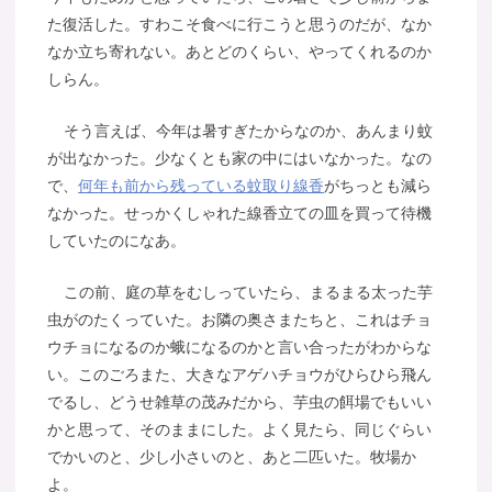
た復活した。すわこそ食べに行こうと思うのだが、なか
なか立ち寄れない。あとどのくらい、やってくれるのか
しらん。
そう言えば、今年は暑すぎたからなのか、あんまり蚊
が出なかった。少なくとも家の中にはいなかった。なの
で、
何年も前から残っている蚊取り線香
がちっとも減ら
なかった。せっかくしゃれた線香立ての皿を買って待機
していたのになあ。
この前、庭の草をむしっていたら、まるまる太った芋
虫がのたくっていた。お隣の奥さまたちと、これはチョ
ウチョになるのか蛾になるのかと言い合ったがわからな
い。このごろまた、大きなアゲハチョウがひらひら飛ん
でるし、どうせ雑草の茂みだから、芋虫の餌場でもいい
かと思って、そのままにした。よく見たら、同じぐらい
でかいのと、少し小さいのと、あと二匹いた。牧場か
よ。