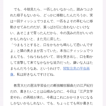
でも、今朝見たら、一匹しかいなかった。踏みつぶさ
れた様子もないから、どっかに移動したんだろうか。実
は一回ティッシュでつまんで、一匹をよその草むらに移
動させてみたのだが、葉っぱが口に合わないといけな
い、あそこまで育ったんだから、今の茂みの方がいいの
かもしれないと、また元に戻した。
「つまもうとすると、口をかちかち鳴らして恐いんです
よ」と隣の奥さまが言っていた。本当にティッシュでつ
まんでも、うねうねもがいて、頭を突き出し、口を動か
して攻撃して来てなかなかな迫力だった。嫌いな人はた
まらんだろうなあ。というわけで、
閲覧注意の芋虫画
像
。私は好きなんですけどね。
教育大だの憲法学習会だの断捨離狂騒曲だの江戸紀行
だの、書きたいことは山積みなのに、今日は「江戸文学
史やわ」の再校が来た。今夜はこれにかかりきりになる
しかないかもしれない。でも、ちょっとでも何か書きた