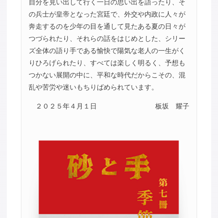
自分を見い出して行く一日の思い出を語ったり、そ
の兵士が皇帝となった宮廷で、外交や内政に人々が
奔走するのを少年の目を通して見たある夏の日々が
つづられたり、それらの話をはじめとした、シリー
ズ全体の語り手である愉快で陽気な老人の一生がく
りひろげられたり、すべては楽しく明るく、予想も
つかない展開の中に、平和な時代だからこその、混
乱や苦労や迷いもちりばめられています。
２０２５年４月１日
板坂 耀子