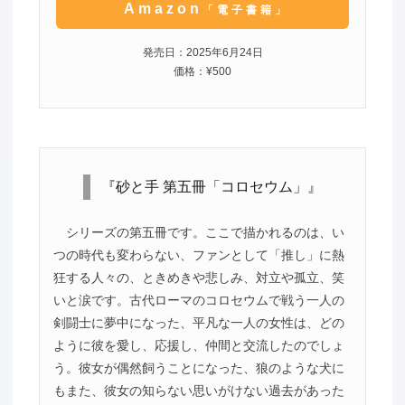
Amazon
「電子書籍」
発売日：2025年6月24日
価格：¥500
『砂と手 第五冊「コロセウム」』
シリーズの第五冊です。ここで描かれるのは、い
つの時代も変わらない、ファンとして「推し」に熱
狂する人々の、ときめきや悲しみ、対立や孤立、笑
いと涙です。古代ローマのコロセウムで戦う一人の
剣闘士に夢中になった、平凡な一人の女性は、どの
ように彼を愛し、応援し、仲間と交流したのでしょ
う。彼女が偶然飼うことになった、狼のような犬に
もまた、彼女の知らない思いがけない過去があった