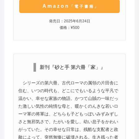
Amazon
「電子書籍」
発売日：2025年6月24日
価格：¥500
新刊『砂と手 第六冊「家」』
シリーズの第六冊。古代ローマの属領の片田舎に
住む、いつの時代も、どこにでもいるような平凡で
温かい、幸せな家族の物語。かつて山賊の一味だっ
た激しい気性の純情な母と、暖かくのんきな若いロ
ーマ軍の将軍は、どちらも子どもっぽいみずみずし
さと無邪気さで、たがいを愛し、幼い息子をかわい
がっていた。その幸せな日常は、残酷な支配者と政
敵によって、突然無惨に破壊される。生き残った者