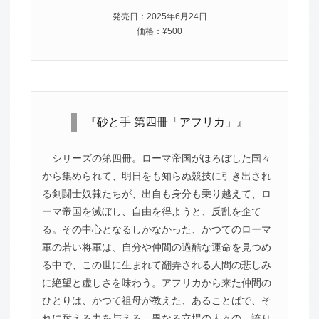
発売日：2025年6月24日
価格：¥500
『砂と手 第四冊「アフリカ」』
シリーズの第四冊。ローマ帝国がほろぼした国々
から集められて、明日をも知らぬ競技に引き出され
る剣闘士奴隷たちが、出自も身分も乗り越えて、ロ
ーマ帝国を滅ぼし、自由を得ようと、反乱を企て
る。その中心となるしかなかった、かつてのローマ
軍の若い将軍は、自分や仲間の過酷な運命を見つめ
る中で、この世に生まれて翻弄される人間の悲しみ
に絶望と虚しさを味わう。アフリカから来た仲間の
ひとりは、かつて祖母が教えた、あることばで、そ
れに耐える力を与える。異なる立場の人々の、誇り