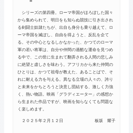
シリーズの第四冊。ローマ帝国がほろぼした国々
から集められて、明日をも知らぬ競技に引き出され
る剣闘士奴隷たちが、出自も身分も乗り越えて、ロ
ーマ帝国を滅ぼし、自由を得ようと、反乱を企て
る。その中心となるしかなかった、かつてのローマ
軍の若い将軍は、自分や仲間の過酷な運命を見つめ
る中で、この世に生まれて翻弄される人間の悲しみ
に絶望と虚しさを味わう。アフリカから来た仲間の
ひとりは、かつて祖母が教えた、あることばで、そ
れに耐える力を与える。異なる立場の人々の、誇り
と未来をかちとろうと決意し団結する、激しく力強
く、熱い物語。映画「グラディエーター」の感想か
ら生まれた作品ですが、映画を知らなくても問題な
く楽しめます。
２０２５年２月１２日
板坂 耀子