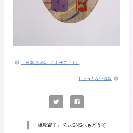
「日本辺境論」によせて（１）
しょうもない速報
「板坂耀子」 公式SNSへもどうぞ