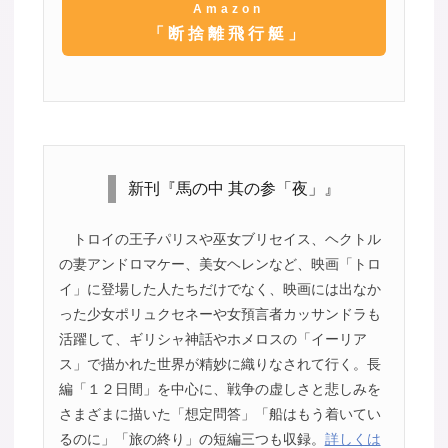
Amazon
「断捨離飛行艇」
新刊『馬の中 其の参「夜」』
トロイの王子パリスや巫女ブリセイス、ヘクトル
の妻アンドロマケー、美女ヘレンなど、映画「トロ
イ」に登場した人たちだけでなく、映画には出なか
った少女ポリュクセネーや女預言者カッサンドラも
活躍して、ギリシャ神話やホメロスの「イーリア
ス」で描かれた世界が精妙に織りなされて行く。長
編「１２日間」を中心に、戦争の虚しさと悲しみを
さまざまに描いた「想定問答」「船はもう着いてい
るのに」「旅の終り」の短編三つも収録。
詳しくは