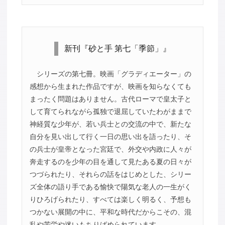
新刊『砂と手 第七「季節」』
シリーズの第七冊。映画「グラディエーター」の
感想から生まれた作品ですが、映画を知らなくても
まったく問題はありません。古代ローマで皇太子と
して育てられながら孤独で退屈していたわがままで
神経質な少年が、若い兵士との交流の中で、新たな
自分を見い出して行く一日の思い出を語ったり、そ
の兵士が皇帝となった宮廷で、外交や内政に人々が
奔走するのを少年の目を通して見たある夏の日々が
つづられたり、それらの話をはじめとした、シリー
ズ全体の語り手である愉快で陽気な老人の一生がく
りひろげられたり、すべては楽しく明るく、予想も
つかない展開の中に、平和な時代だからこその、混
乱や苦労や迷いもちりばめられています。