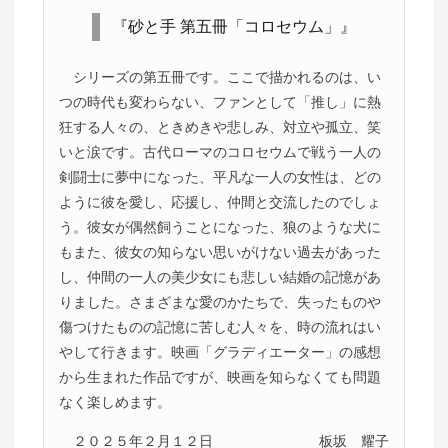
『砂と手 第五冊「コロセウム」』
シリーズの第五冊です。ここで描かれるのは、い
つの時代も変わらない、ファンとして「推し」に熱
狂する人々の、ときめきや悲しみ、対立や孤立、笑
いと涙です。古代ローマのコロセウムで戦う一人の
剣闘士に夢中になった、平凡な一人の女性は、どの
ように彼を愛し、応援し、仲間と交流したのでしょ
う。彼女が偶然飼うことになった、狼のような犬に
もまた、彼女の知らない思いがけない過去があった
し、仲間の一人の美少女にも悲しい結婚の記憶があ
りました。さまざまな愛のかたちで、失ったものや
傷つけたものの記憶に苦しむ人々を、時の流れはい
やして行きます。映画「グラディエーター」の感想
から生まれた作品ですが、映画を知らなくても問題
なく楽しめます。
２０２５年２月１２日
板坂 耀子