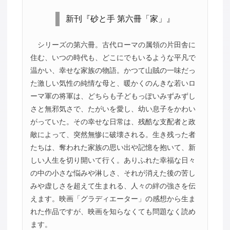
新刊『砂と手 第六冊「家」』
シリーズの第六冊。古代ローマの属領の片田舎に
住む、いつの時代も、どこにでもいるような平凡で
温かい、幸せな家族の物語。かつて山賊の一味だっ
た激しい気性の純情な母と、暖かくのんきな若いロ
ーマ軍の将軍は、どちらも子どもっぽいみずみずし
さと無邪気さで、たがいを愛し、幼い息子をかわい
がっていた。その幸せな日常は、残酷な支配者と政
敵によって、突然無惨に破壊される。生き残った者
たちは、奪われた家族の思い出や記憶を抱いて、新
しい人生を切り開いて行く。ありふれた幸福な日々
の中の小さな悩みや淋しさ、それが消えた後の苦し
みや虚しさを超えて生まれる、人々の絆の強さを伝
えます。映画「グラディエーター」の感想から生ま
れた作品ですが、映画を知らなくても問題なく読め
ます。