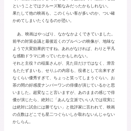
ということではクルーズ船なみだったかもしれない。
果たして他の映画も、このくらい客が多いのか、つい確
かめてしまいたくなるのが恐い。
あ、映画はやっぱり、なかなかよくできていました。
前半の対策会議と最後近くのブルペンの映像が、地味な
ようで大変効果的ですね。あれがなければ、わりと平凡
な感動ドラマに終っていたかもしれない。
それと主役？の稲葉さんが、見た目だけではなく、滑舌
もたたずまいも、せりふの内容も、役者として出来すぎ
なくらい優秀すぎて、ちょっと笑ってしまうぐらい。お
茶の間の好感度ナンバーワンの俳優が演じているかと思
いました。超変なこと言いますが、あのままの感じで俳
優が演じたら、絶対に「あんな立派でいい人では現実に
は絶対に試合には勝てない」と批評家に言われて、映画
の点数はどこでも星二つぐらいしか取れないんじゃない
かしらん。