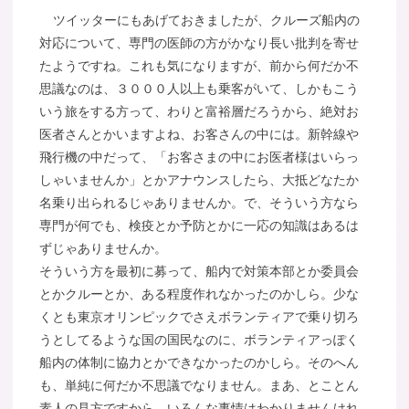
ツイッターにもあげておきましたが、クルーズ船内の
対応について、専門の医師の方がかなり長い批判を寄せ
たようですね。これも気になりますが、前から何だか不
思議なのは、３０００人以上も乗客がいて、しかもこう
いう旅をする方って、わりと富裕層だろうから、絶対お
医者さんとかいますよね、お客さんの中には。新幹線や
飛行機の中だって、「お客さまの中にお医者様はいらっ
しゃいませんか」とかアナウンスしたら、大抵どなたか
名乗り出られるじゃありませんか。で、そういう方なら
専門が何でも、検疫とか予防とかに一応の知識はあるは
ずじゃありませんか。
そういう方を最初に募って、船内で対策本部とか委員会
とかクルーとか、ある程度作れなかったのかしら。少な
くとも東京オリンピックでさえボランティアで乗り切ろ
うとしてるような国の国民なのに、ボランティアっぽく
船内の体制に協力とかできなかったのかしら。そのへん
も、単純に何だか不思議でなりません。まあ、とことん
素人の見方ですから、いろんな事情はわかりませんけれ