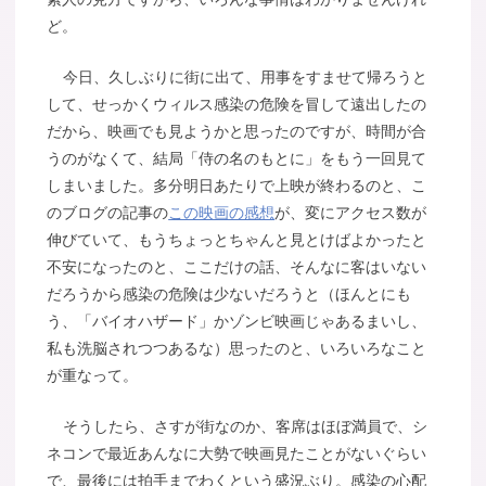
ど。
今日、久しぶりに街に出て、用事をすませて帰ろうと
して、せっかくウィルス感染の危険を冒して遠出したの
だから、映画でも見ようかと思ったのですが、時間が合
うのがなくて、結局「侍の名のもとに」をもう一回見て
しまいました。多分明日あたりで上映が終わるのと、こ
のブログの記事の
この映画の感想
が、変にアクセス数が
伸びていて、もうちょっとちゃんと見とけばよかったと
不安になったのと、ここだけの話、そんなに客はいない
だろうから感染の危険は少ないだろうと（ほんとにも
う、「バイオハザード」かゾンビ映画じゃあるまいし、
私も洗脳されつつあるな）思ったのと、いろいろなこと
が重なって。
そうしたら、さすが街なのか、客席はほぼ満員で、シ
ネコンで最近あんなに大勢で映画見たことがないぐらい
で、最後には拍手までわくという盛況ぶり。感染の心配