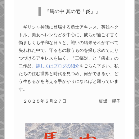
『馬の中 其の壱「炎」』
ギリシャ神話に登場する勇士アキレス、英雄ヘク
トル、美女ヘレンなどを中心に、彼らが過ごす甘く
悩ましくも平和な日々と、戦いの結果それがすべて
失われた中で、守るもの救うものを探し求めて走り
つづけるアキレスを描く、「三幅対」と「疾走」の
二作品。
詳しくはブログの紹介
をごらん下さい。私
たちの住む世界と時代を見つめ、何ができるか、ど
う生きるかを考える手がかりになればと願っていま
す。
２０２５年５月２７日
板坂 耀子