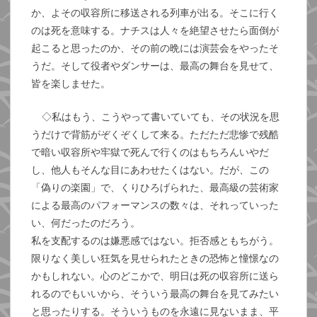
か、よその収容所に移送される列車が出る。そこに行く
のは死を意味する。ナチスは人々を絶望させたら面倒が
起こると思ったのか、その前の晩には演芸会をやったそ
うだ。そして役者やダンサーは、最高の舞台を見せて、
皆を楽しませた。
◇私はもう、こうやって書いていても、その状況を思
うだけで背筋がぞくぞくして来る。ただただ悲惨で残酷
で暗い収容所や牢獄で死んで行くのはもちろんいやだ
し、他人もそんな目にあわせたくはない。だが、この
「偽りの楽園」で、くりひろげられた、最高級の芸術家
による最高のパフォーマンスの数々は、それっていった
い、何だったのだろう。
私を支配するのは嫌悪感ではない。拒否感ともちがう。
限りなく美しい狂気を見せられたときの恐怖と憧憬なの
かもしれない。心のどこかで、明日は死の収容所に送ら
れるのでもいいから、そういう最高の舞台を見てみたい
と思ったりする。そういうものを永遠に見ないまま、平