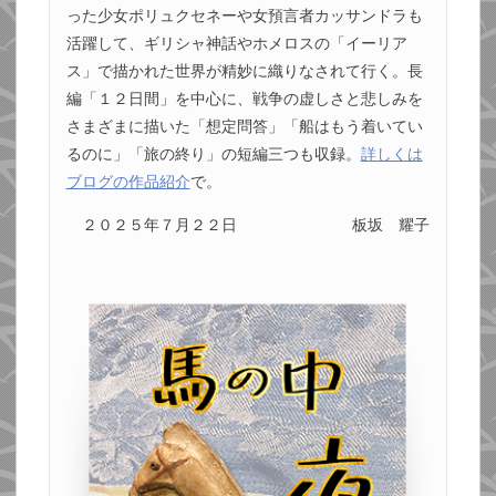
った少女ポリュクセネーや女預言者カッサンドラも
活躍して、ギリシャ神話やホメロスの「イーリア
ス」で描かれた世界が精妙に織りなされて行く。長
編「１２日間」を中心に、戦争の虚しさと悲しみを
さまざまに描いた「想定問答」「船はもう着いてい
るのに」「旅の終り」の短編三つも収録。
詳しくは
ブログの作品紹介
で。
２０２５年７月２２日
板坂 耀子