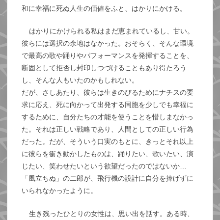
和に幸福に死ぬ人生の価値をふと、はかりにかける。
はかりにかけられる私はまだ恵まれているし、甘い。
彼らには選択の余地はなかった。おそらく、そんな環境
で最高の歌や踊りやパフォーマンスを発揮することを、
断固として拒否し封印しつづけることもあり得たろう
し、そんな人もいたのかもしれない。
だが、さしあたり、彼らは生きのびるためにナチスの要
求に応え、死に向かって出発する同胞を少しでも幸福に
するために、自分たちの才能を使うことを惜しまなかっ
た。それは正しい戦略であり、人間としての正しい行為
だった。だが、そういう口実のもとに、きっとそれ以上
に彼らを衝き動かしたものは、踊りたい、歌いたい、演
じたい、笑わせたいという欲望だったのではないか…
「風立ちぬ」の二郎が、飛行機の設計に自分を捧げずに
いられなかったように。
生き残ったひとりの女性は、思い出を話す。ある時、