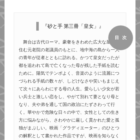
『砂と手 第三冊「皇女」』
目次
舞台は古代ローマ。豪奢をきわめた広大な屋敷に
住む元老院の老議員のもとに、地中海の島から一人
の青年が従者とともに訪れる。かつて皇女だったが
都を追われて島で亡くなった母が残した手紙を読む
ために。陽気でテンポよく、音楽のように流麗につ
づられる手紙の数々が、しどけなさや笑いもまじえ
て次々にあらわにする母の人生。愛らしい少女が若
い兵士と激しい恋をし、やがて別れて妻となり母と
なり、夫や弟を通して国の政治にたずさわって行
く。華やかで危険な日々の中で、女性としての生き
方に悩みながら、さわやかに厳しく貫かれた愛と孤
独がまぶしい。映画「グラディエーター」のひとつ
の解釈として書かれた作品ですが、映画を知らなく