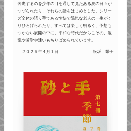
奔走するのを少年の目を通して見たある夏の日々が
つづられたり、それらの話をはじめとした、シリー
ズ全体の語り手である愉快で陽気な老人の一生がく
りひろげられたり、すべては楽しく明るく、予想も
つかない展開の中に、平和な時代だからこその、混
乱や苦労や迷いもちりばめられています。
２０２５年４月１日
板坂 耀子