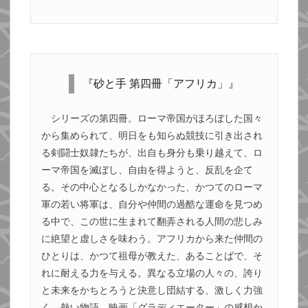
『砂と手 第四冊「アフリカ」』
シリーズの第四冊。ローマ帝国がほろぼした国々
から集められて、明日をも知らぬ競技に引き出され
る剣闘士奴隷たちが、出自も身分も乗り越えて、ロ
ーマ帝国を滅ぼし、自由を得ようと、反乱を企て
る。その中心となるしかなかった、かつてのローマ
軍の若い将軍は、自分や仲間の過酷な運命を見つめ
る中で、この世に生まれて翻弄される人間の悲しみ
に絶望と虚しさを味わう。アフリカから来た仲間の
ひとりは、かつて祖母が教えた、あることばで、そ
れに耐える力を与える。異なる立場の人々の、誇り
と未来をかちとろうと決意し団結する、激しく力強
く、熱い物語。映画「グラディエーター」の感想か