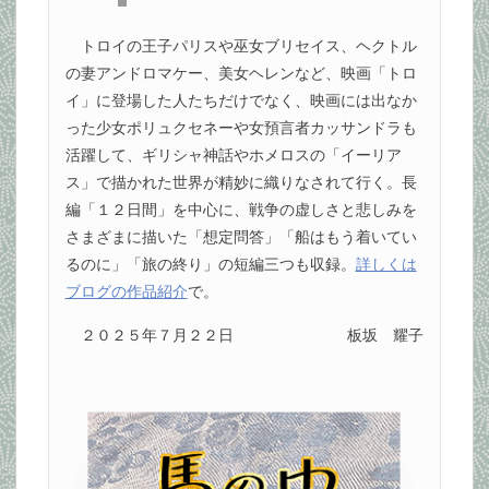
トロイの王子パリスや巫女ブリセイス、ヘクトル
の妻アンドロマケー、美女ヘレンなど、映画「トロ
イ」に登場した人たちだけでなく、映画には出なか
った少女ポリュクセネーや女預言者カッサンドラも
活躍して、ギリシャ神話やホメロスの「イーリア
ス」で描かれた世界が精妙に織りなされて行く。長
編「１２日間」を中心に、戦争の虚しさと悲しみを
さまざまに描いた「想定問答」「船はもう着いてい
るのに」「旅の終り」の短編三つも収録。
詳しくは
ブログの作品紹介
で。
２０２５年７月２２日
板坂 耀子