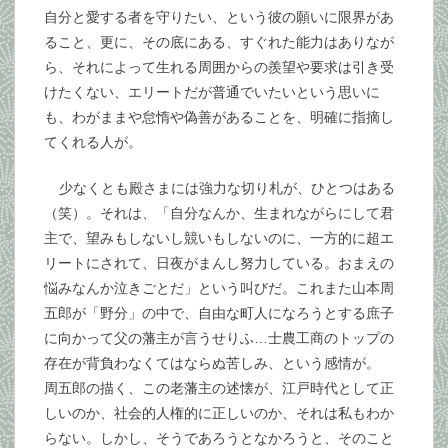
自分と愛する者を守りたい、という彼の願いに限界があ
ること、更に、その底にある、すぐれた能力はありなが
ら、それによって生れる周囲からの羨望や要求は引き受
けたくない、エリートだが普通でいたいという思いに
も、わがままや怠惰や偽善があることを、明確に指摘し
てくれる人が。
少なくとも殿さまには強力な切り札が、ひとつはある
（笑）。それは、「自分なんか、生まれながらにして君
主で、望みもしないし競いもしないのに、一方的に超エ
リートにされて、日夜がまんし努力している。おまえの
悩みなんか泣きごとだ」という叫びだ。これまた山本周
五郎が「野分」の中で、自由な町人になろうとする庶子
に向かって父の藩主が言うせりふ…士農工商のトップの
存在が背負わなくてはならぬ苦しみ、という感情が。
周五郎の描く、この老藩主の述懐が、江戸時代として正
しいのか、社会的人権的に正しいのか、それは私もわか
らない。しかし、そうであろうとなかろうと、そのこと