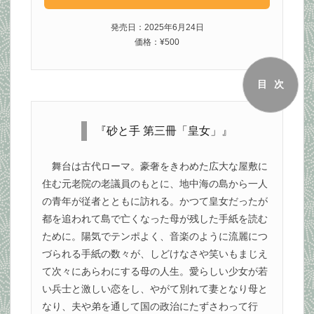
発売日：2025年6月24日
価格：¥500
目次
『砂と手 第三冊「皇女」』
舞台は古代ローマ。豪奢をきわめた広大な屋敷に
住む元老院の老議員のもとに、地中海の島から一人
の青年が従者とともに訪れる。かつて皇女だったが
都を追われて島で亡くなった母が残した手紙を読む
ために。陽気でテンポよく、音楽のように流麗につ
づられる手紙の数々が、しどけなさや笑いもまじえ
て次々にあらわにする母の人生。愛らしい少女が若
い兵士と激しい恋をし、やがて別れて妻となり母と
なり、夫や弟を通して国の政治にたずさわって行