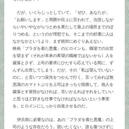
だが、いくらじっとしていて、「ぜひ、あなたが」
「お願いします」と周囲や目上に言われて、当惑しなが
らいやいやながらつとめを果たして最上の場所までのぼ
りつめる、というのが理想でも、そこまでの好運に人は
なかなかというより、まず絶対にめぐりあえない。
映画「プラダを着た悪魔」のヒロインも、職場での出世
を望まず（それが本来の希望の職種ではないから）人を
蹴落とさず、上司の要求にひたすら応えている間に、ず
んずん出世してしまう。だが、その「私は望んでいない
のに」と言いつつ栄光をつかんで行く、言ってみれば無
意識のカマトトぶりを上司はきっちり指摘して、他人を
蹴落とす覚悟がなければ、言いかえればそれをしていい
と思うほど好きな仕事でなければならないという事実
を、ヒロインにしっかり自覚させるのだ。
伊兵衛に必要なのは、あの「プラダを着た悪魔」の上
司のような存在だろう。競いたくない、誰も傷つけずに