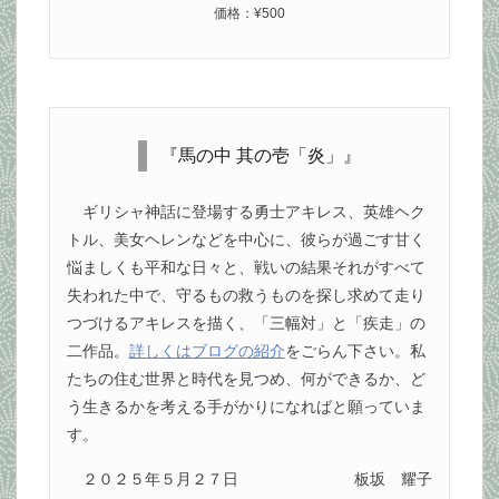
価格：¥500
『馬の中 其の壱「炎」』
ギリシャ神話に登場する勇士アキレス、英雄ヘク
トル、美女ヘレンなどを中心に、彼らが過ごす甘く
悩ましくも平和な日々と、戦いの結果それがすべて
失われた中で、守るもの救うものを探し求めて走り
つづけるアキレスを描く、「三幅対」と「疾走」の
二作品。
詳しくはブログの紹介
をごらん下さい。私
たちの住む世界と時代を見つめ、何ができるか、ど
う生きるかを考える手がかりになればと願っていま
す。
２０２５年５月２７日
板坂 耀子