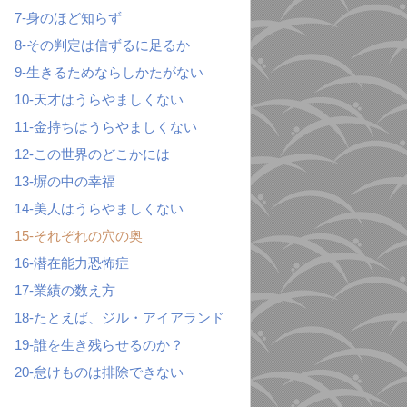
7-身のほど知らず
8-その判定は信ずるに足るか
9-生きるためならしかたがない
10-天才はうらやましくない
11-金持ちはうらやましくない
12-この世界のどこかには
13-塀の中の幸福
14-美人はうらやましくない
15-それぞれの穴の奥
16-潜在能力恐怖症
17-業績の数え方
18-たとえば、ジル・アイアランド
19-誰を生き残らせるのか？
20-怠けものは排除できない