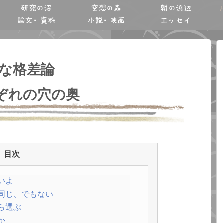
研究の沼
空想の森
朝の浜辺
論文・資料
小説・映画
エッセイ
な格差論
れぞれの穴の奥
目次
いよ
同じ、でもない
ら選ぶ
か