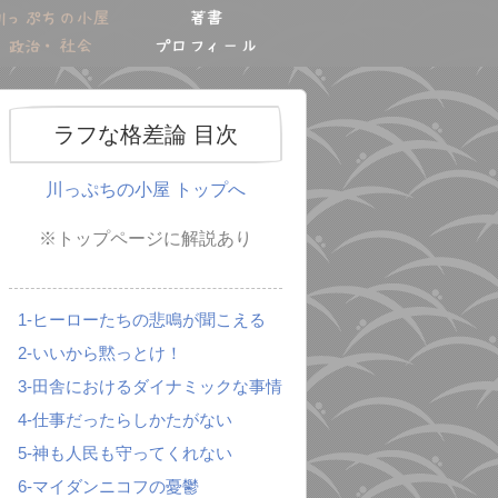
川っぷちの小屋
著書
政治・社会
プロフィール
ラフな格差論 目次
川っぷちの小屋 トップへ
※トップページに解説あり
1-ヒーローたちの悲鳴が聞こえる
2-いいから黙っとけ！
3-田舎におけるダイナミックな事情
4-仕事だったらしかたがない
5-神も人民も守ってくれない
6-マイダンニコフの憂鬱