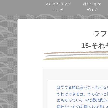
いたさかランド
岬のたき火
トップ
ブログ
ラフ
15-そ
ばててる時に言うこっちゃな
やればできるは、やらないと
まちがっていそうな選択肢か
使わないものを持っちゃ悪い