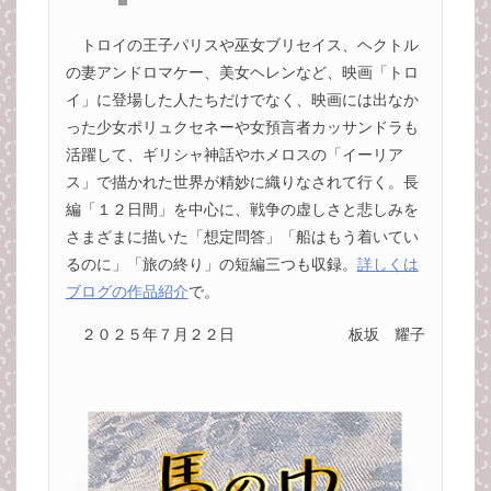
トロイの王子パリスや巫女ブリセイス、ヘクトル
の妻アンドロマケー、美女ヘレンなど、映画「トロ
イ」に登場した人たちだけでなく、映画には出なか
った少女ポリュクセネーや女預言者カッサンドラも
活躍して、ギリシャ神話やホメロスの「イーリア
ス」で描かれた世界が精妙に織りなされて行く。長
編「１２日間」を中心に、戦争の虚しさと悲しみを
さまざまに描いた「想定問答」「船はもう着いてい
るのに」「旅の終り」の短編三つも収録。
詳しくは
ブログの作品紹介
で。
２０２５年７月２２日
板坂 耀子