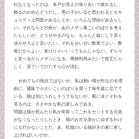
れなくなったのは、各戸が見えの張り合いで疲れるし、
飾るのがめんどうだし、男の子がいると思われるとセキ
ュリティ上問題があるしとか、いろんな理由があるらし
い。それならと行政が、あのメザシ風こいのぼりを考え
たらしいが、どうせやるのなら、ちゃんと縦にして高く
泳がせろよと言いたい。それもせいぜい数尾でよい。数
尾だからよい。多けりゃいいってもんじゃない。ずらり
と並べるからメザシになる。廃物利用みたいで貧乏たら
しく、見ていてひたすら心が沈む。
せめてもの抵抗ではないが、私は飼い猫が牡なのを理
由に、通販で小さいこいのぼりを買って毎年庭に立てて
いる。猫は別にうれしそうでもないが、風に泳ぐそれを
見るのは、ささやかな私の楽しみである。
問題は猫が死んだり私が年取ってこれをセットする元気
がなくなったりしたとき、猫のお古を誰かにゆずるわけ
にも行かないことだ。あ、牡猫のいる猫好きの家に差し
上げればいいのか。