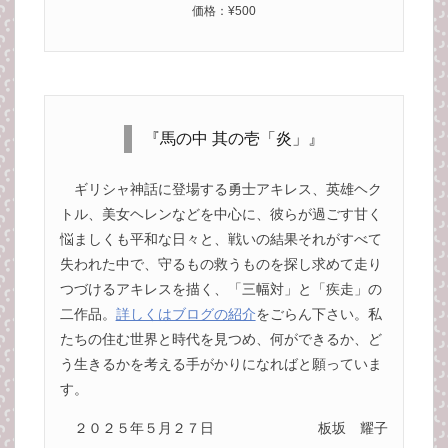
価格：¥500
『馬の中 其の壱「炎」』
ギリシャ神話に登場する勇士アキレス、英雄ヘク
トル、美女ヘレンなどを中心に、彼らが過ごす甘く
悩ましくも平和な日々と、戦いの結果それがすべて
失われた中で、守るもの救うものを探し求めて走り
つづけるアキレスを描く、「三幅対」と「疾走」の
二作品。
詳しくはブログの紹介
をごらん下さい。私
たちの住む世界と時代を見つめ、何ができるか、ど
う生きるかを考える手がかりになればと願っていま
す。
２０２５年５月２７日
板坂 耀子