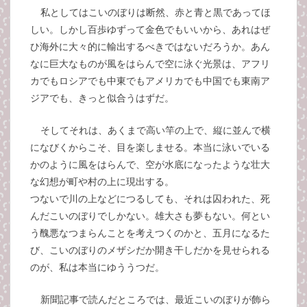
私としてはこいのぼりは断然、赤と青と黒であってほ
しい。しかし百歩ゆずって金色でもいいから、あれはぜ
ひ海外に大々的に輸出するべきではないだろうか。あん
なに巨大なものが風をはらんで空に泳ぐ光景は、アフリ
カでもロシアでも中東でもアメリカでも中国でも東南ア
ジアでも、きっと似合うはずだ。
そしてそれは、あくまで高い竿の上で、縦に並んで横
になびくからこそ、目を楽しませる。本当に泳いでいる
かのように風をはらんで、空が水底になったような壮大
な幻想が町や村の上に現出する。
つないで川の上などにつるしても、それは囚われた、死
んだこいのぼりでしかない。雄大さも夢もない。何とい
う醜悪なつまらんことを考えつくのかと、五月になるた
び、こいのぼりのメザシだか開き干しだかを見せられる
のが、私は本当にゆううつだ。
新聞記事で読んだところでは、最近こいのぼりが飾ら