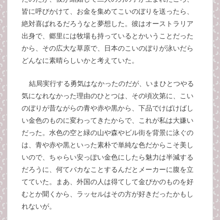
皆に呼びかけて、お金を集めてこいのぼりを送ったら、
絶対喜ばれるだろうなと夢想した。彼はオーストラリア
出身で、郷里には牧場も持っているとかいうことだった
から、その広大な草原で、日本のこいのぼりが泳いだら
どんなに素晴らしいかと考えていた。
結局実行する勇気はなかったのだが、いまひとつやる
気になれなかった理由のひとつは、その頃次第に、こい
のぼりが昔ながらの青や赤や黒から、下品でけばけばし
い金色のものに変わってきたからで、これが私は大嫌い
だった。水色の空と緑の山や森やビル街を背景に泳ぐの
は、青や赤や黒といった素朴で単純な色だからこそ美し
いので、ちゃらい安っぽい金色にしたら魅力は半減する
だろうに、何てバカなことするんだとメーカーに腹を立
てていた。まあ、外国の人は得てして金ぴかのものを好
むとか聞くから、ラッセルはその方が好きだったかもし
れないが。