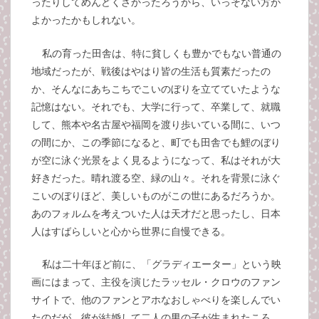
ったりしてめんどくさかったろうから、いっそない方が
よかったかもしれない。
私の育った田舎は、特に貧しくも豊かでもない普通の
地域だったが、戦後はやはり皆の生活も質素だったの
か、そんなにあちこちでこいのぼりを立てていたような
記憶はない。それでも、大学に行って、卒業して、就職
して、熊本や名古屋や福岡を渡り歩いている間に、いつ
の間にか、この季節になると、町でも田舎でも鯉のぼり
が空に泳ぐ光景をよく見るようになって、私はそれが大
好きだった。晴れ渡る空、緑の山々。それを背景に泳ぐ
こいのぼりほど、美しいものがこの世にあるだろうか。
あのフォルムを考えついた人は天才だと思ったし、日本
人はすばらしいと心から世界に自慢できる。
私は二十年ほど前に、「グラディエーター」という映
画にはまって、主役を演じたラッセル・クロウのファン
サイトで、他のファンとアホなおしゃべりを楽しんでい
たのだが、彼が結婚して二人の男の子が生まれたころ、