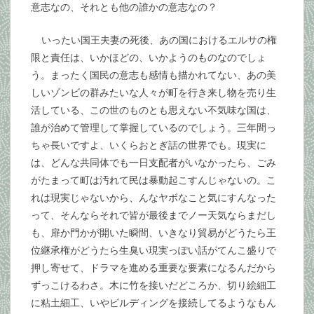
意志なの、それとも他の誰かの意志なの？
いったい国王夫妻の死後、あの国におけるエルサの権
限と責任は、いかほどの、いかようのものなのでしょ
う。まったく国民の意志も感情も描かれてない、あの美
しいゾンビの群みたいな人々が町を行き来し物を売り生
活している、この世のものとも思えない不気味な国は、
誰が治めて管理して掌握しているのでしょう。三年間っ
ちゃ長いですよ、いくらおとぎ話の世界でも。現実に
は、どんな共同体でも一日支配者がいなかったら、ごみ
がたまって町は汚れて民は暴動起こすんじゃないの。こ
れは現実じゃないから、んなヤボなこと気にすんなった
って、そんならそれで皆が最後までノー天気ならまだし
も、扉か門かが開いた瞬間、いきなり貿易がどうたら王
位継承権がどうたら生臭い現実っぽい話がてんこ盛りで
押し寄せて、ドラマを進める重要な要素になるんだから
ずっこけるわさ。木に竹を接いだどころか、切り絵細工
に粘土細工、いやビルディングを接続してるようなもん