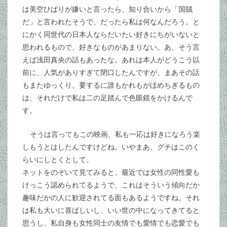
は美空ひばりが嫌いと言ったら、知り合いから「国賊
だ」と言われたそうで、だったら私は何なんだろう。と
にかく同世代の日本人ならだいたい好きにちがいないと
思われるもので、好きなものがあまりない。あ、そう言
えば浅田真央の話もあったな。あれは本人がどうこう以
前に、人気がありすぎて閉口したんですが、まあその話
もまたゆっくり。要するに誰もかれもがほめちぎるもの
は、それだけで私は二の足踏んで色眼鏡をかけるんで
す。
そうは言ってもこの映画、私も一応は好きになろう楽
しもうとはしたんですけどね。いやまあ、グチはこのく
らいにしとくとして。
ネットをのぞいて見てみると、最近では女性の同性愛も
けっこう認められてるようで、これはそういう傾向だか
趣味だかの人に歓迎されてる面もあるようですね。それ
は私も大いに喜ばしいし、いい世の中になってきてると
思うし、私自身も女性同士の友情でも愛情でも恋愛でも