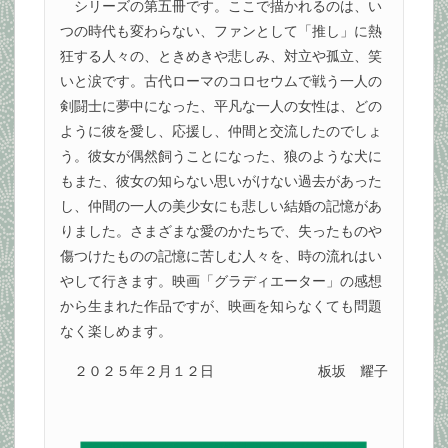
シリーズの第五冊です。ここで描かれるのは、い
つの時代も変わらない、ファンとして「推し」に熱
狂する人々の、ときめきや悲しみ、対立や孤立、笑
いと涙です。古代ローマのコロセウムで戦う一人の
剣闘士に夢中になった、平凡な一人の女性は、どの
ように彼を愛し、応援し、仲間と交流したのでしょ
う。彼女が偶然飼うことになった、狼のような犬に
もまた、彼女の知らない思いがけない過去があった
し、仲間の一人の美少女にも悲しい結婚の記憶があ
りました。さまざまな愛のかたちで、失ったものや
傷つけたものの記憶に苦しむ人々を、時の流れはい
やして行きます。映画「グラディエーター」の感想
から生まれた作品ですが、映画を知らなくても問題
なく楽しめます。
２０２５年２月１２日
板坂 耀子