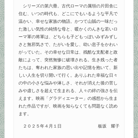
シリーズの第六冊。古代ローマの属領の片田舎に
住む、いつの時代も、どこにでもいるような平凡で
温かい、幸せな家族の物語。かつて山賊の一味だっ
た激しい気性の純情な母と、暖かくのんきな若いロ
ーマ軍の将軍は、どちらも子どもっぽいみずみずし
さと無邪気さで、たがいを愛し、幼い息子をかわい
がっていた。その幸せな日常は、残酷な支配者と政
敵によって、突然無惨に破壊される。生き残った者
たちは、奪われた家族の思い出や記憶を抱いて、新
しい人生を切り開いて行く。ありふれた幸福な日々
の中の小さな悩みや淋しさ、それが消えた後の苦し
みや虚しさを超えて生まれる、人々の絆の強さを伝
えます。映画「グラディエーター」の感想から生ま
れた作品ですが、映画を知らなくても問題なく読め
ます。
２０２５年４月１日
板坂 耀子