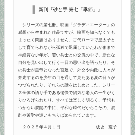
新刊『砂と手 第七「季節」』
シリーズの第七冊。映画「グラディエーター」の
感想から生まれた作品ですが、映画を知らなくても
まったく問題はありません。古代ローマで皇太子と
して育てられながら孤独で退屈していたわがままで
神経質な少年が、若い兵士との交流の中で、新たな
自分を見い出して行く一日の思い出を語ったり、そ
の兵士が皇帝となった宮廷で、外交や内政に人々が
奔走するのを少年の目を通して見たある夏の日々が
つづられたり、それらの話をはじめとした、シリー
ズ全体の語り手である愉快で陽気な老人の一生がく
りひろげられたり、すべては楽しく明るく、予想も
つかない展開の中に、平和な時代だからこその、混
乱や苦労や迷いもちりばめられています。
２０２５年４月１日
板坂 耀子