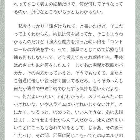
れってすごく表面の絵柄だけで、何が何してそうなって
るのか、肝心なところがちっともわからない。
私今うっかり「遠ざけられて」と書いたけど、そこだ
ってよくわからん。両親は何を思ってか、そこもようわ
からんのだけど（強大な魔力を持った幼い娘を「コント
ロールの方法を学べ」って、部屋にとじこめて治療も訓
練も何もしないって、どう考えてもそれ虐待だろ。手袋
はめさせた以外何をしたん？ じゃあの両親が残酷かバ
カか、その両方かっていうと、そうでもなくて、見たと
こ普通に優しい親っぽく描いてるだろ。もうそのへんも
何だか適当で中途半端でひたすら気持ち悪いんだよな
ー。何だよいったい、わけわからん、スライムみたいに
小ぎれいな、いやスライムは小ぎれいじゃないけど、と
にかく、つるっと、のめっと、いい人そうな、あの夫婦
はよ）、どうせようわからん二人だから、死んだのをい
いことにこっちも忘れてやるとして、じゃあ、その後三
年だっけ、その間、部屋に閉じこもってたのはエルサの