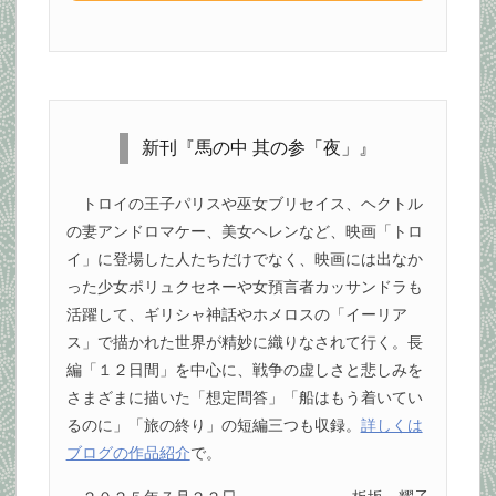
新刊『馬の中 其の参「夜」』
トロイの王子パリスや巫女ブリセイス、ヘクトル
の妻アンドロマケー、美女ヘレンなど、映画「トロ
イ」に登場した人たちだけでなく、映画には出なか
った少女ポリュクセネーや女預言者カッサンドラも
活躍して、ギリシャ神話やホメロスの「イーリア
ス」で描かれた世界が精妙に織りなされて行く。長
編「１２日間」を中心に、戦争の虚しさと悲しみを
さまざまに描いた「想定問答」「船はもう着いてい
るのに」「旅の終り」の短編三つも収録。
詳しくは
ブログの作品紹介
で。