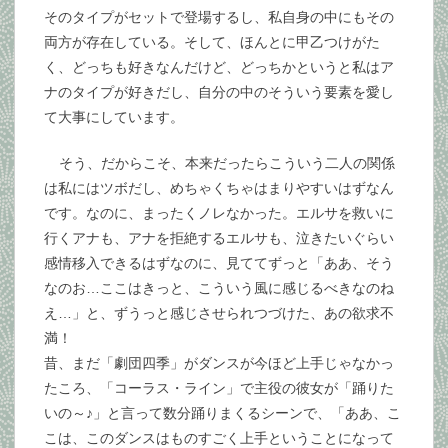
そのタイプがセットで登場するし、私自身の中にもその
両方が存在している。そして、ほんとに甲乙つけがた
く、どっちも好きなんだけど、どっちかというと私はア
ナのタイプが好きだし、自分の中のそういう要素を愛し
て大事にしています。
そう、だからこそ、本来だったらこういう二人の関係
は私にはツボだし、めちゃくちゃはまりやすいはずなん
です。なのに、まったくノレなかった。エルサを救いに
行くアナも、アナを拒絶するエルサも、泣きたいぐらい
感情移入できるはずなのに、見ててずっと「ああ、そう
なのお…ここはきっと、こういう風に感じるべきなのね
え…」と、ずうっと感じさせられつづけた、あの欲求不
満！
昔、まだ「劇団四季」がダンスが今ほど上手じゃなかっ
たころ、「コーラス・ライン」で主役の彼女が「踊りた
いの～♪」と言って数分踊りまくるシーンで、「ああ、こ
こは、このダンスはものすごく上手ということになって