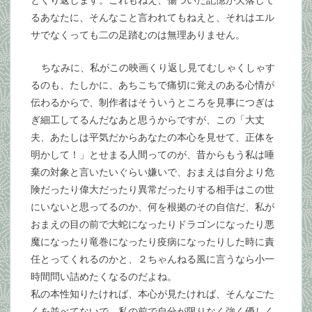
るあなたに、そんなこと言われてもねえと、それはエル
サでなくっても二の足踏むのは無理ありません。
ちなみに、私がこの映画くり返し見てむしゃくしゃす
るのも、たしかに、あちこちで痛切に覚えのある心情が
伝わるからで、制作者はそういうところを見事につぎは
ぎ細工してるんだなあと思うからですが、この「大丈
夫、あたしは平気だからあなたの本心を見せて、正体を
明かして！」とせまる人間ってのが、昔からもう私は唾
棄の対象と言いたいぐらい嫌いで、おまえは自分より危
険だったり偉大だったり異常だったりする相手はこの世
にいないと思ってるのか、何を根拠のその自信だ、私が
おまえの目の前で大蛇になったりドラゴンになったり悪
魔になったり竜巻になったり疫病になったりした時に責
任とってくれるのかと、２ちゃんねる風に言うなら小一
時間問い詰めたくなるのだよね。
私の本性知りたければ、本心が見たければ、そんなごた
くを並べてないで、私の前で自分が限りなく強く優しく