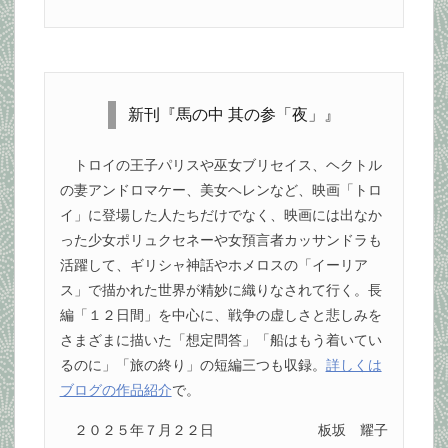
新刊『馬の中 其の参「夜」』
トロイの王子パリスや巫女ブリセイス、ヘクトル
の妻アンドロマケー、美女ヘレンなど、映画「トロ
イ」に登場した人たちだけでなく、映画には出なか
った少女ポリュクセネーや女預言者カッサンドラも
活躍して、ギリシャ神話やホメロスの「イーリア
ス」で描かれた世界が精妙に織りなされて行く。長
編「１２日間」を中心に、戦争の虚しさと悲しみを
さまざまに描いた「想定問答」「船はもう着いてい
るのに」「旅の終り」の短編三つも収録。
詳しくは
ブログの作品紹介
で。
２０２５年７月２２日
板坂 耀子