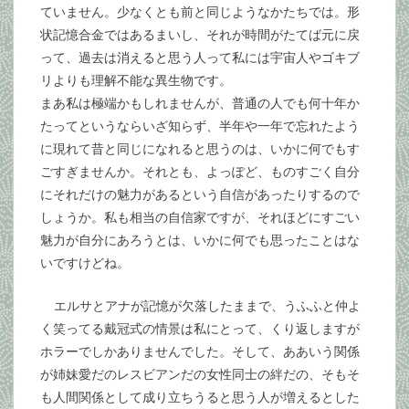
ていません。少なくとも前と同じようなかたちでは。形
状記憶合金ではあるまいし、それが時間がたてば元に戻
って、過去は消えると思う人って私には宇宙人やゴキブ
リよりも理解不能な異生物です。
まあ私は極端かもしれませんが、普通の人でも何十年か
たってというならいざ知らず、半年や一年で忘れたよう
に現れて昔と同じになれると思うのは、いかに何でもす
ごすぎませんか。それとも、よっぽど、ものすごく自分
にそれだけの魅力があるという自信があったりするので
しょうか。私も相当の自信家ですが、それほどにすごい
魅力が自分にあろうとは、いかに何でも思ったことはな
いですけどね。
エルサとアナが記憶が欠落したままで、うふふと仲よ
く笑ってる戴冠式の情景は私にとって、くり返しますが
ホラーでしかありませんでした。そして、ああいう関係
が姉妹愛だのレスビアンだの女性同士の絆だの、そもそ
も人間関係として成り立ちうると思う人が増えるとした