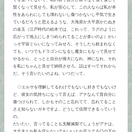
賢くなって見せろ。私が安心して、この人ならば私が本
性をあらわにしても壊れないし傷つかないし平気で生き
ているだろうと思えるような、大海原か大平原かたぬき
の金玉（江戸時代の絵本では、これって、ラグのように
広がって地上にしきつめられてることが多いのよ）かい
っそ宇宙ぐらいになってみせろ。そうしたら頼まれなく
ても、いつでもドラゴンになるし魔女にもなって見せて
やるから、とっとと自分が偉大になれ、神になれ、それ
を私にちゃんと見せて納得させろ。話はすべてそれから
だ。そう言いたいのよね、いつだって。
◇エルサを理解してるわけでもないし好きでもないけ
ど、彼女の気持ちになって言えば、アナなんて昔自分に
傷つけられて、しかもそのこと忘れてて、忘れてること
さえ知らないガキですよ。どうして信用できるっていう
の。
だいたい、言ってることも支離滅裂でしょうがアナは。
大丈夫とか私を守らないでもいいとか言うてる口の下か