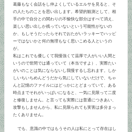
葛藤もなく会話をし仲よくしているエルサを見ると、そ
の人たちのことを思い出します。希望的観測として、相
手の中で自分との関わりの不愉快な部分はすべて消え、
楽しい思い出しか残っていないという可能性がないの
か、もしそうだったらそれでおたがいラッキーでハッピ
ーではないかと何の無理もなく思いこめる人というの
が。
私はこれでも優しくて我慢強くて温厚で人がいい人間と
いうので世間では通っていて（本当ですよ）、実際たい
がいのことは気にならないし我慢するし忘れます。しか
しいちいちめんどうだから気にしていないだけで、ちゃ
んと記憶のファイルにはどっかにとどまっていて、ある
時点までそれがいっぱいになると、一気に見限って二度
と修復しません。と言っても実際には普通につきあい、
攻撃もしませんから、私に見限られても実害は多分まっ
たくありません。
でも、意識の中ではもうその人は私にとって存在はし