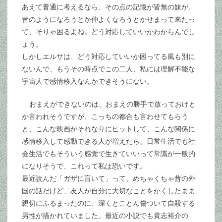
あえて普通に考えるなら、その点の記憶が皆無の妹が、
昔のようになろうとか仲よくなろうとかせまって来たっ
て、そりゃ困るよね。どう対応していいかわからんでし
ょう。
しかしエルサは、どう対応していいか困ってる風も別に
ないんで、もうその時点でこの二人、私には理解不能な
宇宙人で感情移入なんかできそうにない。
おまえができないのは、おまえの勝手で放っておけと
か言われそうですが、こっちの都合も言わせてもらう
と、こんな映画がそれなりにヒットして、こんな関係に
感情移入して感動できる人が増えたら、日常生活でも社
会生活でもそういう感覚で生きていいって常識が一般的
になりそうで、これって私は恐いです。
最近読んだ「ガザに盲いて」って、めちゃくちゃ昔の外
国の話だけど、友人が自分に大切なことをかくしたまま
親切にふるまったのに、深くとことん傷ついて自殺する
男性が描かれていました。最近の小説でも貴志裕介の