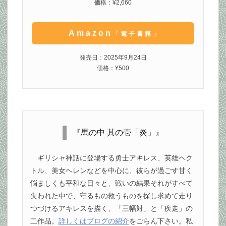
価格：¥2,660
Amazon
「電子書籍」
発売日：2025年9月24日
価格：¥500
『馬の中 其の壱「炎」』
ギリシャ神話に登場する勇士アキレス、英雄ヘク
トル、美女ヘレンなどを中心に、彼らが過ごす甘く
悩ましくも平和な日々と、戦いの結果それがすべて
失われた中で、守るもの救うものを探し求めて走り
つづけるアキレスを描く、「三幅対」と「疾走」の
二作品。
詳しくはブログの紹介
をごらん下さい。私