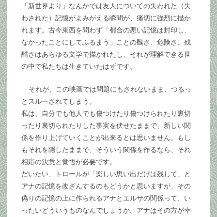
「新世界より」なんかでは友人についての失われた（失
わされた）記憶がよみがえる瞬間が、痛切に強烈に描か
れます。古今東西を問わず「都合の悪い記憶は封印し、
なかったことにしてふるまう」ことの醜さ、危険さ、残
酷さはあらゆる文学で描かれたし、それが理解できる世
の中で私たちは生きていたはずです。
それが、この映画では問題にもされないまま、つるっ
とスルーされてしまう。
私は、自分でも他人でも傷つけたり傷つけられたり裏切
ったり裏切られたりした事実を伏せたままで、新しい関
係を作り上げていくことが出来るとは思いません。もし
もそれを隠したままで、そういう関係を作るなら、それ
相応の決意と覚悟が必要です。
だいたい、トロールが「楽しい思い出だけは残して」と
アナの記憶を改ざんするのもどうかと思いますが、その
偽りの記憶の上に作られるアナとエルサの関係って、い
ったいどういうものなんでしょうか。アナはその方が幸