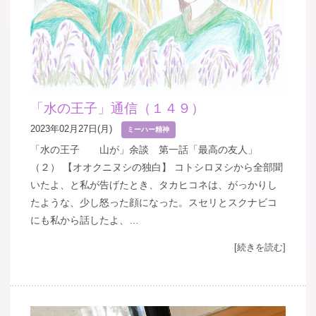
「水の王子」通信（１４９）
2023年02月27日(月)
ミーハー精神
「水の王子 山が」余談 第一話「最高の友人」
（２） 【オオクニヌシの独白】 コトシロヌシから全部聞
いたよ、と私が告げたとき、タカヒコネは、がっかりし
たような、少し怒った顔になった。スセリとスクナビコ
にも私から話したよ、…
[続きを読む]