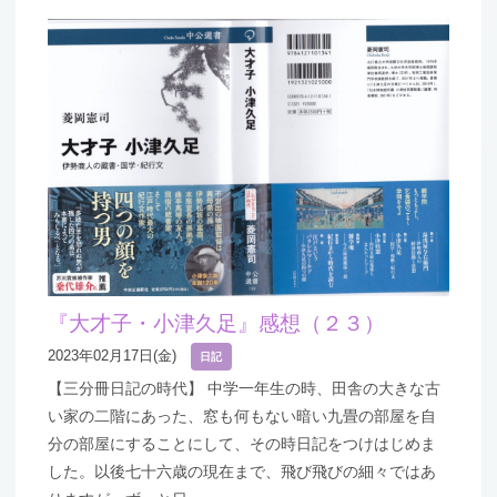
『大才子・小津久足』感想（２３）
2023年02月17日(金)
日記
【三分冊日記の時代】 中学一年生の時、田舎の大きな古
い家の二階にあった、窓も何もない暗い九畳の部屋を自
分の部屋にすることにして、その時日記をつけはじめま
した。以後七十六歳の現在まで、飛び飛びの細々ではあ