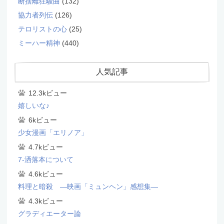
断捨離狂騒曲
(132)
協力者列伝
(126)
テロリストの心
(25)
ミーハー精神
(440)
人気記事
12.3kビュー
嬉しいな♪
6kビュー
少女漫画「エリノア」
4.7kビュー
7-洒落本について
4.6kビュー
料理と暗殺 ―映画「ミュンヘン」感想集―
4.3kビュー
グラディエーター論