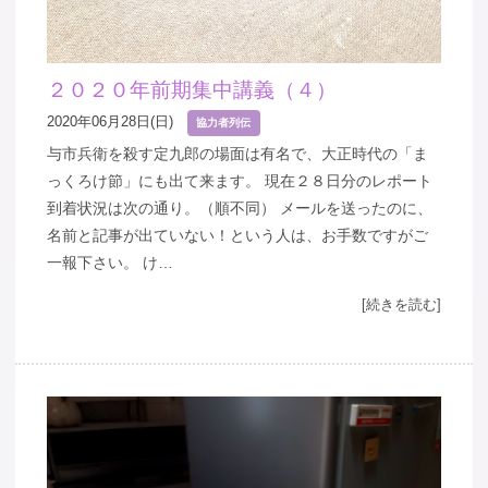
２０２０年前期集中講義（４）
2020年06月28日(日)
協力者列伝
与市兵衛を殺す定九郎の場面は有名で、大正時代の「ま
っくろけ節」にも出て来ます。 現在２８日分のレポート
到着状況は次の通り。（順不同） メールを送ったのに、
名前と記事が出ていない！という人は、お手数ですがご
一報下さい。 け…
[続きを読む]