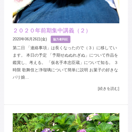
２０２０年前期集中講義（２）
2020年06月26日(金)
協力者列伝
第二日 「連絡事項」は長くなったので（３）に移してい
ます。 本日の予定 「予期せぬぬれぎぬ」について作品を
鑑賞し、考える。 「仮名手本忠臣蔵」について知る。 ３
時限 歌舞伎と浄瑠璃について簡単に説明 お菓子の好きな
パリ娘…
[続きを読む]