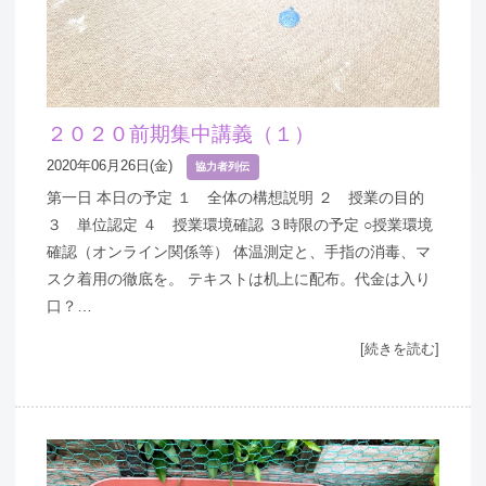
２０２０前期集中講義（１）
2020年06月26日(金)
協力者列伝
第一日 本日の予定 １ 全体の構想説明 ２ 授業の目的
３ 単位認定 ４ 授業環境確認 ３時限の予定 ○授業環境
確認（オンライン関係等） 体温測定と、手指の消毒、マ
スク着用の徹底を。 テキストは机上に配布。代金は入り
口？…
[続きを読む]