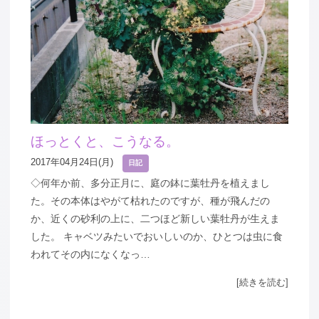
ほっとくと、こうなる。
2017年04月24日(月)
日記
◇何年か前、多分正月に、庭の鉢に葉牡丹を植えまし
た。その本体はやがて枯れたのですが、種が飛んだの
か、近くの砂利の上に、二つほど新しい葉牡丹が生えま
した。 キャベツみたいでおいしいのか、ひとつは虫に食
われてその内になくなっ…
[続きを読む]