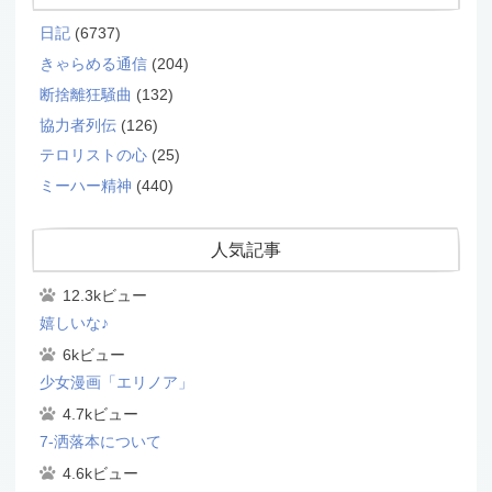
日記
(6737)
きゃらめる通信
(204)
断捨離狂騒曲
(132)
協力者列伝
(126)
テロリストの心
(25)
ミーハー精神
(440)
人気記事
12.3kビュー
嬉しいな♪
6kビュー
少女漫画「エリノア」
4.7kビュー
7-洒落本について
4.6kビュー