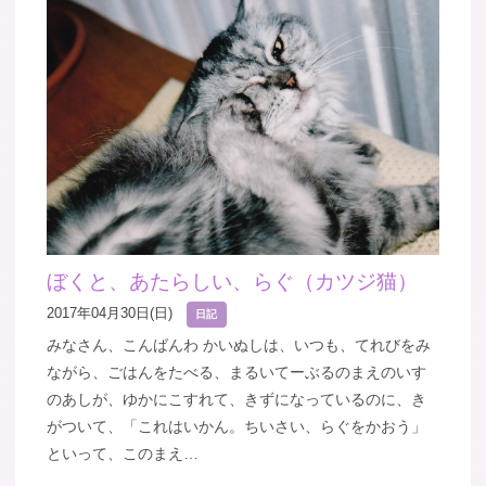
ぼくと、あたらしい、らぐ（カツジ猫）
2017年04月30日(日)
日記
みなさん、こんばんわ かいぬしは、いつも、てれびをみ
ながら、ごはんをたべる、まるいてーぶるのまえのいす
のあしが、ゆかにこすれて、きずになっているのに、き
がついて、「これはいかん。ちいさい、らぐをかおう」
といって、このまえ…