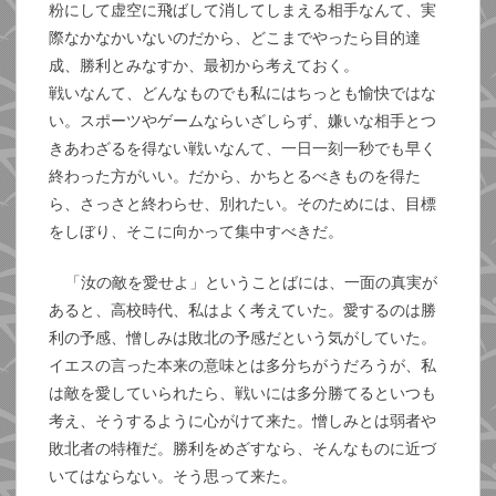
粉にして虚空に飛ばして消してしまえる相手なんて、実
際なかなかいないのだから、どこまでやったら目的達
成、勝利とみなすか、最初から考えておく。
戦いなんて、どんなものでも私にはちっとも愉快ではな
い。スポーツやゲームならいざしらず、嫌いな相手とつ
きあわざるを得ない戦いなんて、一日一刻一秒でも早く
終わった方がいい。だから、かちとるべきものを得た
ら、さっさと終わらせ、別れたい。そのためには、目標
をしぼり、そこに向かって集中すべきだ。
「汝の敵を愛せよ」ということばには、一面の真実が
あると、高校時代、私はよく考えていた。愛するのは勝
利の予感、憎しみは敗北の予感だという気がしていた。
イエスの言った本来の意味とは多分ちがうだろうが、私
は敵を愛していられたら、戦いには多分勝てるといつも
考え、そうするように心がけて来た。憎しみとは弱者や
敗北者の特権だ。勝利をめざすなら、そんなものに近づ
いてはならない。そう思って来た。