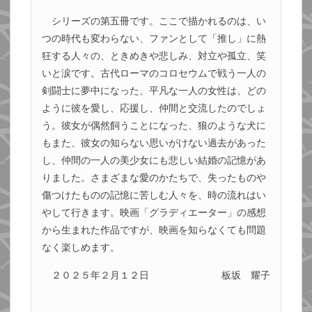
シリーズの第五冊です。ここで描かれるのは、い
つの時代も変わらない、ファンとして「推し」に熱
狂する人々の、ときめきや悲しみ、対立や孤立、笑
いと涙です。古代ローマのコロセウムで戦う一人の
剣闘士に夢中になった、平凡な一人の女性は、どの
ように彼を愛し、応援し、仲間と交流したのでしょ
う。彼女が偶然飼うことになった、狼のような犬に
もまた、彼女の知らない思いがけない過去があった
し、仲間の一人の美少女にも悲しい結婚の記憶があ
りました。さまざまな愛のかたちで、失ったものや
傷つけたものの記憶に苦しむ人々を、時の流れはい
やして行きます。映画「グラディエーター」の感想
から生まれた作品ですが、映画を知らなくても問題
なく楽しめます。
２０２５年２月１２日
板坂 耀子