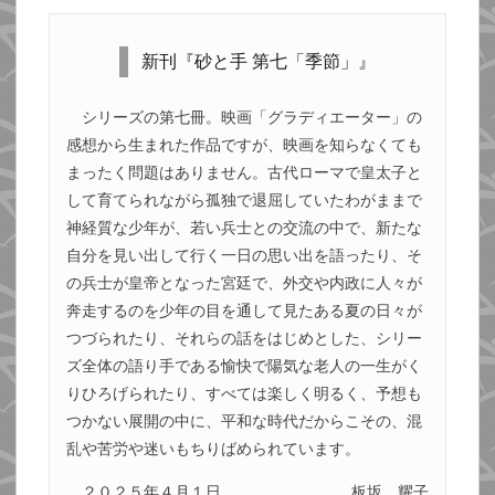
新刊『砂と手 第七「季節」』
シリーズの第七冊。映画「グラディエーター」の
感想から生まれた作品ですが、映画を知らなくても
まったく問題はありません。古代ローマで皇太子と
して育てられながら孤独で退屈していたわがままで
神経質な少年が、若い兵士との交流の中で、新たな
自分を見い出して行く一日の思い出を語ったり、そ
の兵士が皇帝となった宮廷で、外交や内政に人々が
奔走するのを少年の目を通して見たある夏の日々が
つづられたり、それらの話をはじめとした、シリー
ズ全体の語り手である愉快で陽気な老人の一生がく
りひろげられたり、すべては楽しく明るく、予想も
つかない展開の中に、平和な時代だからこその、混
乱や苦労や迷いもちりばめられています。
２０２５年４月１日
板坂 耀子