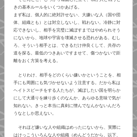
きの基本ルールをいくつかあげる。
まず私は、個人的に絶対許せない、大嫌いな人（国や団
体、組織とも）とは対立しないし、戦わない。冷静に対
応できないし、相手を完璧に滅ぼすまではやめられそう
にないから、地球や宇宙を壊滅させる恐れがある。むし
ろ、そういう相手とは、できるだけ仲良くして、共存の
道を探る。最低のつきあいですませて、傷つかないで距
離をおく方策を考える。
とりわけ、相手をどのくらい嫌いかということを、相
手にも周囲にも気づかせないよう注意する。だから私は
ヘイトスピーチをする人たちが、滅ぼしたい国を明らか
にして大通りを練り歩くのなんか、あらゆる意味で気が
知れない。きっと本当に真剣に憎んでなんかないんだろ
うなとしか思えない。
それほど嫌いな人や組織はめったにないから、実際に
はけっこういろんな人や組織（めんどうだから、以下、