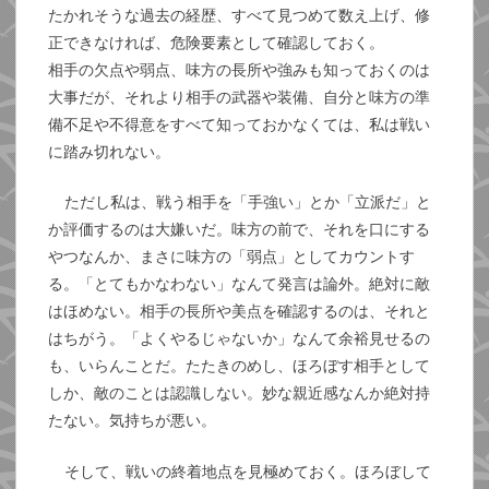
たかれそうな過去の経歴、すべて見つめて数え上げ、修
正できなければ、危険要素として確認しておく。
相手の欠点や弱点、味方の長所や強みも知っておくのは
大事だが、それより相手の武器や装備、自分と味方の準
備不足や不得意をすべて知っておかなくては、私は戦い
に踏み切れない。
ただし私は、戦う相手を「手強い」とか「立派だ」と
か評価するのは大嫌いだ。味方の前で、それを口にする
やつなんか、まさに味方の「弱点」としてカウントす
る。「とてもかなわない」なんて発言は論外。絶対に敵
はほめない。相手の長所や美点を確認するのは、それと
はちがう。「よくやるじゃないか」なんて余裕見せるの
も、いらんことだ。たたきのめし、ほろぼす相手として
しか、敵のことは認識しない。妙な親近感なんか絶対持
たない。気持ちが悪い。
そして、戦いの終着地点を見極めておく。ほろぼして