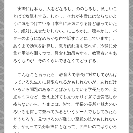
実際には私も、人をどなるし、ののしるし、激しいこ
とばで攻撃もする。しかし、それが本音にはならないよ
うに気をつけている（本当に狂気になるほど怒っていた
ら、絶対に見せたりしない。にこやかに、穏やかに、バ
ターのようになめらかな声で話すことにしています）。
あくまで効果を計算し、教育的配慮を忘れず、冷静に分
量と用法を測りつつ、興奮も激昂もする。教育者ともあ
ろうものが、そのくらいできなくてどうする。
こんなこと言ったら、教育大で学長に対立してがんば
っている先生方に見限られるかもしれないが、あれだけ
いろいろ問題のあることばかりしている学長たちの、欠
点やミスなど、数え上げても見つかりすぎて徒労感しか
残らないから、たまには、皆で、学長の長所と魅力のい
ろいろを探して並べてみるというゲームでもしてみたら
どうだろう。見つけるのが難しい至難の技かもしれない
分、かえって気分転換にもなって、面白いのではなかろ