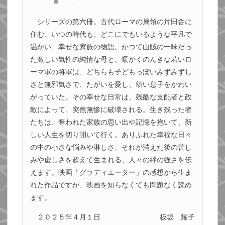
シリーズの第六冊。古代ローマの属領の片田舎に
住む、いつの時代も、どこにでもいるような平凡で
温かい、幸せな家族の物語。かつて山賊の一味だっ
た激しい気性の純情な母と、暖かくのんきな若いロ
ーマ軍の将軍は、どちらも子どもっぽいみずみずし
さと無邪気さで、たがいを愛し、幼い息子をかわい
がっていた。その幸せな日常は、残酷な支配者と政
敵によって、突然無惨に破壊される。生き残った者
たちは、奪われた家族の思い出や記憶を抱いて、新
しい人生を切り開いて行く。ありふれた幸福な日々
の中の小さな悩みや淋しさ、それが消えた後の苦し
みや虚しさを超えて生まれる、人々の絆の強さを伝
えます。映画「グラディエーター」の感想から生ま
れた作品ですが、映画を知らなくても問題なく読め
ます。
２０２５年４月１日
板坂 耀子