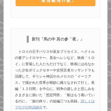
「断捨離飛行艇」
新刊『馬の中 其の参「夜」』
トロイの王子パリスや巫女ブリセイス、ヘクトル
の妻アンドロマケー、美女ヘレンなど、映画「トロ
イ」に登場した人たちだけでなく、映画には出なか
った少女ポリュクセネーや女預言者カッサンドラも
活躍して、ギリシャ神話やホメロスの「イーリア
ス」で描かれた世界が精妙に織りなされて行く。長
編「１２日間」を中心に、戦争の虚しさと悲しみを
さまざまに描いた「想定問答」「船はもう着いてい
るのに」「旅の終り」の短編三つも収録。
詳しくは
ブログの作品紹介
で。