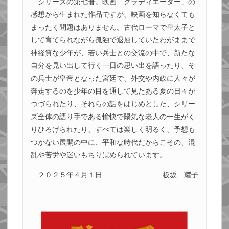
シリーズの第七冊。映画「グラディエーター」の
感想から生まれた作品ですが、映画を知らなくても
まったく問題はありません。古代ローマで皇太子と
して育てられながら孤独で退屈していたわがままで
神経質な少年が、若い兵士との交流の中で、新たな
自分を見い出して行く一日の思い出を語ったり、そ
の兵士が皇帝となった宮廷で、外交や内政に人々が
奔走するのを少年の目を通して見たある夏の日々が
つづられたり、それらの話をはじめとした、シリー
ズ全体の語り手である愉快で陽気な老人の一生がく
りひろげられたり、すべては楽しく明るく、予想も
つかない展開の中に、平和な時代だからこその、混
乱や苦労や迷いもちりばめられています。
２０２５年４月１日
板坂 耀子