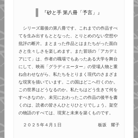
『砂と手 第八冊「予言」』
シリーズ最後の第八冊です。これまでの作品すべ
てを生み出すもととなった、とりとめのない空想や
批評の断片。まとまった作品とはまたちがった面白
さと生々しさを楽しめます。また冒頭の「アカデミ
アにて」は、作者の職場でもあったある大学を舞台
にして、映画「グラディエーター」の登場人物と重
ね合わせながら、私たちをとりまく現代のさまざま
な現実を描いています。この国はどこへ行くのか。
この世界はどうなるのか。私たちはどう生きて何を
すべきなのか。未完におわったこの作品の後半を書
くのは、読者の皆さんひとりひとりでしょう。架空
の物語のすべては、現実と未来を築くものです。
２０２５年４月１日
板坂 耀子