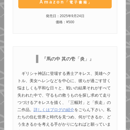
Amazon
「電子書籍」
発売日：2025年9月24日
価格：¥500
『馬の中 其の壱「炎」』
ギリシャ神話に登場する勇士アキレス、英雄ヘク
トル、美女ヘレンなどを中心に、彼らが過ごす甘く
悩ましくも平和な日々と、戦いの結果それがすべて
失われた中で、守るもの救うものを探し求めて走り
つづけるアキレスを描く、「三幅対」と「疾走」の
二作品。
詳しくはブログの紹介
をごらん下さい。私
たちの住む世界と時代を見つめ、何ができるか、ど
う生きるかを考える手がかりになればと願っていま