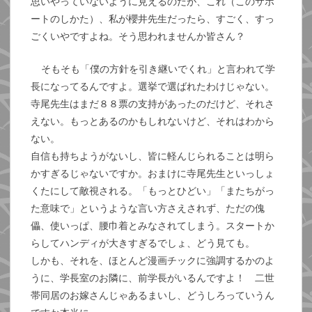
思いやっていないように見えるのだが、これ（このサポ
ートのしかた）、私が櫻井先生だったら、すごく、すっ
ごくいやですよね。そう思われませんか皆さん？
そもそも「僕の方針を引き継いでくれ」と言われて学
長になってるんですよ。選挙で選ばれたわけじゃない。
寺尾先生はまだ８８票の支持があったのだけど、それさ
えない。もっとあるのかもしれないけど、それはわから
ない。
自信も持ちようがないし、皆に軽んじられることは明ら
かすぎるじゃないですか。おまけに寺尾先生といっしょ
くたにして敵視される。「もっとひどい」「またちがっ
た意味で」というような言い方さえされず、ただの傀
儡、使いっぱ、腰巾着とみなされてしまう。スタートか
らしてハンディが大きすぎるでしょ、どう見ても。
しかも、それを、ほとんど漫画チックに強調するかのよ
うに、学長室のお隣に、前学長がいるんですよ！ 二世
帯同居のお嫁さんじゃあるまいし、どうしろっていうん