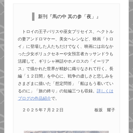
新刊『馬の中 其の参「夜」』
トロイの王子パリスや巫女ブリセイス、ヘクトル
の妻アンドロマケー、美女ヘレンなど、映画「トロ
イ」に登場した人たちだけでなく、映画には出なか
った少女ポリュクセネーや女預言者カッサンドラも
活躍して、ギリシャ神話やホメロスの「イーリア
ス」で描かれた世界が精妙に織りなされて行く。長
編「１２日間」を中心に、戦争の虚しさと悲しみを
さまざまに描いた「想定問答」「船はもう着いてい
るのに」「旅の終り」の短編三つも収録。
詳しくは
ブログの作品紹介
で。
２０２５年７月２２日
板坂 耀子