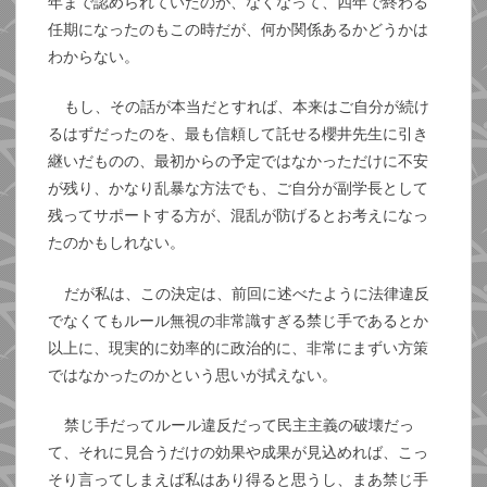
年まで認められていたのが、なくなって、四年で終わる
任期になったのもこの時だが、何か関係あるかどうかは
わからない。
もし、その話が本当だとすれば、本来はご自分が続け
るはずだったのを、最も信頼して託せる櫻井先生に引き
継いだものの、最初からの予定ではなかっただけに不安
が残り、かなり乱暴な方法でも、ご自分が副学長として
残ってサポートする方が、混乱が防げるとお考えになっ
たのかもしれない。
だが私は、この決定は、前回に述べたように法律違反
でなくてもルール無視の非常識すぎる禁じ手であるとか
以上に、現実的に効率的に政治的に、非常にまずい方策
ではなかったのかという思いが拭えない。
禁じ手だってルール違反だって民主主義の破壊だっ
て、それに見合うだけの効果や成果が見込めれば、こっ
そり言ってしまえば私はあり得ると思うし、まあ禁じ手