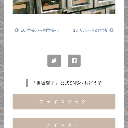
16-学長から副学長へ
18-サポートの方法
「板坂耀子」 公式SNSへもどうぞ
フェイスブック
ツイッター