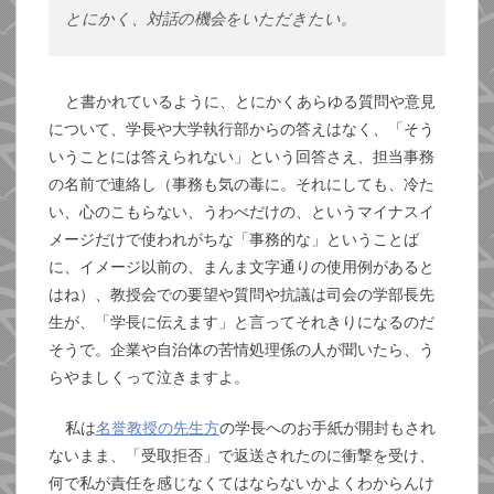
とにかく、対話の機会をいただきたい。
と書かれているように、とにかくあらゆる質問や意見
について、学長や大学執行部からの答えはなく、「そう
いうことには答えられない」という回答さえ、担当事務
の名前で連絡し（事務も気の毒に。それにしても、冷た
い、心のこもらない、うわべだけの、というマイナスイ
メージだけで使われがちな「事務的な」ということば
に、イメージ以前の、まんま文字通りの使用例があると
はね）、教授会での要望や質問や抗議は司会の学部長先
生が、「学長に伝えます」と言ってそれきりになるのだ
そうで。企業や自治体の苦情処理係の人が聞いたら、う
らやましくって泣きますよ。
私は
名誉教授の先生方
の学長へのお手紙が開封もされ
ないまま、「受取拒否」で返送されたのに衝撃を受け、
何で私が責任を感じなくてはならないかよくわからんけ