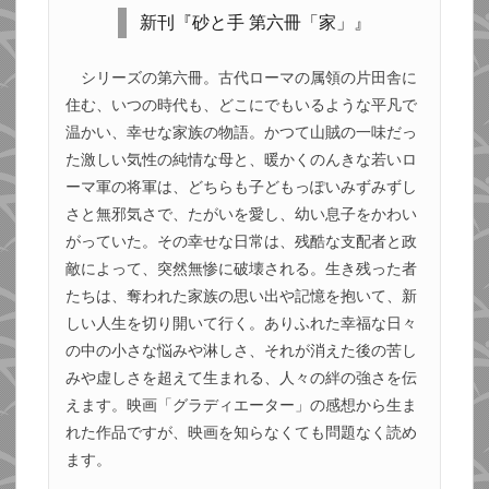
新刊『砂と手 第六冊「家」』
シリーズの第六冊。古代ローマの属領の片田舎に
住む、いつの時代も、どこにでもいるような平凡で
温かい、幸せな家族の物語。かつて山賊の一味だっ
た激しい気性の純情な母と、暖かくのんきな若いロ
ーマ軍の将軍は、どちらも子どもっぽいみずみずし
さと無邪気さで、たがいを愛し、幼い息子をかわい
がっていた。その幸せな日常は、残酷な支配者と政
敵によって、突然無惨に破壊される。生き残った者
たちは、奪われた家族の思い出や記憶を抱いて、新
しい人生を切り開いて行く。ありふれた幸福な日々
の中の小さな悩みや淋しさ、それが消えた後の苦し
みや虚しさを超えて生まれる、人々の絆の強さを伝
えます。映画「グラディエーター」の感想から生ま
れた作品ですが、映画を知らなくても問題なく読め
ます。