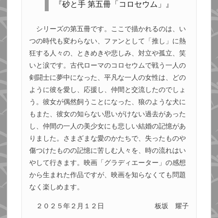
『砂と手 第五冊「コロセウム」』
シリーズの第五冊です。ここで描かれるのは、い
つの時代も変わらない、ファンとして「推し」に熱
狂する人々の、ときめきや悲しみ、対立や孤立、笑
いと涙です。古代ローマのコロセウムで戦う一人の
剣闘士に夢中になった、平凡な一人の女性は、どの
ように彼を愛し、応援し、仲間と交流したのでしょ
う。彼女が偶然飼うことになった、狼のような犬に
もまた、彼女の知らない思いがけない過去があった
し、仲間の一人の美少女にも悲しい結婚の記憶があ
りました。さまざまな愛のかたちで、失ったものや
傷つけたものの記憶に苦しむ人々を、時の流れはい
やして行きます。映画「グラディエーター」の感想
から生まれた作品ですが、映画を知らなくても問題
なく楽しめます。
２０２５年２月１２日
板坂 耀子