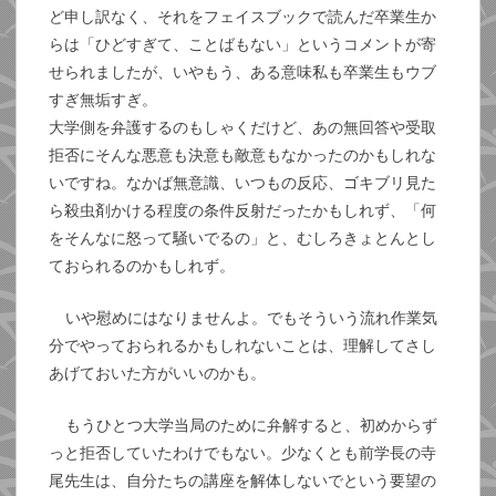
ど申し訳なく、それをフェイスブックで読んだ卒業生か
らは「ひどすぎて、ことばもない」というコメントが寄
せられましたが、いやもう、ある意味私も卒業生もウブ
すぎ無垢すぎ。
大学側を弁護するのもしゃくだけど、あの無回答や受取
拒否にそんな悪意も決意も敵意もなかったのかもしれな
いですね。なかば無意識、いつもの反応、ゴキブリ見た
ら殺虫剤かける程度の条件反射だったかもしれず、「何
をそんなに怒って騒いでるの」と、むしろきょとんとし
ておられるのかもしれず。
いや慰めにはなりませんよ。でもそういう流れ作業気
分でやっておられるかもしれないことは、理解してさし
あげておいた方がいいのかも。
もうひとつ大学当局のために弁解すると、初めからず
っと拒否していたわけでもない。少なくとも前学長の寺
尾先生は、自分たちの講座を解体しないでという要望の