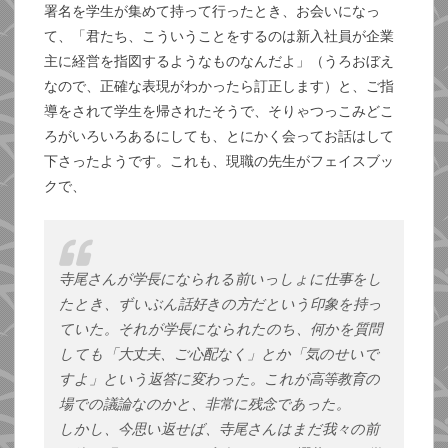
署名を学生が集めて持って行ったとき、お会いになっ
て、「君たち、こういうことをするのは新入社員が企業
主に経営を指図するようなものなんだよ」（うろおぼえ
なので、正確な表現がわかったら訂正します）と、ご指
導をされて学生を帰されたそうで、そりゃつっこみどこ
ろがいろいろあるにしても、とにかく会ってお話はして
下さったようです。これも、現職の先生がフェイスブッ
クで、
寺尾さんが学長になられる前いっしょに仕事をし
たとき、ずいぶん話好きの方だという印象を持っ
ていた。それが学長になられたのち、何かを質問
しても「大丈夫、ご心配なく」とか「気のせいで
すよ」という返答に変わった。これが高等教育の
場での議論なのかと、非常に残念であった。
しかし、今思い返せば、寺尾さんはまだ我々の前