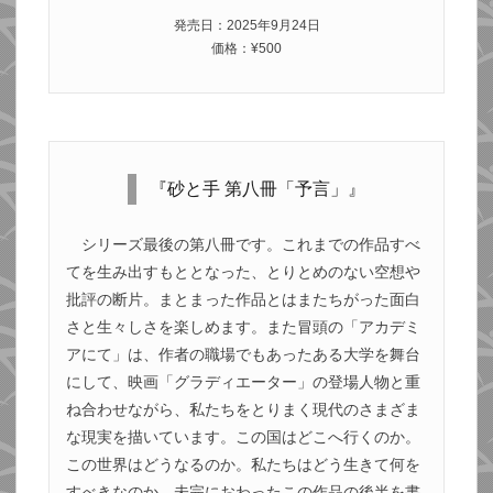
発売日：2025年9月24日
価格：¥500
『砂と手 第八冊「予言」』
シリーズ最後の第八冊です。これまでの作品すべ
てを生み出すもととなった、とりとめのない空想や
批評の断片。まとまった作品とはまたちがった面白
さと生々しさを楽しめます。また冒頭の「アカデミ
アにて」は、作者の職場でもあったある大学を舞台
にして、映画「グラディエーター」の登場人物と重
ね合わせながら、私たちをとりまく現代のさまざま
な現実を描いています。この国はどこへ行くのか。
この世界はどうなるのか。私たちはどう生きて何を
すべきなのか。未完におわったこの作品の後半を書