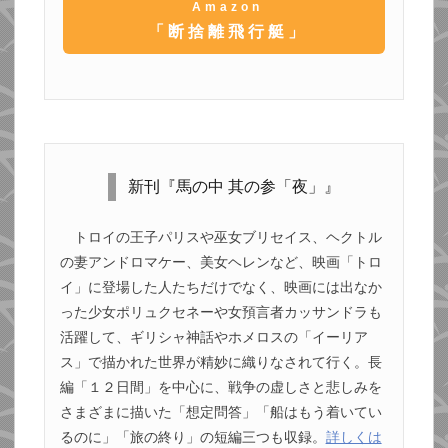
Amazon
「断捨離飛行艇」
新刊『馬の中 其の参「夜」』
トロイの王子パリスや巫女ブリセイス、ヘクトル
の妻アンドロマケー、美女ヘレンなど、映画「トロ
イ」に登場した人たちだけでなく、映画には出なか
った少女ポリュクセネーや女預言者カッサンドラも
活躍して、ギリシャ神話やホメロスの「イーリア
ス」で描かれた世界が精妙に織りなされて行く。長
編「１２日間」を中心に、戦争の虚しさと悲しみを
さまざまに描いた「想定問答」「船はもう着いてい
るのに」「旅の終り」の短編三つも収録。
詳しくは