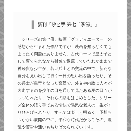
新刊『砂と手 第七「季節」』
シリーズの第七冊。映画「グラディエーター」の
感想から生まれた作品ですが、映画を知らなくても
まったく問題はありません。古代ローマで皇太子と
して育てられながら孤独で退屈していたわがままで
神経質な少年が、若い兵士との交流の中で、新たな
自分を見い出して行く一日の思い出を語ったり、そ
の兵士が皇帝となった宮廷で、外交や内政に人々が
奔走するのを少年の目を通して見たある夏の日々が
つづられたり、それらの話をはじめとした、シリー
ズ全体の語り手である愉快で陽気な老人の一生がく
りひろげられたり、すべては楽しく明るく、予想も
つかない展開の中に、平和な時代だからこその、混
乱や苦労や迷いもちりばめられています。