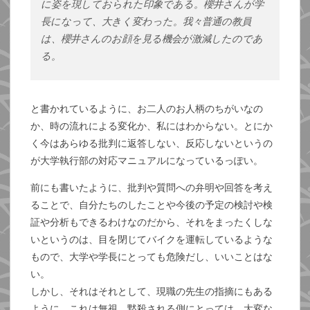
に姿を現しておられた印象である。櫻井さんが学
長になって、大きく変わった。我々普通の教員
は、櫻井さんのお顔を見る機会が激減したのであ
る。
と書かれているように、お二人のお人柄のちがいなの
か、時の流れによる変化か、私にはわからない。とにか
く今はあらゆる批判に返答しない、反応しないというの
が大学執行部の対応マニュアルになっているっぽい。
前にも書いたように、批判や質問への弁明や回答を考え
ることで、自分たちのしたことや今後の予定の検討や検
証や分析もできるわけなのだから、それをまったくしな
いというのは、目を閉じてバイクを運転しているような
もので、大学や学長にとっても危険だし、いいことはな
い。
しかし、それはそれとして、現職の先生の指摘にもある
ように、これは無視、黙殺される側にとっては、大変な